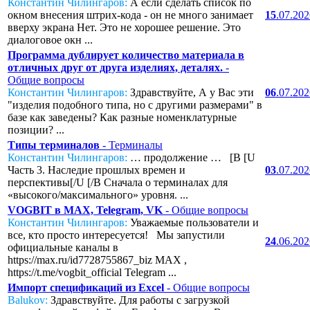
Константин Чилингаров:
А если сделать список по
окном внесения штрих-кода - он не много занимает
15
.07.20
вверху экрана Нет. Это не хорошее решение. Это
диалоговое окн ...
Программа дублирует количество материала в
отличных друг от друга изделиях, деталях.
-
Общие вопросы
Константин Чилингаров:
Здравствуйте, А у Вас эти
06
.07.20
"изделия подобного типа, но с другими размерами" в
базе как заведены? Как разные номенклатурные
позиции? ...
Типы терминалов
- Терминалы
Константин Чилингаров:
… продолжение … [B [U
Часть 3. Наследие прошлых времен и
03
.07.20
перспективы[/U [/B Сначала о терминалах для
«высокого/максимального» уровня. ...
VOGBIT в MAX, Telegram, VK
- Общие вопросы
Константин Чилингаров:
Уважаемые пользователи и
все, кто просто интересуется! Мы запустили
24
.06.20
официальные каналы в
https://max.ru/id7728755867_biz MAX ,
https://t.me/vogbit_official Telegram ...
Импорт спецификаций из Excel
- Общие вопросы
Balukov:
Здравствуйте. Для работы с загрузкой