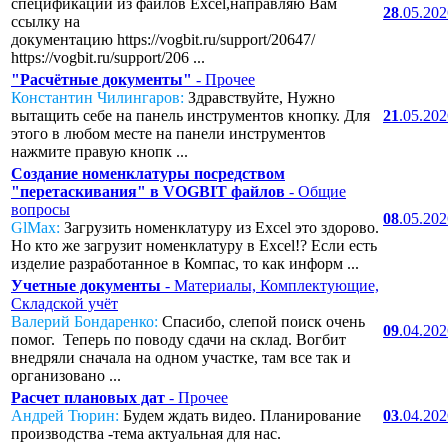
спецификаций из файлов Excel,направляю Вам
28
.05.20
ссылку на
документацию https://vogbit.ru/support/20647/
https://vogbit.ru/support/206 ...
"Расчётные документы"
- Прочее
Константин Чилингаров:
Здравствуйте, Нужно
вытащить себе на панель инструментов кнопку. Для
21
.05.20
этого в любом месте на панели инструментов
нажмите правую кнопк ...
Создание номенклатуры посредством
"перетаскивания" в VOGBIT файлов
- Общие
вопросы
08
.05.20
GlMax:
Загрузить номенклатуру из Excel это здорово.
Но кто же загрузит номенклатуру в Excel!? Если есть
изделие разработанное в Компас, то как информ ...
Учетные документы
- Материалы, Комплектующие,
Складской учёт
Валерий Бондаренко:
Спасибо, слепой поиск очень
09
.04.20
помог. Теперь по поводу сдачи на склад. Вогбит
внедряли сначала на одном участке, там все так и
организовано ...
Расчет плановых дат
- Прочее
Андрей Тюрин:
Будем ждать видео. Планирование
03
.04.20
производства -тема актуальная для нас.