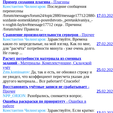
Пример создания плагина
- Плагины
Константин Чилингаров:
Последние сообщения
перенесены
/forum/messages/forum24/topic2880/message17712/2880-
17
.03.20
sozdanie-nomenklatury-posredstvom-_peretaskivaniya_-
v-vogbit-faylov#message17712 сюда . Причина:
/forum/rules/ Правила ...
Сравнение производительности серверов
- Прочее
Константин Чилингаров:
Здравствуйте, Времена
какие-то запредельные, на мой взгляд. Как по мне,
27
.02.20
для "расчёта" потребности минута - уже очень долго.
Не говор ...
Расчет потребности материала из сменных
заданий
- Материалы, Комплектующие, Складской
учёт
25
.02.20
Zms.komissarov:
Да, так и есть, не обновил строку и
не увидел, что коэффициент пересчета указан для
другого материала... Все работает! Спасибо!
Восстановить учётные записи не срабатывает
-
Прочее
25
.02.20
NPP_ORION:
Разобрались, снимается вопрос.
Ошибка раскраски по приоритету
- Ошибки в
работе
Константин Чилингаров:
Здравствуйте, Если кратко:
13
.02.20