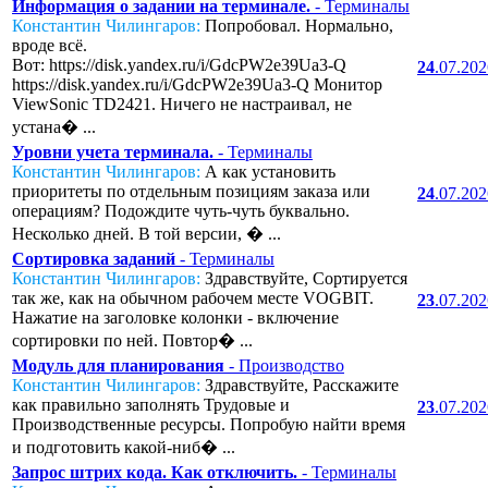
Информация о задании на терминале.
- Терминалы
Константин Чилингаров:
Попробовал. Нормально,
вроде всё.
Вот: https://disk.yandex.ru/i/GdcPW2e39Ua3-Q
24
.07.20
https://disk.yandex.ru/i/GdcPW2e39Ua3-Q Монитор
ViewSonic TD2421. Ничего не настраивал, не
устана� ...
Уровни учета терминала.
- Терминалы
Константин Чилингаров:
А как установить
приоритеты по отдельным позициям заказа или
24
.07.20
операциям? Подождите чуть-чуть буквально.
Несколько дней. В той версии, � ...
Сортировка заданий
- Терминалы
Константин Чилингаров:
Здравствуйте, Сортируется
так же, как на обычном рабочем месте VOGBIT.
23
.07.20
Нажатие на заголовке колонки - включение
сортировки по ней. Повтор� ...
Модуль для планирования
- Производство
Константин Чилингаров:
Здравствуйте, Расскажите
как правильно заполнять Трудовые и
23
.07.20
Производственные ресурсы. Попробую найти время
и подготовить какой-ниб� ...
Запрос штрих кода. Как отключить.
- Терминалы