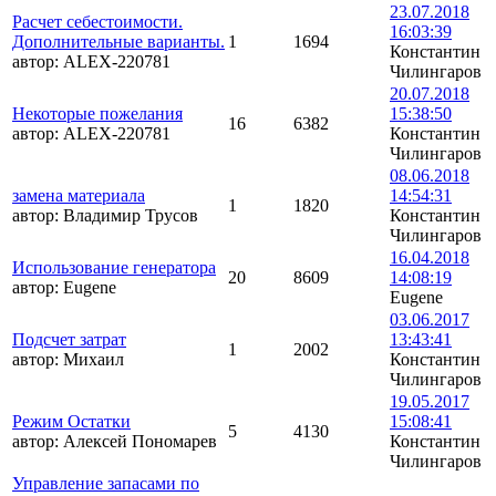
23.07.2018
Расчет себестоимости.
16:03:39
Дополнительные варианты.
1
1694
Константин
автор:
ALEX-220781
Чилингаров
20.07.2018
Некоторые пожелания
15:38:50
16
6382
автор:
ALEX-220781
Константин
Чилингаров
08.06.2018
замена материала
14:54:31
1
1820
автор:
Владимир Трусов
Константин
Чилингаров
16.04.2018
Использование генератора
20
8609
14:08:19
автор:
Eugene
Eugene
03.06.2017
Подсчет затрат
13:43:41
1
2002
автор:
Михаил
Константин
Чилингаров
19.05.2017
Режим Остатки
15:08:41
5
4130
автор:
Алексей Пономарев
Константин
Чилингаров
Управление запасами по