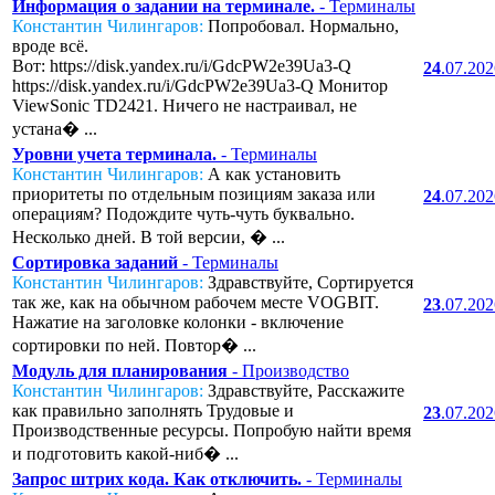
Информация о задании на терминале.
- Терминалы
Константин Чилингаров:
Попробовал. Нормально,
вроде всё.
Вот: https://disk.yandex.ru/i/GdcPW2e39Ua3-Q
24
.07.20
https://disk.yandex.ru/i/GdcPW2e39Ua3-Q Монитор
ViewSonic TD2421. Ничего не настраивал, не
устана� ...
Уровни учета терминала.
- Терминалы
Константин Чилингаров:
А как установить
приоритеты по отдельным позициям заказа или
24
.07.20
операциям? Подождите чуть-чуть буквально.
Несколько дней. В той версии, � ...
Сортировка заданий
- Терминалы
Константин Чилингаров:
Здравствуйте, Сортируется
так же, как на обычном рабочем месте VOGBIT.
23
.07.20
Нажатие на заголовке колонки - включение
сортировки по ней. Повтор� ...
Модуль для планирования
- Производство
Константин Чилингаров:
Здравствуйте, Расскажите
как правильно заполнять Трудовые и
23
.07.20
Производственные ресурсы. Попробую найти время
и подготовить какой-ниб� ...
Запрос штрих кода. Как отключить.
- Терминалы