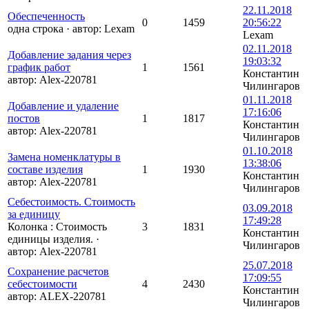
22.11.2018
Обеспеченность
0
1459
20:56:22
одна строка
·
автор:
Lexam
Lexam
02.11.2018
Добавление задания через
19:03:32
график работ
1
1561
Константин
автор:
Alex-220781
Чилингаров
01.11.2018
Добавление и удаление
17:16:06
постов
1
1817
Константин
автор:
Alex-220781
Чилингаров
01.10.2018
Замена номенклатуры в
13:38:06
составе изделия
1
1930
Константин
автор:
Alex-220781
Чилингаров
Себестоимость. Стоимость
03.09.2018
за единицу
17:49:28
Колонка : Стоимость
3
1831
Константин
единицы изделия.
·
Чилингаров
автор:
Alex-220781
25.07.2018
Сохранение расчетов
17:09:55
себестоимости
4
2430
Константин
автор:
ALEX-220781
Чилингаров