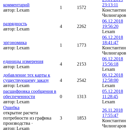
комментарий
23:13:11
1
1572
автор:
Lexam
Константин
Чилингаров
06.12.2018
разрядность
4
2262
19:56:20
автор:
Lexam
Lexam
06.12.2018
эргономика
18:41:47
1
1773
автор:
Lexam
Константин
Чилингаров
06.12.2018
единицы измерения
4
2153
15:56:18
автор:
Lexam
Lexam
добавление тех карты к
06.12.2018
существующему заказу
4
2542
12:58:00
автор:
Lexam
Lexam
расшифровка сообщения в
05.12.2018
обеспеченности
0
1313
11:28:45
автор:
Lexam
Lexam
Ошибка
26.11.2018
открытие расчета
17:55:47
потребности из графика
3
1853
Константин
производства
·
Чилингаров
автор:
Lexam