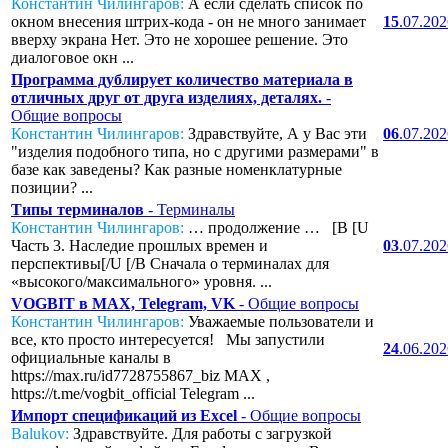
Константин Чилингаров:
А если сделать список по
окном внесения штрих-кода - он не много занимает
15
.07.20
вверху экрана Нет. Это не хорошее решение. Это
диалоговое окн ...
Программа дублирует количество материала в
отличных друг от друга изделиях, деталях.
-
Общие вопросы
Константин Чилингаров:
Здравствуйте, А у Вас эти
06
.07.20
"изделия подобного типа, но с другими размерами" в
базе как заведены? Как разные номенклатурные
позиции? ...
Типы терминалов
- Терминалы
Константин Чилингаров:
… продолжение … [B [U
Часть 3. Наследие прошлых времен и
03
.07.20
перспективы[/U [/B Сначала о терминалах для
«высокого/максимального» уровня. ...
VOGBIT в MAX, Telegram, VK
- Общие вопросы
Константин Чилингаров:
Уважаемые пользователи и
все, кто просто интересуется! Мы запустили
24
.06.20
официальные каналы в
https://max.ru/id7728755867_biz MAX ,
https://t.me/vogbit_official Telegram ...
Импорт спецификаций из Excel
- Общие вопросы
Balukov:
Здравствуйте. Для работы с загрузкой