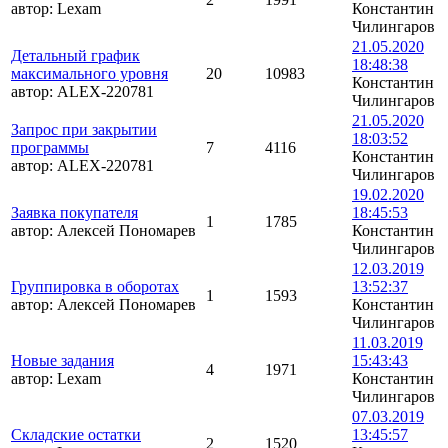
автор:
Lexam
Константин
Чилингаров
21.05.2020
Детальный график
18:48:38
максимального уровня
20
10983
Константин
автор:
ALEX-220781
Чилингаров
21.05.2020
Запрос при закрытии
18:03:52
программы
7
4116
Константин
автор:
ALEX-220781
Чилингаров
19.02.2020
Заявка покупателя
18:45:53
1
1785
автор:
Алексей Пономарев
Константин
Чилингаров
12.03.2019
Группировка в оборотах
13:52:37
1
1593
автор:
Алексей Пономарев
Константин
Чилингаров
11.03.2019
Новые задания
15:43:43
4
1971
автор:
Lexam
Константин
Чилингаров
07.03.2019
Складские остатки
13:45:57
2
1520