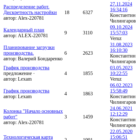
27.11.2024
Распределение работ.
16:34:16
Дискретность настройки
18
6327
Константин
автор:
Alex-220781
Чилингаров
09.10.2024
Календарный план
9
3110
15:57:03
автор:
ALEX-220781
Veruz
31.08.2023
Планирование загрузки
16:10:30
производства.
6
2623
Константин
автор:
Валерий Бондаренко
Чилингаров
График производства
03.05.2023
предложение
·
4
1855
10:22:55
автор:
Lexam
Veruz
06.02.2023
График производства
15:58:49
4
1863
автор:
Lexam
Константин
Чилингаров
24.06.2021
Колонка "Начало основных
12:12:29
работ"
3
1459
Константин
автор:
Alex-220781
Чилингаров
22.05.2020
Технологическая карта
15:06:51
2
1991