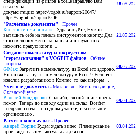
спецификаций из файлов Excel,направляю Вам
28
.05.20
ссылку на
документацию https://vogbit.ru/support/20647/
https://vogbit.ru/support/206 ...
"Расчётные документы"
- Прочее
Константин Чилингаров:
Здравствуйте, Нужно
вытащить себе на панель инструментов кнопку. Для
21
.05.20
этого в любом месте на панели инструментов
нажмите правую кнопк ...
Создание номенклатуры посредством
"перетаскивания" в VOGBIT файлов
- Общие
вопросы
08
.05.20
GlMax:
Загрузить номенклатуру из Excel это здорово.
Но кто же загрузит номенклатуру в Excel!? Если есть
изделие разработанное в Компас, то как информ ...
Учетные документы
- Материалы, Комплектующие,
Складской учёт
Валерий Бондаренко:
Спасибо, слепой поиск очень
09
.04.20
помог. Теперь по поводу сдачи на склад. Вогбит
внедряли сначала на одном участке, там все так и
организовано ...
Расчет плановых дат
- Прочее
Андрей Тюрин:
Будем ждать видео. Планирование
03
.04.20
производства -тема актуальная для нас.