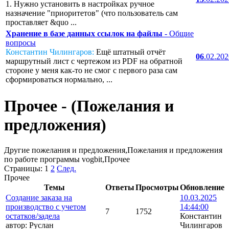
1. Нужно установить в настройках ручное
назначение "приоритетов" (что пользователь сам
проставляет &quo ...
Хранение в базе данных ссылок на файлы
- Общие
вопросы
Константин Чилингаров:
Ещё штатный отчёт
06
.02.20
маршрутный лист с чертежом из PDF на обратной
стороне у меня как-то не смог с первого раза сам
сформироваться нормально, ...
Прочее - (Пожелания и
предложения)
Другие пожелания и предложения,Пожелания и предложения
по работе программы vogbit,Прочее
Страницы:
1
2
След.
Прочее
Темы
Ответы
Просмотры
Обновление
Создание заказа на
10.03.2025
производство с учетом
14:44:00
7
1752
остатков/задела
Константин
автор:
Руслан
Чилингаров