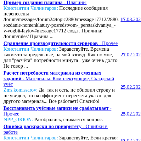
Пример создания плагина
- Плагины
Константин Чилингаров:
Последние сообщения
перенесены
/forum/messages/forum24/topic2880/message17712/2880-
17
.03.20
sozdanie-nomenklatury-posredstvom-_peretaskivaniya_-
v-vogbit-faylov#message17712 сюда . Причина:
/forum/rules/ Правила ...
Сравнение производительности серверов
- Прочее
Константин Чилингаров:
Здравствуйте, Времена
какие-то запредельные, на мой взгляд. Как по мне,
27
.02.20
для "расчёта" потребности минута - уже очень долго.
Не говор ...
Расчет потребности материала из сменных
заданий
- Материалы, Комплектующие, Складской
учёт
25
.02.20
Zms.komissarov:
Да, так и есть, не обновил строку и
не увидел, что коэффициент пересчета указан для
другого материала... Все работает! Спасибо!
Восстановить учётные записи не срабатывает
-
Прочее
25
.02.20
NPP_ORION:
Разобрались, снимается вопрос.
Ошибка раскраски по приоритету
- Ошибки в
работе
Константин Чилингаров:
Здравствуйте, Если кратко:
13
.02.20