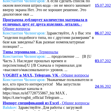
Константин Чилингаров:
А если сделать список по
окном внесения штрих-кода - он не много занимает
15
.07.20
вверху экрана Нет. Это не хорошее решение. Это
диалоговое окн ...
Программа дублирует количество материала в
отличных друг от друга изделиях, деталях.
-
Общие вопросы
Константин Чилингаров:
Здравствуйте, А у Вас эти
06
.07.20
"изделия подобного типа, но с другими размерами" в
базе как заведены? Как разные номенклатурные
позиции? ...
Типы терминалов
- Терминалы
Константин Чилингаров:
… продолжение … [B [U
Часть 3. Наследие прошлых времен и
03
.07.20
перспективы[/U [/B Сначала о терминалах для
«высокого/максимального» уровня. ...
VOGBIT в MAX, Telegram, VK
- Общие вопросы
Константин Чилингаров:
Уважаемые пользователи и
все, кто просто интересуется! Мы запустили
24
.06.20
официальные каналы в
https://max.ru/id7728755867_biz MAX ,
https://t.me/vogbit_official Telegram ...
Импорт спецификаций из Excel
- Общие вопросы
Balukov:
Здравствуйте. Для работы с загрузкой