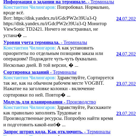
Информация о задании на терминале.
- Терминалы
Константин Чилингаров:
Попробовал. Нормально,
вроде всё.
Вот: https://disk.yandex.ru/i/GdcPW2e39Ua3-Q
24
.07.20
https://disk.yandex.ru/i/GdcPW2e39Ua3-Q Монитор
ViewSonic TD2421. Ничего не настраивал, не
устана� ...
Уровни учета терминала.
- Терминалы
Константин Чилингаров:
А как установить
приоритеты по отдельным позициям заказа или
24
.07.20
операциям? Подождите чуть-чуть буквально.
Несколько дней. В той версии, � ...
Сортировка заданий
- Терминалы
Константин Чилингаров:
Здравствуйте, Сортируется
так же, как на обычном рабочем месте VOGBIT.
23
.07.20
Нажатие на заголовке колонки - включение
сортировки по ней. Повтор� ...
Модуль для планирования
- Производство
Константин Чилингаров:
Здравствуйте, Расскажите
как правильно заполнять Трудовые и
23
.07.20
Производственные ресурсы. Попробую найти время
и подготовить какой-ниб� ...
Запрос штрих кода. Как отключить.
- Терминалы