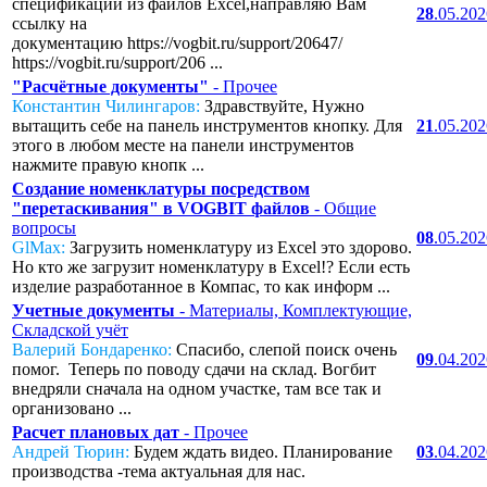
спецификаций из файлов Excel,направляю Вам
28
.05.20
ссылку на
документацию https://vogbit.ru/support/20647/
https://vogbit.ru/support/206 ...
"Расчётные документы"
- Прочее
Константин Чилингаров:
Здравствуйте, Нужно
вытащить себе на панель инструментов кнопку. Для
21
.05.20
этого в любом месте на панели инструментов
нажмите правую кнопк ...
Создание номенклатуры посредством
"перетаскивания" в VOGBIT файлов
- Общие
вопросы
08
.05.20
GlMax:
Загрузить номенклатуру из Excel это здорово.
Но кто же загрузит номенклатуру в Excel!? Если есть
изделие разработанное в Компас, то как информ ...
Учетные документы
- Материалы, Комплектующие,
Складской учёт
Валерий Бондаренко:
Спасибо, слепой поиск очень
09
.04.20
помог. Теперь по поводу сдачи на склад. Вогбит
внедряли сначала на одном участке, там все так и
организовано ...
Расчет плановых дат
- Прочее
Андрей Тюрин:
Будем ждать видео. Планирование
03
.04.20
производства -тема актуальная для нас.