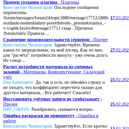
Пример создания плагина
- Плагины
Константин Чилингаров:
Последние сообщения
перенесены
/forum/messages/forum24/topic2880/message17712/2880-
17
.03.20
sozdanie-nomenklatury-posredstvom-_peretaskivaniya_-
v-vogbit-faylov#message17712 сюда . Причина:
/forum/rules/ Правила ...
Сравнение производительности серверов
- Прочее
Константин Чилингаров:
Здравствуйте, Времена
какие-то запредельные, на мой взгляд. Как по мне,
27
.02.20
для "расчёта" потребности минута - уже очень долго.
Не говор ...
Расчет потребности материала из сменных
заданий
- Материалы, Комплектующие, Складской
учёт
25
.02.20
Zms.komissarov:
Да, так и есть, не обновил строку и
не увидел, что коэффициент пересчета указан для
другого материала... Все работает! Спасибо!
Восстановить учётные записи не срабатывает
-
Прочее
25
.02.20
NPP_ORION:
Разобрались, снимается вопрос.
Ошибка раскраски по приоритету
- Ошибки в
работе
Константин Чилингаров:
Здравствуйте, Если кратко:
13
.02.20