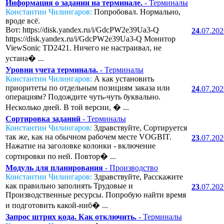
Информация о задании на терминале.
- Терминалы
Константин Чилингаров:
Попробовал. Нормально,
вроде всё.
Вот: https://disk.yandex.ru/i/GdcPW2e39Ua3-Q
24
.07.20
https://disk.yandex.ru/i/GdcPW2e39Ua3-Q Монитор
ViewSonic TD2421. Ничего не настраивал, не
устана� ...
Уровни учета терминала.
- Терминалы
Константин Чилингаров:
А как установить
приоритеты по отдельным позициям заказа или
24
.07.20
операциям? Подождите чуть-чуть буквально.
Несколько дней. В той версии, � ...
Сортировка заданий
- Терминалы
Константин Чилингаров:
Здравствуйте, Сортируется
так же, как на обычном рабочем месте VOGBIT.
23
.07.20
Нажатие на заголовке колонки - включение
сортировки по ней. Повтор� ...
Модуль для планирования
- Производство
Константин Чилингаров:
Здравствуйте, Расскажите
как правильно заполнять Трудовые и
23
.07.20
Производственные ресурсы. Попробую найти время
и подготовить какой-ниб� ...
Запрос штрих кода. Как отключить.
- Терминалы