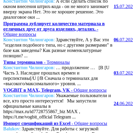
Константин Чилингаров:
А если сделать список по
окном внесения штрих-кода - он не много занимает
15
.07.20
вверху экрана Нет. Это не хорошее решение. Это
диалоговое окн ...
Программа дублирует количество материала в
отличных друг от друга изделиях, деталях.
-
Общие вопросы
Константин Чилингаров:
Здравствуйте, А у Вас эти
06
.07.20
"изделия подобного типа, но с другими размерами" в
базе как заведены? Как разные номенклатурные
позиции? ...
Типы терминалов
- Терминалы
Константин Чилингаров:
… продолжение … [B [U
Часть 3. Наследие прошлых времен и
03
.07.20
перспективы[/U [/B Сначала о терминалах для
«высокого/максимального» уровня. ...
VOGBIT в MAX, Telegram, VK
- Общие вопросы
Константин Чилингаров:
Уважаемые пользователи и
все, кто просто интересуется! Мы запустили
24
.06.20
официальные каналы в
https://max.ru/id7728755867_biz MAX ,
https://t.me/vogbit_official Telegram ...
Импорт спецификаций из Excel
- Общие вопросы
Balukov:
Здравствуйте. Для работы с загрузкой