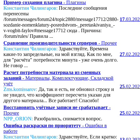
Пример создания плагина
- Плагины
Константин Чилингаров:
Последние сообщения
перенесены
/forum/messages/forum24/topic2880/message17712/2880-
17
.03.20
sozdanie-nomenklatury-posredstvom-_peretaskivaniya_-
v-vogbit-faylov#message17712 сюда . Причина:
/forum/rules/ Правила ...
Сравнение производительности серверов
- Прочее
Константин Чилингаров:
Здравствуйте, Времена
какие-то запредельные, на мой взгляд. Как по мне,
27
.02.20
для "расчёта" потребности минута - уже очень долго.
Не говор ...
Расчет потребности материала из сменных
заданий
- Материалы, Комплектующие, Складской
учёт
25
.02.20
Zms.komissarov:
Да, так и есть, не обновил строку и
не увидел, что коэффициент пересчета указан для
другого материала... Все работает! Спасибо!
Восстановить учётные записи не срабатывает
-
Прочее
25
.02.20
NPP_ORION:
Разобрались, снимается вопрос.
Ошибка раскраски по приоритету
- Ошибки в
работе
Константин Чилингаров:
Здравствуйте, Если кратко:
13
.02.20