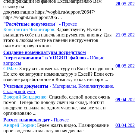
спецификаций из файлов Excel,направляю Вам
28
.05.20
ссылку на
документацию https://vogbit.ru/support/20647/
https://vogbit.ru/support/206 ...
"Расчётные документы"
- Прочее
Константин Чилингаров:
Здравствуйте, Нужно
вытащить себе на панель инструментов кнопку. Для
21
.05.20
этого в любом месте на панели инструментов
нажмите правую кнопк ...
Создание номенклатуры посредством
"перетаскивания" в VOGBIT файлов
- Общие
вопросы
08
.05.20
GlMax:
Загрузить номенклатуру из Excel это здорово.
Но кто же загрузит номенклатуру в Excel!? Если есть
изделие разработанное в Компас, то как информ ...
Учетные документы
- Материалы, Комплектующие,
Складской учёт
Валерий Бондаренко:
Спасибо, слепой поиск очень
09
.04.20
помог. Теперь по поводу сдачи на склад. Вогбит
внедряли сначала на одном участке, там все так и
организовано ...
Расчет плановых дат
- Прочее
Андрей Тюрин:
Будем ждать видео. Планирование
03
.04.20
производства -тема актуальная для нас.