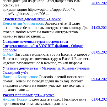
спецификаций из файлов Excel,направляю Вам
28
.05.20
ссылку на
документацию https://vogbit.ru/support/20647/
https://vogbit.ru/support/206 ...
"Расчётные документы"
- Прочее
Константин Чилингаров:
Здравствуйте, Нужно
вытащить себе на панель инструментов кнопку. Для
21
.05.20
этого в любом месте на панели инструментов
нажмите правую кнопк ...
Создание номенклатуры посредством
"перетаскивания" в VOGBIT файлов
- Общие
вопросы
08
.05.20
GlMax:
Загрузить номенклатуру из Excel это здорово.
Но кто же загрузит номенклатуру в Excel!? Если есть
изделие разработанное в Компас, то как информ ...
Учетные документы
- Материалы, Комплектующие,
Складской учёт
Валерий Бондаренко:
Спасибо, слепой поиск очень
09
.04.20
помог. Теперь по поводу сдачи на склад. Вогбит
внедряли сначала на одном участке, там все так и
организовано ...
Расчет плановых дат
- Прочее
Андрей Тюрин:
Будем ждать видео. Планирование
03
.04.20
производства -тема актуальная для нас.