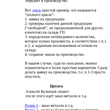
передает в производство
Вот
здесь
простой пример, что называется
"полного цикла":
1. заявка на продукцию
2. проверка наличия данной продукции
("свободной", не предназначенной для других
клиентов) на складе ГП
3. определение необходимого количества,
которое нужно произвести, в соответствии с п.1.
п.2, и заданным неснижаемым остатком на
складе.
4. создание заказа на производство.
В вашем случае, судя по описанию, можно
ограничиться и более простым вариантом. Сразу
делать заявку на производство, т.е. п.1-3 просто
опустить.
Цитата
Алексей Кузнецов пишет:
после этого идет заказ металла и т.д.
Ролик 1
- заказ металла и т.д.
Ролик 2
- сначала более подробно о режиме