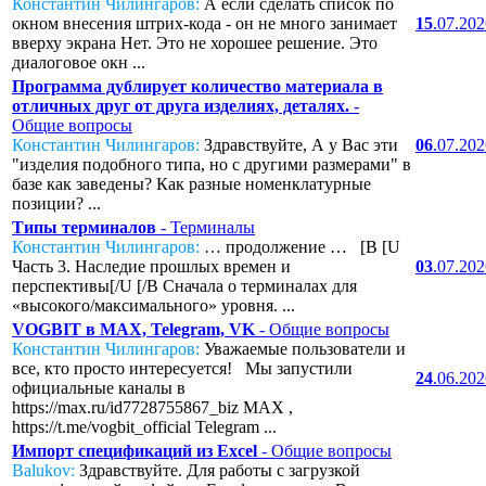
Константин Чилингаров:
А если сделать список по
окном внесения штрих-кода - он не много занимает
15
.07.20
вверху экрана Нет. Это не хорошее решение. Это
диалоговое окн ...
Программа дублирует количество материала в
отличных друг от друга изделиях, деталях.
-
Общие вопросы
Константин Чилингаров:
Здравствуйте, А у Вас эти
06
.07.20
"изделия подобного типа, но с другими размерами" в
базе как заведены? Как разные номенклатурные
позиции? ...
Типы терминалов
- Терминалы
Константин Чилингаров:
… продолжение … [B [U
Часть 3. Наследие прошлых времен и
03
.07.20
перспективы[/U [/B Сначала о терминалах для
«высокого/максимального» уровня. ...
VOGBIT в MAX, Telegram, VK
- Общие вопросы
Константин Чилингаров:
Уважаемые пользователи и
все, кто просто интересуется! Мы запустили
24
.06.20
официальные каналы в
https://max.ru/id7728755867_biz MAX ,
https://t.me/vogbit_official Telegram ...
Импорт спецификаций из Excel
- Общие вопросы
Balukov:
Здравствуйте. Для работы с загрузкой