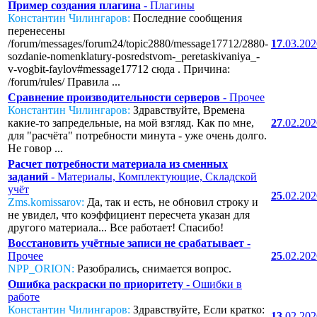
Пример создания плагина
- Плагины
Константин Чилингаров:
Последние сообщения
перенесены
/forum/messages/forum24/topic2880/message17712/2880-
17
.03.20
sozdanie-nomenklatury-posredstvom-_peretaskivaniya_-
v-vogbit-faylov#message17712 сюда . Причина:
/forum/rules/ Правила ...
Сравнение производительности серверов
- Прочее
Константин Чилингаров:
Здравствуйте, Времена
какие-то запредельные, на мой взгляд. Как по мне,
27
.02.20
для "расчёта" потребности минута - уже очень долго.
Не говор ...
Расчет потребности материала из сменных
заданий
- Материалы, Комплектующие, Складской
учёт
25
.02.20
Zms.komissarov:
Да, так и есть, не обновил строку и
не увидел, что коэффициент пересчета указан для
другого материала... Все работает! Спасибо!
Восстановить учётные записи не срабатывает
-
Прочее
25
.02.20
NPP_ORION:
Разобрались, снимается вопрос.
Ошибка раскраски по приоритету
- Ошибки в
работе
Константин Чилингаров:
Здравствуйте, Если кратко:
13
.02.20