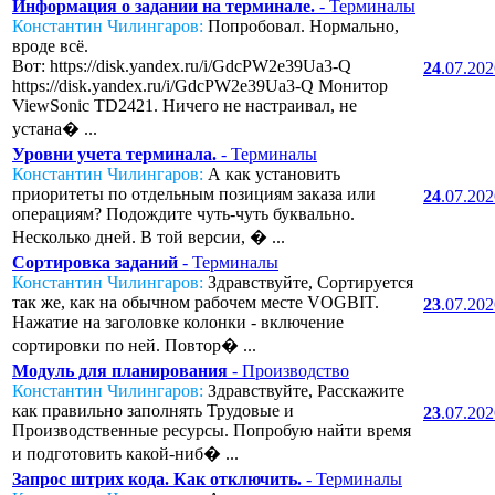
Информация о задании на терминале.
- Терминалы
Константин Чилингаров:
Попробовал. Нормально,
вроде всё.
Вот: https://disk.yandex.ru/i/GdcPW2e39Ua3-Q
24
.07.20
https://disk.yandex.ru/i/GdcPW2e39Ua3-Q Монитор
ViewSonic TD2421. Ничего не настраивал, не
устана� ...
Уровни учета терминала.
- Терминалы
Константин Чилингаров:
А как установить
приоритеты по отдельным позициям заказа или
24
.07.20
операциям? Подождите чуть-чуть буквально.
Несколько дней. В той версии, � ...
Сортировка заданий
- Терминалы
Константин Чилингаров:
Здравствуйте, Сортируется
так же, как на обычном рабочем месте VOGBIT.
23
.07.20
Нажатие на заголовке колонки - включение
сортировки по ней. Повтор� ...
Модуль для планирования
- Производство
Константин Чилингаров:
Здравствуйте, Расскажите
как правильно заполнять Трудовые и
23
.07.20
Производственные ресурсы. Попробую найти время
и подготовить какой-ниб� ...
Запрос штрих кода. Как отключить.
- Терминалы