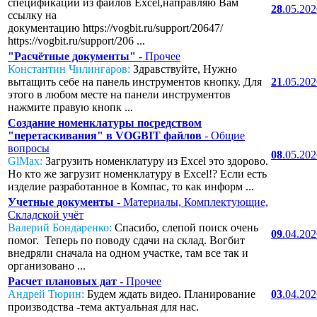
спецификаций из файлов Excel,направляю Вам
28
.05.20
ссылку на
документацию https://vogbit.ru/support/20647/
https://vogbit.ru/support/206 ...
"Расчётные документы"
- Прочее
Константин Чилингаров:
Здравствуйте, Нужно
вытащить себе на панель инструментов кнопку. Для
21
.05.20
этого в любом месте на панели инструментов
нажмите правую кнопк ...
Создание номенклатуры посредством
"перетаскивания" в VOGBIT файлов
- Общие
вопросы
08
.05.20
GlMax:
Загрузить номенклатуру из Excel это здорово.
Но кто же загрузит номенклатуру в Excel!? Если есть
изделие разработанное в Компас, то как информ ...
Учетные документы
- Материалы, Комплектующие,
Складской учёт
Валерий Бондаренко:
Спасибо, слепой поиск очень
09
.04.20
помог. Теперь по поводу сдачи на склад. Вогбит
внедряли сначала на одном участке, там все так и
организовано ...
Расчет плановых дат
- Прочее
Андрей Тюрин:
Будем ждать видео. Планирование
03
.04.20
производства -тема актуальная для нас.