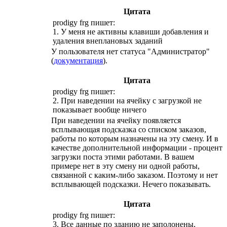
Цитата
prodigy frg пишет:
1. У меня не активны клавиши добавления и
удаления внеплановых заданий
У пользователя нет статуса "Администратор"
(
документация
).
Цитата
prodigy frg пишет:
2. При наведении на ячейку с загрузкой не
показывает вообще ничего
При наведении на ячейку появляется
всплывающая подсказка со списком заказов,
работы по которым назначены на эту смену. И в
качестве дополнительной информации - процент
загрузки поста этими работами. В вашем
примере нет в эту смену ни одной работы,
связанной с каким-либо заказом. Поэтому и нет
всплывающей подсказки. Нечего показывать.
Цитата
prodigy frg пишет:
3. Все данные по зданию не заполонены,