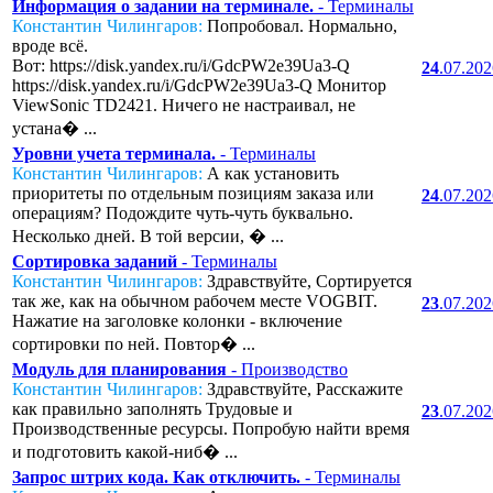
Информация о задании на терминале.
- Терминалы
Константин Чилингаров:
Попробовал. Нормально,
вроде всё.
Вот: https://disk.yandex.ru/i/GdcPW2e39Ua3-Q
24
.07.20
https://disk.yandex.ru/i/GdcPW2e39Ua3-Q Монитор
ViewSonic TD2421. Ничего не настраивал, не
устана� ...
Уровни учета терминала.
- Терминалы
Константин Чилингаров:
А как установить
приоритеты по отдельным позициям заказа или
24
.07.20
операциям? Подождите чуть-чуть буквально.
Несколько дней. В той версии, � ...
Сортировка заданий
- Терминалы
Константин Чилингаров:
Здравствуйте, Сортируется
так же, как на обычном рабочем месте VOGBIT.
23
.07.20
Нажатие на заголовке колонки - включение
сортировки по ней. Повтор� ...
Модуль для планирования
- Производство
Константин Чилингаров:
Здравствуйте, Расскажите
как правильно заполнять Трудовые и
23
.07.20
Производственные ресурсы. Попробую найти время
и подготовить какой-ниб� ...
Запрос штрих кода. Как отключить.
- Терминалы