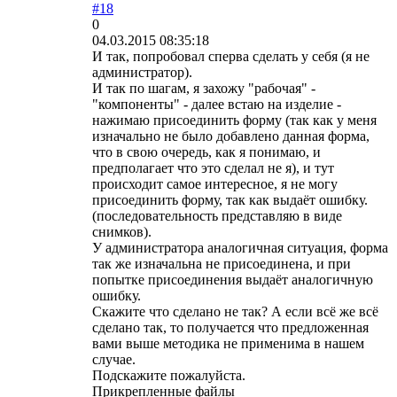
#18
0
04.03.2015 08:35:18
И так, попробовал сперва сделать у себя (я не
администратор).
И так по шагам, я захожу "рабочая" -
"компоненты" - далее встаю на изделие -
нажимаю присоединить форму (так как у меня
изначально не было добавлено данная форма,
что в свою очередь, как я понимаю, и
предполагает что это сделал не я), и тут
происходит самое интересное, я не могу
присоединить форму, так как выдаёт ошибку.
(последовательность представляю в виде
снимков).
У администратора аналогичная ситуация, форма
так же изначальна не присоединена, и при
попытке присоединения выдаёт аналогичную
ошибку.
Скажите что сделано не так? А если всё же всё
сделано так, то получается что предложенная
вами выше методика не применима в нашем
случае.
Подскажите пожалуйста.
Прикрепленные файлы