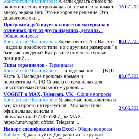
Константин Чилингаров:
А если сделать список по
окном внесения штрих-кода - он не много занимает
15
.07.20
вверху экрана Нет. Это не хорошее решение. Это
диалоговое окн ...
Программа дублирует количество материала в
отличных друг от друга изделиях, деталях.
-
Общие вопросы
Константин Чилингаров:
Здравствуйте, А у Вас эти
06
.07.20
"изделия подобного типа, но с другими размерами" в
базе как заведены? Как разные номенклатурные
позиции? ...
Типы терминалов
- Терминалы
Константин Чилингаров:
… продолжение … [B [U
Часть 3. Наследие прошлых времен и
03
.07.20
перспективы[/U [/B Сначала о терминалах для
«высокого/максимального» уровня. ...
VOGBIT в MAX, Telegram, VK
- Общие вопросы
Константин Чилингаров:
Уважаемые пользователи и
все, кто просто интересуется! Мы запустили
24
.06.20
официальные каналы в
https://max.ru/id7728755867_biz MAX ,
https://t.me/vogbit_official Telegram ...
Импорт спецификаций из Excel
- Общие вопросы
Balukov:
Здравствуйте. Для работы с загрузкой