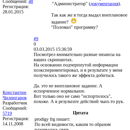
Сообщений:
48
"Администратор" (
документация
).
Регистрация:
28.01.2015
Так как же я тогда выдал внеплановое
задание?
"Поломал" программу?
#9
0
03.03.2015 15:36:59
Посмотрел внимательно разные нюансы на
ваших скриншотах.
На основании подчерпнутой информации
поэкспериментировал, и в результате у меня
получилось такого же эффекта добиться.
Да. это не внеплановое задание. А
испорченное нормальное.
Константин
Вот только оно не само "испортилось",
Чилингаров
похоже. А в результате действий чьих-то рук.
Разработчик
Сообщений:
Цитата
5719
Регистрация:
prodigy frg пишет:
14.11.2008
По всей видимости, каким то образом
разорвалась связь