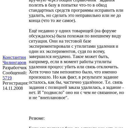
полезть в базу в попытке что-то в обход
стандартных средств программы исправить или
удалить, но сделать это неправильно или не до
конца (что то же самое).
Ещё недавно у одних товарищей (на форуме
обсуждалось) была похожая по внешнему виду
ситуация. Они на тестовой базе
экспериментировали с утилитами удаления и
один их экспериментов, судя по всему,
завершился неудачно. Такое может быть,
Константин
например, если в момент работы утилиты
Чилингаров
удаления процесс убить или связь отключить.
Разработчик
Хотя точно там непонятно было, что именно
Сообщений:
произошло. Но как факт, в результате задание
5719
осталось, как бы, частично удалённое. Т.е. связь
Регистрация:
задания с позицией заказа удалилась, а задание -
14.11.2008
нет. И "подвисло" оно ни с чем не связанное, но
и не "внеплановое".
Резюме: