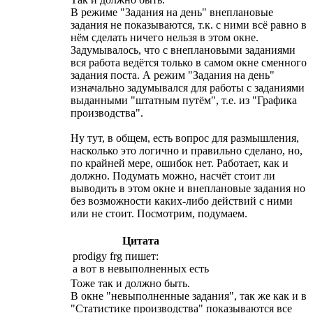
В режиме "Задания на день" внеплановые
задания не показываются, т.к. с ними всё равно в
нём сделать ничего нельзя в этом окне.
Задумывалось, что с внеплановыми заданиями
вся работа ведётся только в самом окне сменного
задания поста. А режим "Задания на день"
изначально задумывался для работы с заданиями
выданными "штатным путём", т.е. из "Графика
производства".
Ну тут, в общем, есть вопрос для размышления,
насколько это логично и правильно сделано, но,
по крайней мере, ошибок нет. Работает, как и
должно. Подумать можно, насчёт стоит ли
выводить в этом окне и внеплановые задания но
без возможности каких-либо действий с ними
или не стоит. Посмотрим, подумаем.
Цитата
prodigy frg пишет:
а вот в невыполненных есть
Тоже так и должно быть.
В окне "невыполненные задания", так же как и в
"Статистике производства" показываются все