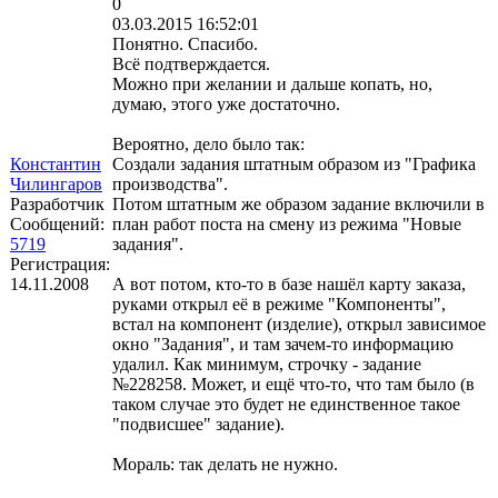
0
03.03.2015 16:52:01
Понятно. Спасибо.
Всё подтверждается.
Можно при желании и дальше копать, но,
думаю, этого уже достаточно.
Вероятно, дело было так:
Константин
Создали задания штатным образом из "Графика
Чилингаров
производства".
Разработчик
Потом штатным же образом задание включили в
Сообщений:
план работ поста на смену из режима "Новые
5719
задания".
Регистрация:
14.11.2008
А вот потом, кто-то в базе нашёл карту заказа,
руками открыл её в режиме "Компоненты",
встал на компонент (изделие), открыл зависимое
окно "Задания", и там зачем-то информацию
удалил. Как минимум, строчку - задание
№228258. Может, и ещё что-то, что там было (в
таком случае это будет не единственное такое
"подвисшее" задание).
Мораль: так делать не нужно.