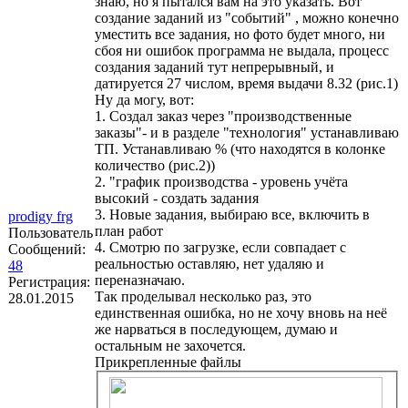
знаю, но я пытался вам на это указать. Вот
создание заданий из "событий" , можно конечно
уместить все задания, но фото будет много, ни
сбоя ни ошибок программа не выдала, процесс
создания заданий тут непрерывный, и
датируется 27 числом, время выдачи 8.32 (рис.1)
Ну да могу, вот:
1. Создал заказ через "производственные
заказы"- и в разделе "технология" устанавливаю
ТП. Устанавливаю % (что находятся в колонке
количество (рис.2))
2. "график производства - уровень учёта
высокий - создать задания
3. Новые задания, выбираю все, включить в
prodigy frg
план работ
Пользователь
4. Смотрю по загрузке, если совпадает с
Сообщений:
реальностью оставляю, нет удаляю и
48
переназначаю.
Регистрация:
Так проделывал несколько раз, это
28.01.2015
единственная ошибка, но не хочу вновь на неё
же нарваться в последующем, думаю и
остальным не захочется.
Прикрепленные файлы