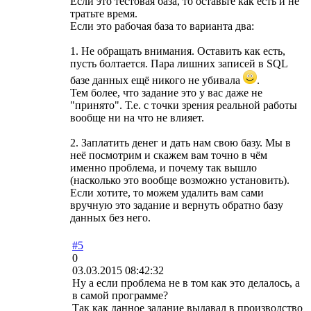
Если это тестовая база, то оставьте как есть и не
тратьте время.
Если это рабочая база то варианта два:
1. Не обращать внимания. Оставить как есть,
пусть болтается. Пара лишних записей в SQL
базе данных ещё никого не убивала
.
Тем более, что задание это у вас даже не
"принято". Т.е. с точки зрения реальной работы
вообще ни на что не влияет.
2. Заплатить денег и дать нам свою базу. Мы в
неё посмотрим и скажем вам точно в чём
именно проблема, и почему так вышло
(насколько это вообще возможно установить).
Если хотите, то можем удалить вам сами
вручную это задание и вернуть обратно базу
данных без него.
#5
0
03.03.2015 08:42:32
Ну а если проблема не в том как это делалось, а
в самой программе?
Так как данное задание выдавал в производство