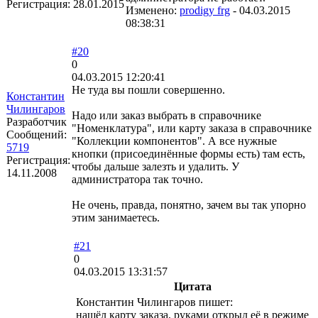
Регистрация:
28.01.2015
Изменено:
prodigy frg
-
04.03.2015
08:38:31
#20
0
04.03.2015 12:20:41
Не туда вы пошли совершенно.
Константин
Чилингаров
Надо или заказ выбрать в справочнике
Разработчик
"Номенклатура", или карту заказа в справочнике
Сообщений:
"Коллекции компонентов". А все нужные
5719
кнопки (присоединённые формы есть) там есть,
Регистрация:
чтобы дальше залезть и удалить. У
14.11.2008
администратора так точно.
Не очень, правда, понятно, зачем вы так упорно
этим занимаетесь.
#21
0
04.03.2015 13:31:57
Цитата
Константин Чилингаров пишет:
нашёл карту заказа, руками открыл её в режиме