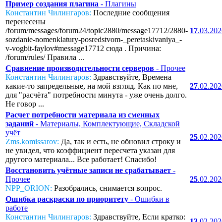
Пример создания плагина
- Плагины
Константин Чилингаров:
Последние сообщения
перенесены
/forum/messages/forum24/topic2880/message17712/2880-
17
.03.20
sozdanie-nomenklatury-posredstvom-_peretaskivaniya_-
v-vogbit-faylov#message17712 сюда . Причина:
/forum/rules/ Правила ...
Сравнение производительности серверов
- Прочее
Константин Чилингаров:
Здравствуйте, Времена
какие-то запредельные, на мой взгляд. Как по мне,
27
.02.20
для "расчёта" потребности минута - уже очень долго.
Не говор ...
Расчет потребности материала из сменных
заданий
- Материалы, Комплектующие, Складской
учёт
25
.02.20
Zms.komissarov:
Да, так и есть, не обновил строку и
не увидел, что коэффициент пересчета указан для
другого материала... Все работает! Спасибо!
Восстановить учётные записи не срабатывает
-
Прочее
25
.02.20
NPP_ORION:
Разобрались, снимается вопрос.
Ошибка раскраски по приоритету
- Ошибки в
работе
Константин Чилингаров:
Здравствуйте, Если кратко:
13
.02.20