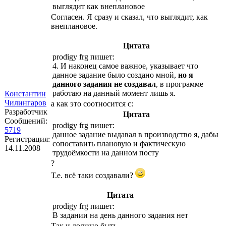
выглядит как внеплановое
Согласен. Я сразу и сказал, что выглядит, как
внеплановое.
Цитата
prodigy frg пишет:
4. И наконец самое важное, указывает что
данное задание было создано мной,
но я
данного задания не создавал
, в программе
работаю на данный момент лишь я.
Константин
Чилингаров
а как это соотносится с:
Разработчик
Цитата
Сообщений:
prodigy frg пишет:
5719
данное задание выдавал в производство я, дабы
Регистрация:
сопоставить плановую и фактическую
14.11.2008
трудоёмкости на данном посту
?
Т.е. всё таки создавали?
Цитата
prodigy frg пишет:
В задании на день данного задания нет
Так и должно быть.