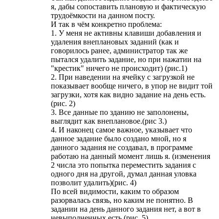
я, дабы сопоставить плановую и фактическую
трудоёмкости на данном посту.
И так в чём конкретно проблема:
1. У меня не активны клавиши добавления и
удаления внеплановых заданий (как и
говорилось ранее, администратор так же
пытался удалить задание, но при нажатии на
"крестик" ничего не происходит) (рис.1)
2. При наведении на ячейку с загрузкой не
показывает вообще ничего, в упор не видит той
загрузки, хотя как видно задание на день есть.
(рис. 2)
3. Все данные по зданию не заполонены,
выглядит как внеплановое.(рис 3.)
4. И наконец самое важное, указывает что
данное задание было создано мной, но я
данного задания не создавал, в программе
работаю на данный момент лишь я. (изменения
2 числа это попытка переместить задания с
одного дня на другой, думал данная уловка
позволит удалить)(рис. 4)
По всей видимости, каким то образом
разорвалась связь, но каким не понятно. В
задании на день данного задания нет, а вот в
невыполненных есть.(рис. 5)