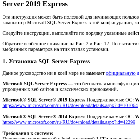
Server 2019 Express
Эта инструкция может быть полезной для начинающих пользова
компьютер Microsoft SQL Server Express в той конфигурации, 
Следуйте инструкции, выполняйте по порядку указанные дейст
Обратите особенное внимание на Рис. 2 и Рис. 12. По статист
выбранных параметров на этих этапах установки.
1. Установка SQL Server Express
Данное руководство ни в коей мере не заменяет
официальную д
Microsoft SQL Server Express
— это бесплатная многофункцион
упрощенных веб-сайтов и классических приложений.
Microsoft® SQL Server® 2019 Express
Поддерживаемые ОС:
W
https://www.microsoft.com/ru-RU/download/details.aspx?id=101064
Microsoft® SQL Server® 2014 Express
Поддерживаемые ОС:
W
https://www.microsoft.com/ru-RU/download/details.aspx?id=42299
Требования к системе:
Процессор: совместимый с Intel, с частотой 1 ГГц или выше