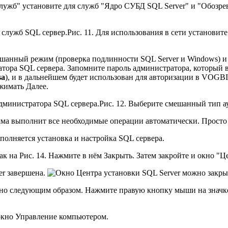
лужб" установите для служб "Ядро СУБД SQL Server" и "Обозрева
Рис. 11. Для использования в сети установит
ешанный режим (проверка подлинности SQL Server и Windows) 
ратора SQL сервера. Запомните пароль администратора, который 
sa
), и в дальнейшем будет использован для авторизации в VOGB
жимать Далее.
Рис. 12. Выберите смешанный тип а
рамма выполнит все необходимые операции автоматически. Просто
ыполняется установка и настройка SQL сервера.
ак на Рис. 14. Нажмите в нём Закрыть. Затем закройте и окно "Це
er завершена.
можно следующим образом. Нажмите правую кнопку мыши на знач
 окно Управление компьютером.