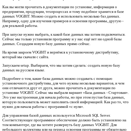
Как вы могли прочитать в документации по установке, информация о
предприятии, продукции, техпроцессах и тому подобное хранится в базе
данных VOGBIT. Можно создать и использовать несколько баз данных.
Например, одну для изучения примеров и освоения программы, другую -
для реальной работы.
При запуске нужно выбрать, к какой базе данных мы хотим подключиться.
Сейчас мы только установили программу и у нас ещё нет ни одной базы
данных. Создадим новую базу данных прямо сейчас.
На время закроем VOGBIT и вернёмся к установочному дистрибутиву,
который мы скачали с сайта.
Запускаем setup. Выбираем, что мы хотим сделать: создать новую базу
данных на русском языке.
Подробнее о том, какие базы данных можно создавать с помощью
установочного дистрибутива, для чего нужны несколько вариантов, и чем
они отличаются друг от друга, можно прочитать в документации по
установке VOGBIT. Сейчас мы выбрали вариант «База данных - Стартовая».
Это уже настроенная для начала работы, но при этом пустая база данных,
которую пользователь может наполнить своей информацией. Как раз то, что
нужно для начала работы с программой «с нуля».
Для управления базой данных используется Microsoft SQL Server.
Соответствующее программное обеспечение должно быть установлено на
том компьютере, где вы хотите развернуть базу данных VOGBIT. Для
небольшого коллектива или на период освоения программы не обязательно