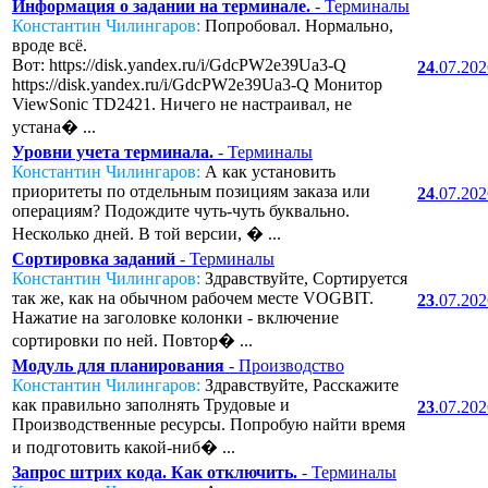
Информация о задании на терминале.
- Терминалы
Константин Чилингаров:
Попробовал. Нормально,
вроде всё.
Вот: https://disk.yandex.ru/i/GdcPW2e39Ua3-Q
24
.07.20
https://disk.yandex.ru/i/GdcPW2e39Ua3-Q Монитор
ViewSonic TD2421. Ничего не настраивал, не
устана� ...
Уровни учета терминала.
- Терминалы
Константин Чилингаров:
А как установить
приоритеты по отдельным позициям заказа или
24
.07.20
операциям? Подождите чуть-чуть буквально.
Несколько дней. В той версии, � ...
Сортировка заданий
- Терминалы
Константин Чилингаров:
Здравствуйте, Сортируется
так же, как на обычном рабочем месте VOGBIT.
23
.07.20
Нажатие на заголовке колонки - включение
сортировки по ней. Повтор� ...
Модуль для планирования
- Производство
Константин Чилингаров:
Здравствуйте, Расскажите
как правильно заполнять Трудовые и
23
.07.20
Производственные ресурсы. Попробую найти время
и подготовить какой-ниб� ...
Запрос штрих кода. Как отключить.
- Терминалы