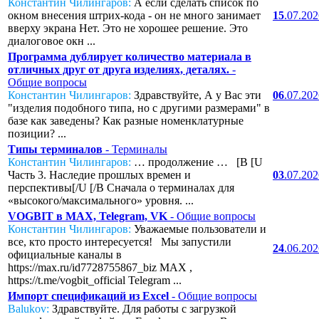
Константин Чилингаров:
А если сделать список по
окном внесения штрих-кода - он не много занимает
15
.07.20
вверху экрана Нет. Это не хорошее решение. Это
диалоговое окн ...
Программа дублирует количество материала в
отличных друг от друга изделиях, деталях.
-
Общие вопросы
Константин Чилингаров:
Здравствуйте, А у Вас эти
06
.07.20
"изделия подобного типа, но с другими размерами" в
базе как заведены? Как разные номенклатурные
позиции? ...
Типы терминалов
- Терминалы
Константин Чилингаров:
… продолжение … [B [U
Часть 3. Наследие прошлых времен и
03
.07.20
перспективы[/U [/B Сначала о терминалах для
«высокого/максимального» уровня. ...
VOGBIT в MAX, Telegram, VK
- Общие вопросы
Константин Чилингаров:
Уважаемые пользователи и
все, кто просто интересуется! Мы запустили
24
.06.20
официальные каналы в
https://max.ru/id7728755867_biz MAX ,
https://t.me/vogbit_official Telegram ...
Импорт спецификаций из Excel
- Общие вопросы
Balukov:
Здравствуйте. Для работы с загрузкой