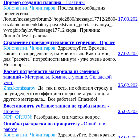
Пример создания плагина
- Плагины
Константин Чилингаров:
Последние сообщения
перенесены
/forum/messages/forum24/topic2880/message17712/2880-
17
.03.20
sozdanie-nomenklatury-posredstvom-_peretaskivaniya_-
v-vogbit-faylov#message17712 сюда . Причина:
/forum/rules/ Правила ...
Сравнение производительности серверов
- Прочее
Константин Чилингаров:
Здравствуйте, Времена
какие-то запредельные, на мой взгляд. Как по мне,
27
.02.20
для "расчёта" потребности минута - уже очень долго.
Не говор ...
Расчет потребности материала из сменных
заданий
- Материалы, Комплектующие, Складской
учёт
25
.02.20
Zms.komissarov:
Да, так и есть, не обновил строку и
не увидел, что коэффициент пересчета указан для
другого материала... Все работает! Спасибо!
Восстановить учётные записи не срабатывает
-
Прочее
25
.02.20
NPP_ORION:
Разобрались, снимается вопрос.
Ошибка раскраски по приоритету
- Ошибки в
работе
Константин Чилингаров:
Здравствуйте, Если кратко:
13
.02.20