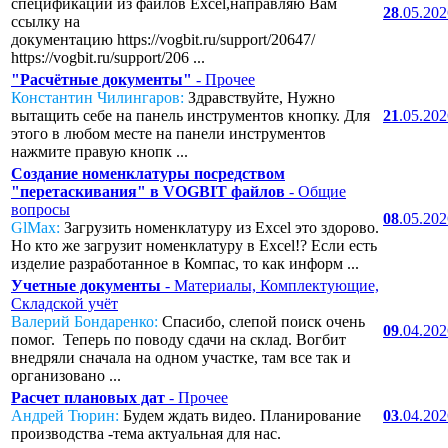
спецификаций из файлов Excel,направляю Вам
28
.05.20
ссылку на
документацию https://vogbit.ru/support/20647/
https://vogbit.ru/support/206 ...
"Расчётные документы"
- Прочее
Константин Чилингаров:
Здравствуйте, Нужно
вытащить себе на панель инструментов кнопку. Для
21
.05.20
этого в любом месте на панели инструментов
нажмите правую кнопк ...
Создание номенклатуры посредством
"перетаскивания" в VOGBIT файлов
- Общие
вопросы
08
.05.20
GlMax:
Загрузить номенклатуру из Excel это здорово.
Но кто же загрузит номенклатуру в Excel!? Если есть
изделие разработанное в Компас, то как информ ...
Учетные документы
- Материалы, Комплектующие,
Складской учёт
Валерий Бондаренко:
Спасибо, слепой поиск очень
09
.04.20
помог. Теперь по поводу сдачи на склад. Вогбит
внедряли сначала на одном участке, там все так и
организовано ...
Расчет плановых дат
- Прочее
Андрей Тюрин:
Будем ждать видео. Планирование
03
.04.20
производства -тема актуальная для нас.