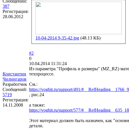
Сообщений:
387
Регистрация:
28.06.2012
10-04-2014 9-35-42.jpg
(48.13 КБ)
#2
0
10.04.2014 11:31:24
Из параметра "Профиль и размеры" (MZ_RZ) мате
Константин
техпроцессе.
Чилингаров
Разработчик
См.:
Сообщений:
https://vogbit.ru/support/491/#__RefHeading__1766
5719
, рис.24
Регистрация:
14.11.2008
а также:
https://vogbit.ru/support/577/#__RefHeading__635_
Этот материал должен быть назначен, как "основ
детали.