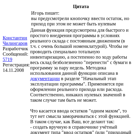
Цитата
Игорь пишет:
вы предусмотрели кнопочку ввести остаток, но
приход при этом не может быть нулевым
Данная функция предусмотрена для быстрого и
простого внедрения программы в условиях
Константин
реального склада с постоянным движением (в
Чилингаров
т.ч. с очень большой номенклатурой). Чтобы не
Разработчик
проводить специально тотальную
Сообщений:
инвентаризацию, а постепенно по ходу работы
5719
весь склад безболезненно "перенести" с бумаги в
Регистрация:
программу за пару недель. Методика
14.11.2008
использования данной функции описана в
документации
в разделе "Начальный этап
эксплуатации программы". Применяется при
оформлении реального прихода или расхода.
Соответственно, никаких нулевых значений в
таком случае там быть не может.
Что касается ввода остатков "одним махом", то
тут нет смысла заморачиваться с этой функцией.
В таком случае, как Ваш, все делают так:
- создать вручную в справочнике учётный
документ типа "ввод остатков" (или "приходный