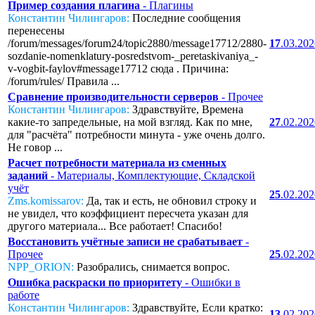
Пример создания плагина
- Плагины
Константин Чилингаров:
Последние сообщения
перенесены
/forum/messages/forum24/topic2880/message17712/2880-
17
.03.20
sozdanie-nomenklatury-posredstvom-_peretaskivaniya_-
v-vogbit-faylov#message17712 сюда . Причина:
/forum/rules/ Правила ...
Сравнение производительности серверов
- Прочее
Константин Чилингаров:
Здравствуйте, Времена
какие-то запредельные, на мой взгляд. Как по мне,
27
.02.20
для "расчёта" потребности минута - уже очень долго.
Не говор ...
Расчет потребности материала из сменных
заданий
- Материалы, Комплектующие, Складской
учёт
25
.02.20
Zms.komissarov:
Да, так и есть, не обновил строку и
не увидел, что коэффициент пересчета указан для
другого материала... Все работает! Спасибо!
Восстановить учётные записи не срабатывает
-
Прочее
25
.02.20
NPP_ORION:
Разобрались, снимается вопрос.
Ошибка раскраски по приоритету
- Ошибки в
работе
Константин Чилингаров:
Здравствуйте, Если кратко:
13
.02.20