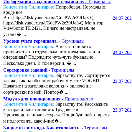
Информация о задании на терминале.
- Терминалы
Константин Чилингаров:
Попробовал. Нормально,
вроде всё.
Вот: https://disk.yandex.ru/i/GdcPW2e39Ua3-Q
24
.07.20
https://disk.yandex.ru/i/GdcPW2e39Ua3-Q Монитор
ViewSonic TD2421. Ничего не настраивал, не
устана� ...
Уровни учета терминала.
- Терминалы
Константин Чилингаров:
А как установить
приоритеты по отдельным позициям заказа или
24
.07.20
операциям? Подождите чуть-чуть буквально.
Несколько дней. В той версии, � ...
Сортировка заданий
- Терминалы
Константин Чилингаров:
Здравствуйте, Сортируется
так же, как на обычном рабочем месте VOGBIT.
23
.07.20
Нажатие на заголовке колонки - включение
сортировки по ней. Повтор� ...
Модуль для планирования
- Производство
Константин Чилингаров:
Здравствуйте, Расскажите
как правильно заполнять Трудовые и
23
.07.20
Производственные ресурсы. Попробую найти время
и подготовить какой-ниб� ...
Запрос штрих кода. Как отключить.
- Терминалы