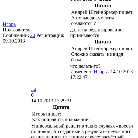
Цитата
Андрей Штейнбрехер пишет:
А новые документы
создаются ?
Игорь
Пользователь
да. И на редактирование
Сообщений:
20
Регистрация:
принимаются
09.10.2013
Цитата
Андрей Штейнбрехер пишет:
Сложно сказать, не видя
базы.
что делать-то?
Изменено:
Игорь
-
14.10.2013
17:22:47
#4
0
14.10.2013 17:29:31
Цитата
Игорь пишет:
Как поправить положение?
Универсальный рецепт в таких случаях - ввести
по новой. А созданные в результате неудачного
сеанса данные (в данном случае: расчётный