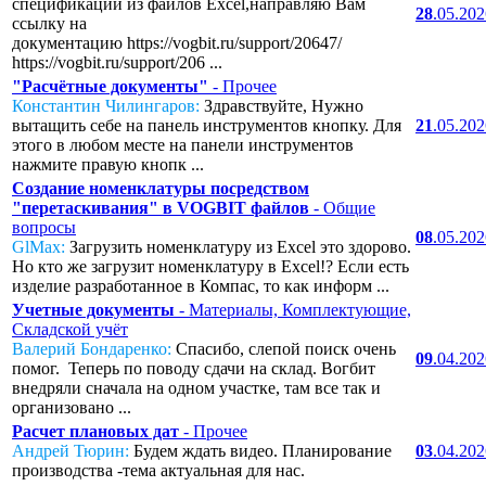
спецификаций из файлов Excel,направляю Вам
28
.05.20
ссылку на
документацию https://vogbit.ru/support/20647/
https://vogbit.ru/support/206 ...
"Расчётные документы"
- Прочее
Константин Чилингаров:
Здравствуйте, Нужно
вытащить себе на панель инструментов кнопку. Для
21
.05.20
этого в любом месте на панели инструментов
нажмите правую кнопк ...
Создание номенклатуры посредством
"перетаскивания" в VOGBIT файлов
- Общие
вопросы
08
.05.20
GlMax:
Загрузить номенклатуру из Excel это здорово.
Но кто же загрузит номенклатуру в Excel!? Если есть
изделие разработанное в Компас, то как информ ...
Учетные документы
- Материалы, Комплектующие,
Складской учёт
Валерий Бондаренко:
Спасибо, слепой поиск очень
09
.04.20
помог. Теперь по поводу сдачи на склад. Вогбит
внедряли сначала на одном участке, там все так и
организовано ...
Расчет плановых дат
- Прочее
Андрей Тюрин:
Будем ждать видео. Планирование
03
.04.20
производства -тема актуальная для нас.