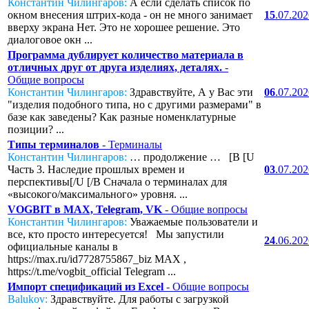
Константин Чилингаров:
А если сделать список по
окном внесения штрих-кода - он не много занимает
15
.07.20
вверху экрана Нет. Это не хорошее решение. Это
диалоговое окн ...
Программа дублирует количество материала в
отличных друг от друга изделиях, деталях.
-
Общие вопросы
Константин Чилингаров:
Здравствуйте, А у Вас эти
06
.07.20
"изделия подобного типа, но с другими размерами" в
базе как заведены? Как разные номенклатурные
позиции? ...
Типы терминалов
- Терминалы
Константин Чилингаров:
… продолжение … [B [U
Часть 3. Наследие прошлых времен и
03
.07.20
перспективы[/U [/B Сначала о терминалах для
«высокого/максимального» уровня. ...
VOGBIT в MAX, Telegram, VK
- Общие вопросы
Константин Чилингаров:
Уважаемые пользователи и
все, кто просто интересуется! Мы запустили
24
.06.20
официальные каналы в
https://max.ru/id7728755867_biz MAX ,
https://t.me/vogbit_official Telegram ...
Импорт спецификаций из Excel
- Общие вопросы
Balukov:
Здравствуйте. Для работы с загрузкой