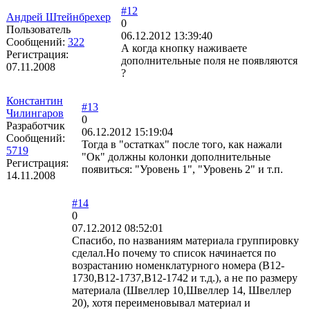
#12
Андрей Штейнбрехер
0
Пользователь
06.12.2012 13:39:40
Сообщений:
322
А когда кнопку наживаете
Регистрация:
дополнительные поля не появляются
07.11.2008
?
Константин
#13
Чилингаров
0
Разработчик
06.12.2012 15:19:04
Сообщений:
Тогда в "остатках" после того, как нажали
5719
"Ок" должны колонки дополнительные
Регистрация:
появиться: "Уровень 1", "Уровень 2" и т.п.
14.11.2008
#14
0
07.12.2012 08:52:01
Спасибо, по названиям материала группировку
сделал.Но почему то список начинается по
возрастанию номенклатурного номера (В12-
1730,В12-1737,В12-1742 и т.д.), а не по размеру
материала (Швеллер 10,Швеллер 14, Швеллер
20), хотя переименовывал материал и