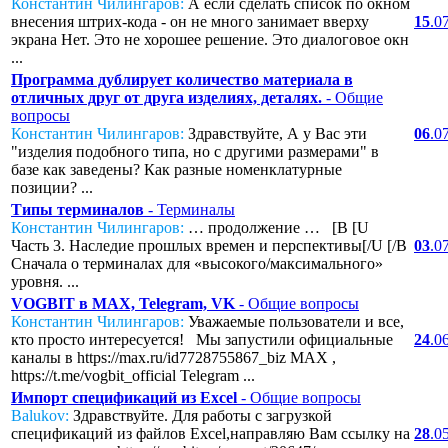
Константин Чилингаров:
А если сделать список по окном
внесения штрих-кода - он не много занимает вверху
15
.0
экрана Нет. Это не хорошее решение. Это диалоговое окн
...
Программа дублирует количество материала в
отличных друг от друга изделиях, деталях.
- Общие
вопросы
Константин Чилингаров:
Здравствуйте, А у Вас эти
06
.0
"изделия подобного типа, но с другими размерами" в
базе как заведены? Как разные номенклатурные
позиции? ...
Типы терминалов
- Терминалы
Константин Чилингаров:
… продолжение … [B [U
Часть 3. Наследие прошлых времен и перспективы[/U [/B
03
.0
Сначала о терминалах для «высокого/максимального»
уровня. ...
VOGBIT в MAX, Telegram, VK
- Общие вопросы
Константин Чилингаров:
Уважаемые пользователи и все,
кто просто интересуется! Мы запустили официальные
24
.0
каналы в https://max.ru/id7728755867_biz MAX ,
https://t.me/vogbit_official Telegram ...
Импорт спецификаций из Excel
- Общие вопросы
Balukov:
Здравствуйте. Для работы с загрузкой
спецификаций из файлов Excel,направляю Вам ссылку на
28
.0