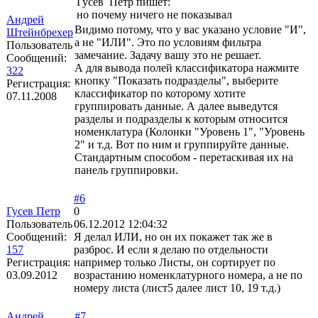
Гусев Петр пишет:
но почему ничего не показывал
Андрей
Видимо потому, что у вас указано условие "И",
Штейнбрехер
а не "ИЛИ". Это по условиям фильтра
Пользователь
замечание. Задачу вашу это не решает.
Сообщений:
А для вывода полей классификатора нажмите
322
кнопку "Показать подразделы", выберите
Регистрация:
классификатор по которому хотите
07.11.2008
группировать данные. А далее выведутся
разделы и подразделы к которым относится
номенклатура (Колонки "Уровень 1", "Уровень
2" и т.д. Вот по ним и группируйте данные.
Стандартным способом - перетаскивая их на
панель группировки.
#6
Гусев Петр
0
Пользователь
06.12.2012 12:04:32
Сообщений:
Я делал ИЛИ, но он их покажет так же в
157
разброс. И если я делаю по отдельности
Регистрация:
например только Листы, он сортирует по
03.09.2012
возрастанию номенклатурного номера, а не по
номеру листа (лист5 далее лист 10, 19 т.д.)
Андрей
#7