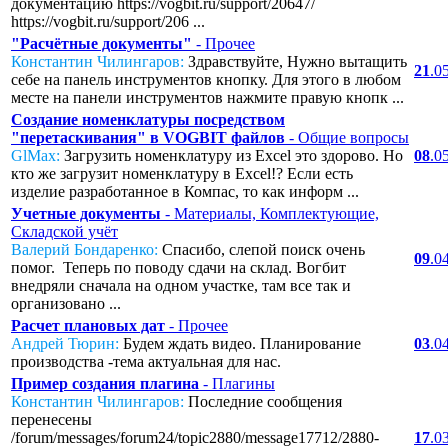
документацию https://vogbit.ru/support/20647/
https://vogbit.ru/support/206 ...
"Расчётные документы"
- Прочее
Константин Чилингаров:
Здравствуйте, Нужно вытащить
21
.0
себе на панель инструментов кнопку. Для этого в любом
месте на панели инструментов нажмите правую кнопк ...
Создание номенклатуры посредством
"перетаскивания" в VOGBIT файлов
- Общие вопросы
GlMax:
Загрузить номенклатуру из Excel это здорово. Но
08
.0
кто же загрузит номенклатуру в Excel!? Если есть
изделие разработанное в Компас, то как информ ...
Учетные документы
- Материалы, Комплектующие,
Складской учёт
Валерий Бондаренко:
Спасибо, слепой поиск очень
09
.0
помог. Теперь по поводу сдачи на склад. Вогбит
внедряли сначала на одном участке, там все так и
организовано ...
Расчет плановых дат
- Прочее
Андрей Тюрин:
Будем ждать видео. Планирование
03
.0
производства -тема актуальная для нас.
Пример создания плагина
- Плагины
Константин Чилингаров:
Последние сообщения
перенесены
/forum/messages/forum24/topic2880/message17712/2880-
17
.0