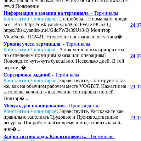
https://rutube.ru/video/4923b5282631e6c14ff05a9165c4327b/?
r=wd Пояснение
Информация о задании на терминале.
- Терминалы
Константин Чилингаров:
Попробовал. Нормально, вроде
всё. Вот: https://disk.yandex.ru/i/GdcPW2e39Ua3-Q
24
.0
https://disk.yandex.ru/i/GdcPW2e39Ua3-Q Монитор
ViewSonic TD2421. Ничего не настраивал, не устана� ...
Уровни учета терминала.
- Терминалы
Константин Чилингаров:
А как установить приоритеты
по отдельным позициям заказа или операциям?
24
.0
Подождите чуть-чуть буквально. Несколько дней. В той
версии, � ...
Сортировка заданий
- Терминалы
Константин Чилингаров:
Здравствуйте, Сортируется так
же, как на обычном рабочем месте VOGBIT. Нажатие на
23
.0
заголовке колонки - включение сортировки по ней.
Повтор� ...
Модуль для планирования
- Производство
Константин Чилингаров:
Здравствуйте, Расскажите как
правильно заполнять Трудовые и Производственные
23
.0
ресурсы. Попробую найти время и подготовить какой-
ниб� ...
Запрос штрих кода. Как отключить.
- Терминалы