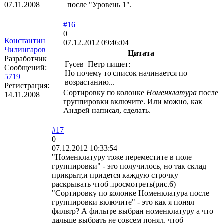
07.11.2008
после "Уровень 1".
#16
0
Константин
07.12.2012 09:46:04
Чилингаров
Цитата
Разработчик
Гусев Петр пишет:
Сообщений:
Но почему то список начинается по
5719
возрастанию...
Регистрация:
Сортировку по колонке
Номенклатура
после
14.11.2008
группировки включите. Или можно, как
Андрей написал, сделать.
#17
0
07.12.2012 10:33:54
"Номенклатуру тоже переместите в поле
группировки" - это получилось, но так склад
прикрыт,и придется каждую строчку
раскрывать чтоб просмотреть(рис.6)
"Сортировку по колонке Номенклатура после
группировки включите" - это как я понял
фильтр? А фильтре выбран номенклатуру а что
дальше выбрать не совсем понял, чтоб