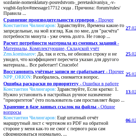
sozdanie-nomenklatury-posredstvom-_peretaskivaniya_-v-
vogbit-faylov#message17712 сюда . Причина: /forum/rules/
Правила ...
Сравнение производительности серверов
- Прочее
Константин Чилингаров:
Здравствуйте, Времена какие-то
27
.0
запредельные, на мой взгляд. Как по мне, для "расчёта"
потребности минута - уже очень долго. Не говор ...
Расчет потребности материала из сменных заданий
-
Материалы, Комплектующие, Складской учёт
Zms.komissarov:
Да, так и есть, не обновил строку и не
25
.0
увидел, что коэффициент пересчета указан для другого
материала... Все работает! Спасибо!
Восстановить учётные записи не срабатывает
- Прочее
25
.0
NPP_ORION:
Разобрались, снимается вопрос.
Ошибка раскраски по приоритету
- Ошибки в работе
Константин Чилингаров:
Здравствуйте, Если кратко: 1.
13
.0
Нужно установить в настройках ручное назначение
"приоритетов" (что пользователь сам проставляет &quo ...
Хранение в базе данных ссылок на файлы
- Общие
вопросы
Константин Чилингаров:
Ещё штатный отчёт
06
.0
маршрутный лист с чертежом из PDF на обратной
стороне у меня как-то не смог с первого раза сам
сформироваться нормально, ...