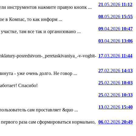
21
.05.2026
11:12
ели инструментов нажмите правую кнопк ...
08
.05.2026
15:55
е в Компас, то как информ ...
09
.04.2026
10:47
частке, там все так и организовано ...
03
.04.2026
13:06
atury-posredstvom-_peretaskivaniya_-v-vogbit-
17
.03.2026
11:44
27
.02.2026
14:13
нута - уже очень долго. Не говор ...
25
.02.2026
18:03
 работает! Спасибо!
25
.02.2026
10:33
13
.02.2026
15:40
ользователь сам проставляет &quo ...
 первого раза сам сформироваться нормально,
06
.02.2026
20:49