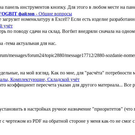
а панель инструментов кнопку. Для этого в любом месте на пан
 VOGBIT файлов
- Общие вопросы
 загрузит номенклатуру в Excel!? Если есть изделие разработанно
й учёт
ь по поводу сдачи на склад. Вогбит внедряли сначала на одном у
 -тема актуальная для нас.
m/messages/forum24/topic2880/message17712/2880-sozdanie-nomenkl
ельные, на мой взгляд. Как по мне, для "расчёта" потребности ми
алы, Комплектующие, Складской учёт
, что коэффициент пересчета указан для другого материала... Все
установить в настройках ручное назначение "приоритетов" (что п
 чертежом из PDF на обратной стороне у меня как-то не смог с