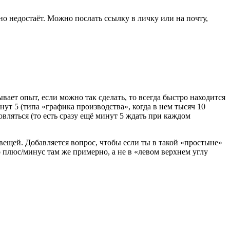
но недостаёт. Можно послать ссылку в личку или на почту,
ает опыт, если можно так сделать, то всегда быстро находится
нут 5 (типа «графика производства», когда в нем тысяч 10
овляться (то есть сразу ещё минут 5 ждать при каждом
вещей. Добавляется вопрос, чтобы если ты в такой «простыне»
о плюс/минус там же примерно, а не в «левом верхнем углу