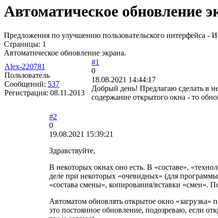
Автоматическое обновление э
Предложения по улучшению пользовательского интерфейса - 
Страницы:
1
Автоматическое обновление экрана.
#1
Alex-220781
0
Пользователь
18.08.2021 14:44:17
Сообщений:
537
Добрый день! Предлагаю сделать в н
Регистрация:
08.11.2013
содержание открытого окна - то обно
#2
0
19.08.2021 15:39:21
Здравствуйте,
В некоторых окнах оно есть. В «составе», «технол
деле при некоторых «очевидных» (для программы)
«состава смены», копирования/вставки «смен». П
Автоматом обновлять открытое окно «загрузка» по
это постоянное обновление, подозреваю, если от