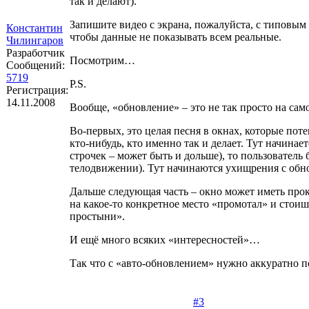
так и делают).
Запишите видео с экрана, пожалуйста, с типовым 
Константин
чтобы данные не показывать всем реальные.
Чилингаров
Разработчик
Посмотрим…
Сообщений:
5719
P.S.
Регистрация:
14.11.2008
Вообще, «обновление» – это не так просто на сам
Во-первых, это целая песня в окнах, которые пот
кто-нибудь, кто именно так и делает. Тут начинае
строчек – может быть и дольше), то пользователь 
телодвижении). Тут начинаются ухищрения с обнов
Дальше следующая часть – окно может иметь прок
на какое-то конкретное место «промотал» и стоиш
простыни».
И ещё много всяких «интересностей»…
Так что с «авто-обновлением» нужно аккуратно п
#3