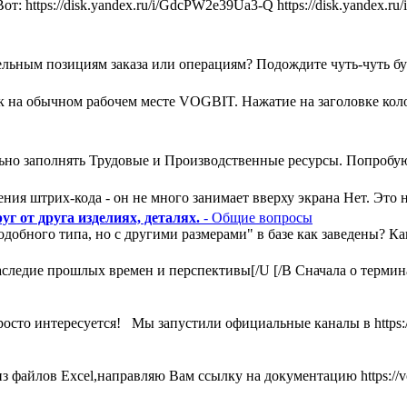
т: https://disk.yandex.ru/i/GdcPW2e39Ua3-Q https://disk.yandex
льным позициям заказа или операциям? Подождите чуть-чуть букв
ак на обычном рабочем месте VOGBIT. Нажатие на заголовке кол
ьно заполнять Трудовые и Производственные ресурсы. Попробую
ния штрих-кода - он не много занимает вверху экрана Нет. Это н
г от друга изделиях, деталях.
- Общие вопросы
одобного типа, но с другими размерами" в базе как заведены? К
ледие прошлых времен и перспективы[/U [/B Сначала о термина
росто интересуется! Мы запустили официальные каналы в https:
 файлов Excel,направляю Вам ссылку на документацию https://vog