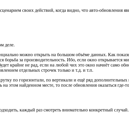
сценарием своих действий, когда видно, что авто-обновления яв
ом деле.
енциально можно открыть на большом объёме данных. Как показыв
тся борьба за производительность. Ибо, если окно открывается ми
будет крайне не рад, если на любой чих это окно начнёт само обн
лением отдельных строчек только и т.д. и т.п.
рутку по горизонтали, по вертикали и ещё ряд дополнительных 
ь на этом найденном месте, то после обновления оказаться где-т
одходить, каждый раз смотреть внимательно конкретный случай.