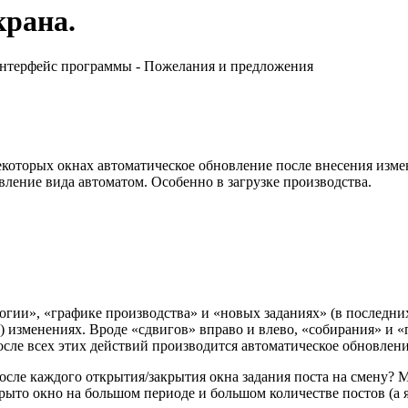
крана.
Интерфейс программы - Пожелания и предложения
екоторых окнах автоматическое обновление после внесения изме
вление вида автоматом. Особенно в загрузке производства.
огии», «графике производства» и «новых заданиях» (в последних 
 изменениях. Вроде «сдвигов» вправо и влево, «собирания» и «п
осле всех этих действий производится автоматическое обновлени
сле каждого открытия/закрытия окна задания поста на смену? М
крыто окно на большом периоде и большом количестве постов (а 