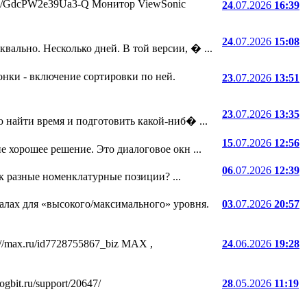
.ru/i/GdcPW2e39Ua3-Q Монитор ViewSonic
24
.07.2026
16:39
24
.07.2026
15:08
ально. Несколько дней. В той версии, � ...
онки - включение сортировки по ней.
23
.07.2026
13:51
23
.07.2026
13:35
 найти время и подготовить какой-ниб� ...
15
.07.2026
12:56
е хорошее решение. Это диалоговое окн ...
06
.07.2026
12:39
ак разные номенклатурные позиции? ...
лах для «высокого/максимального» уровня.
03
.07.2026
20:57
//max.ru/id7728755867_biz MAX ,
24
.06.2026
19:28
bit.ru/support/20647/
28
.05.2026
11:19