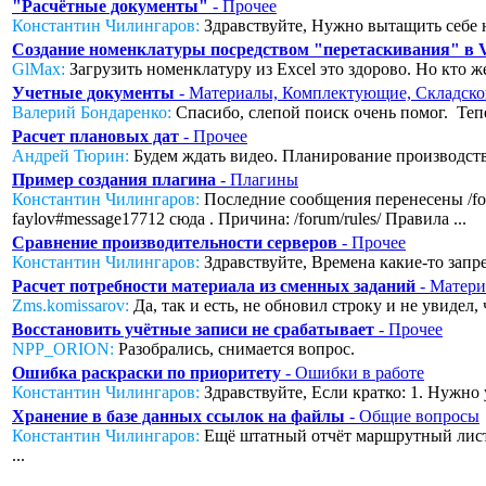
"Расчётные документы"
- Прочее
Константин Чилингаров:
Здравствуйте, Нужно вытащить себе н
Создание номенклатуры посредством "перетаскивания" в
GlMax:
Загрузить номенклатуру из Excel это здорово. Но кто же
Учетные документы
- Материалы, Комплектующие, Складско
Валерий Бондаренко:
Спасибо, слепой поиск очень помог. Тепер
Расчет плановых дат
- Прочее
Андрей Тюрин:
Будем ждать видео. Планирование производства
Пример создания плагина
- Плагины
Константин Чилингаров:
Последние сообщения перенесены /foru
faylov#message17712 сюда . Причина: /forum/rules/ Правила ...
Сравнение производительности серверов
- Прочее
Константин Чилингаров:
Здравствуйте, Времена какие-то запред
Расчет потребности материала из сменных заданий
- Матери
Zms.komissarov:
Да, так и есть, не обновил строку и не увидел
Восстановить учётные записи не срабатывает
- Прочее
NPP_ORION:
Разобрались, снимается вопрос.
Ошибка раскраски по приоритету
- Ошибки в работе
Константин Чилингаров:
Здравствуйте, Если кратко: 1. Нужно 
Хранение в базе данных ссылок на файлы
- Общие вопросы
Константин Чилингаров:
Ещё штатный отчёт маршрутный лист с
...