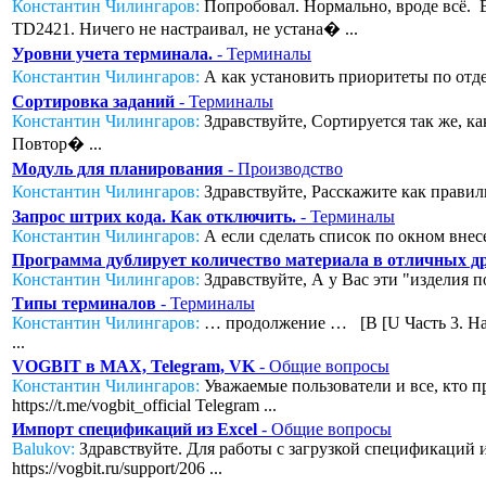
Константин Чилингаров:
Попробовал. Нормально, вроде всё. Во
TD2421. Ничего не настраивал, не устана� ...
Уровни учета терминала.
- Терминалы
Константин Чилингаров:
А как установить приоритеты по отде
Сортировка заданий
- Терминалы
Константин Чилингаров:
Здравствуйте, Сортируется так же, к
Повтор� ...
Модуль для планирования
- Производство
Константин Чилингаров:
Здравствуйте, Расскажите как правил
Запрос штрих кода. Как отключить.
- Терминалы
Константин Чилингаров:
А если сделать список по окном внесе
Программа дублирует количество материала в отличных дру
Константин Чилингаров:
Здравствуйте, А у Вас эти "изделия п
Типы терминалов
- Терминалы
Константин Чилингаров:
… продолжение … [B [U Часть 3. Нас
...
VOGBIT в MAX, Telegram, VK
- Общие вопросы
Константин Чилингаров:
Уважаемые пользователи и все, кто п
https://t.me/vogbit_official Telegram ...
Импорт спецификаций из Excel
- Общие вопросы
Balukov:
Здравствуйте. Для работы с загрузкой спецификаций из
https://vogbit.ru/support/206 ...