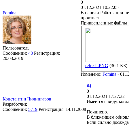
0
01.12.2021 10:22:05
В панели Работы при пе
Fomina
произвел.
Прикрепленные файлы
Пользователь
Сообщений:
48
Регистрация:
20.03.2019
refresh.PNG
(36.1 КБ)
Изменено:
Fomina
-
01.1
#4
0
01.12.2021 17:27:32
Константин Чилингаров
Имеется в виду, когд
Разработчик
Сообщений:
5719
Регистрация:
14.11.2008
Починено.
В ближайшем обновл
Если сильно досажда