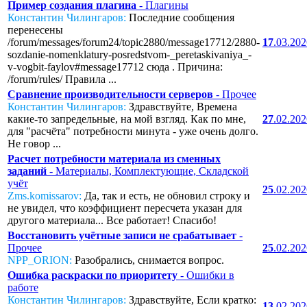
Пример создания плагина
- Плагины
Константин Чилингаров:
Последние сообщения
перенесены
/forum/messages/forum24/topic2880/message17712/2880-
17
.03.20
sozdanie-nomenklatury-posredstvom-_peretaskivaniya_-
v-vogbit-faylov#message17712 сюда . Причина:
/forum/rules/ Правила ...
Сравнение производительности серверов
- Прочее
Константин Чилингаров:
Здравствуйте, Времена
какие-то запредельные, на мой взгляд. Как по мне,
27
.02.20
для "расчёта" потребности минута - уже очень долго.
Не говор ...
Расчет потребности материала из сменных
заданий
- Материалы, Комплектующие, Складской
учёт
25
.02.20
Zms.komissarov:
Да, так и есть, не обновил строку и
не увидел, что коэффициент пересчета указан для
другого материала... Все работает! Спасибо!
Восстановить учётные записи не срабатывает
-
Прочее
25
.02.20
NPP_ORION:
Разобрались, снимается вопрос.
Ошибка раскраски по приоритету
- Ошибки в
работе
Константин Чилингаров:
Здравствуйте, Если кратко:
13
.02.20