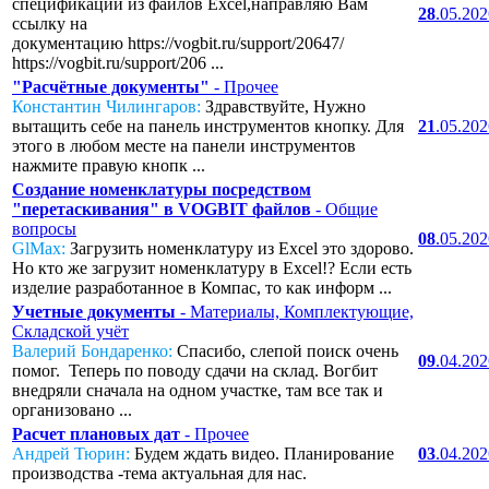
спецификаций из файлов Excel,направляю Вам
28
.05.20
ссылку на
документацию https://vogbit.ru/support/20647/
https://vogbit.ru/support/206 ...
"Расчётные документы"
- Прочее
Константин Чилингаров:
Здравствуйте, Нужно
вытащить себе на панель инструментов кнопку. Для
21
.05.20
этого в любом месте на панели инструментов
нажмите правую кнопк ...
Создание номенклатуры посредством
"перетаскивания" в VOGBIT файлов
- Общие
вопросы
08
.05.20
GlMax:
Загрузить номенклатуру из Excel это здорово.
Но кто же загрузит номенклатуру в Excel!? Если есть
изделие разработанное в Компас, то как информ ...
Учетные документы
- Материалы, Комплектующие,
Складской учёт
Валерий Бондаренко:
Спасибо, слепой поиск очень
09
.04.20
помог. Теперь по поводу сдачи на склад. Вогбит
внедряли сначала на одном участке, там все так и
организовано ...
Расчет плановых дат
- Прочее
Андрей Тюрин:
Будем ждать видео. Планирование
03
.04.20
производства -тема актуальная для нас.