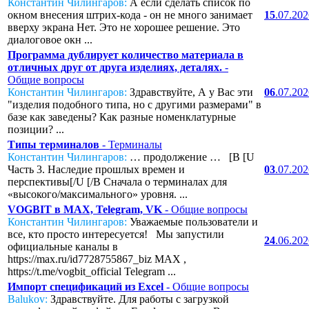
Константин Чилингаров:
А если сделать список по
окном внесения штрих-кода - он не много занимает
15
.07.20
вверху экрана Нет. Это не хорошее решение. Это
диалоговое окн ...
Программа дублирует количество материала в
отличных друг от друга изделиях, деталях.
-
Общие вопросы
Константин Чилингаров:
Здравствуйте, А у Вас эти
06
.07.20
"изделия подобного типа, но с другими размерами" в
базе как заведены? Как разные номенклатурные
позиции? ...
Типы терминалов
- Терминалы
Константин Чилингаров:
… продолжение … [B [U
Часть 3. Наследие прошлых времен и
03
.07.20
перспективы[/U [/B Сначала о терминалах для
«высокого/максимального» уровня. ...
VOGBIT в MAX, Telegram, VK
- Общие вопросы
Константин Чилингаров:
Уважаемые пользователи и
все, кто просто интересуется! Мы запустили
24
.06.20
официальные каналы в
https://max.ru/id7728755867_biz MAX ,
https://t.me/vogbit_official Telegram ...
Импорт спецификаций из Excel
- Общие вопросы
Balukov:
Здравствуйте. Для работы с загрузкой