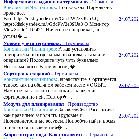
Информация о задании на терминале.
- Терминалы
Константин Чилингаров:
Попробовал. Нормально,
вроде всё.
Вот: https://disk.yandex.ru/i/GdcPW2e39Ua3-Q
24
.07.20
https://disk.yandex.ru/i/GdcPW2e39Ua3-Q Монитор
ViewSonic TD2421. Ничего не настраивал, не
устана� ...
Уровни учета терминала.
- Терминалы
Константин Чилингаров:
А как установить
приоритеты по отдельным позициям заказа или
24
.07.20
операциям? Подождите чуть-чуть буквально.
Несколько дней. В той версии, � ...
Сортировка заданий
- Терминалы
Константин Чилингаров:
Здравствуйте, Сортируется
так же, как на обычном рабочем месте VOGBIT.
23
.07.20
Нажатие на заголовке колонки - включение
сортировки по ней. Повтор� ...
Модуль для планирования
- Производство
Константин Чилингаров:
Здравствуйте, Расскажите
как правильно заполнять Трудовые и
23
.07.20
Производственные ресурсы. Попробую найти время
и подготовить какой-ниб� ...
Запрос штрих кода. Как отключить.
- Терминалы