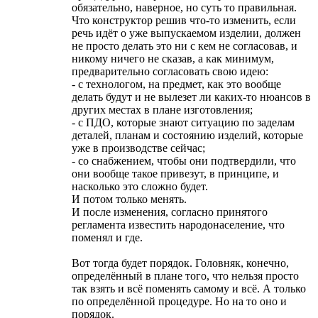
обязательно, наверное, но суть то правильная.
Что конструктор решив что-то изменить, если
речь идёт о уже выпускаемом изделии, должен
не просто делать это ни с кем не согласовав, и
никому ничего не сказав, а как минимум,
предварительно согласовать свою идею:
- с технологом, на предмет, как это вообще
делать будут и не вылезет ли каких-то нюансов в
других местах в плане изготовления;
- с ПДО, которые знают ситуацию по заделам
деталей, планам и состоянию изделий, которые
уже в производстве сейчас;
- со снабжением, чтобы они подтвердили, что
они вообще такое привезут, в принципе, и
насколько это сложно будет.
И потом только менять.
И после изменения, согласно принятого
регламента известить народонаселение, что
поменял и где.
Вот тогда будет порядок. Головняк, конечно,
определённый в плане того, что нельзя просто
так взять и всё поменять самому и всё. А только
по определённой процедуре. Но на то оно и
порядок.