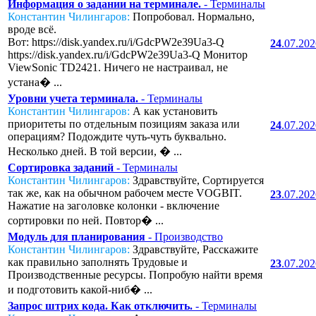
Информация о задании на терминале.
- Терминалы
Константин Чилингаров:
Попробовал. Нормально,
вроде всё.
Вот: https://disk.yandex.ru/i/GdcPW2e39Ua3-Q
24
.07.20
https://disk.yandex.ru/i/GdcPW2e39Ua3-Q Монитор
ViewSonic TD2421. Ничего не настраивал, не
устана� ...
Уровни учета терминала.
- Терминалы
Константин Чилингаров:
А как установить
приоритеты по отдельным позициям заказа или
24
.07.20
операциям? Подождите чуть-чуть буквально.
Несколько дней. В той версии, � ...
Сортировка заданий
- Терминалы
Константин Чилингаров:
Здравствуйте, Сортируется
так же, как на обычном рабочем месте VOGBIT.
23
.07.20
Нажатие на заголовке колонки - включение
сортировки по ней. Повтор� ...
Модуль для планирования
- Производство
Константин Чилингаров:
Здравствуйте, Расскажите
как правильно заполнять Трудовые и
23
.07.20
Производственные ресурсы. Попробую найти время
и подготовить какой-ниб� ...
Запрос штрих кода. Как отключить.
- Терминалы