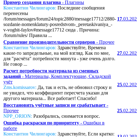
Пример создания плагина
- Плагины
Константин Чилингаров:
Последние сообщения
перенесены
/forum/messages/forum24/topic2880/message17712/2880-
17
.03.20
sozdanie-nomenklatury-posredstvom-_peretaskivaniya_-
v-vogbit-faylov#message17712 сюда . Причина:
/forum/rules/ Правила ...
Сравнение производительности серверов
- Прочее
Константин Чилингаров:
Здравствуйте, Времена
какие-то запредельные, на мой взгляд. Как по мне,
27
.02.20
для "расчёта" потребности минута - уже очень долго.
Не говор ...
Расчет потребности материала из сменных
заданий
- Материалы, Комплектующие, Складской
учёт
25
.02.20
Zms.komissarov:
Да, так и есть, не обновил строку и
не увидел, что коэффициент пересчета указан для
другого материала... Все работает! Спасибо!
Восстановить учётные записи не срабатывает
-
Прочее
25
.02.20
NPP_ORION:
Разобрались, снимается вопрос.
Ошибка раскраски по приоритету
- Ошибки в
работе
Константин Чилингаров:
Здравствуйте, Если кратко:
13
.02.20