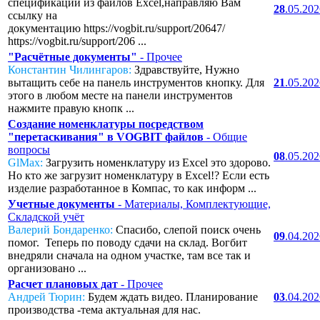
спецификаций из файлов Excel,направляю Вам
28
.05.20
ссылку на
документацию https://vogbit.ru/support/20647/
https://vogbit.ru/support/206 ...
"Расчётные документы"
- Прочее
Константин Чилингаров:
Здравствуйте, Нужно
вытащить себе на панель инструментов кнопку. Для
21
.05.20
этого в любом месте на панели инструментов
нажмите правую кнопк ...
Создание номенклатуры посредством
"перетаскивания" в VOGBIT файлов
- Общие
вопросы
08
.05.20
GlMax:
Загрузить номенклатуру из Excel это здорово.
Но кто же загрузит номенклатуру в Excel!? Если есть
изделие разработанное в Компас, то как информ ...
Учетные документы
- Материалы, Комплектующие,
Складской учёт
Валерий Бондаренко:
Спасибо, слепой поиск очень
09
.04.20
помог. Теперь по поводу сдачи на склад. Вогбит
внедряли сначала на одном участке, там все так и
организовано ...
Расчет плановых дат
- Прочее
Андрей Тюрин:
Будем ждать видео. Планирование
03
.04.20
производства -тема актуальная для нас.