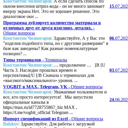
Константин Чилингаров:
А если сделать список по
окном внесения штрих-кода - он не много занимает
15
.07.20
вверху экрана Нет. Это не хорошее решение. Это
диалоговое окн ...
Программа дублирует количество материала в
отличных друг от друга изделиях, деталях.
-
Общие вопросы
Константин Чилингаров:
Здравствуйте, А у Вас эти
06
.07.20
"изделия подобного типа, но с другими размерами" в
базе как заведены? Как разные номенклатурные
позиции? ...
Типы терминалов
- Терминалы
Константин Чилингаров:
… продолжение … [B [U
Часть 3. Наследие прошлых времен и
03
.07.20
перспективы[/U [/B Сначала о терминалах для
«высокого/максимального» уровня. ...
VOGBIT в MAX, Telegram, VK
- Общие вопросы
Константин Чилингаров:
Уважаемые пользователи и
все, кто просто интересуется! Мы запустили
24
.06.20
официальные каналы в
https://max.ru/id7728755867_biz MAX ,
https://t.me/vogbit_official Telegram ...
Импорт спецификаций из Excel
- Общие вопросы
Balukov:
Здравствуйте. Для работы с загрузкой