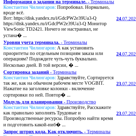
Информация о задании на терминале.
- Терминалы
Константин Чилингаров:
Попробовал. Нормально,
вроде всё.
Вот: https://disk.yandex.ru/i/GdcPW2e39Ua3-Q
24
.07.20
https://disk.yandex.ru/i/GdcPW2e39Ua3-Q Монитор
ViewSonic TD2421. Ничего не настраивал, не
устана� ...
Уровни учета терминала.
- Терминалы
Константин Чилингаров:
А как установить
приоритеты по отдельным позициям заказа или
24
.07.20
операциям? Подождите чуть-чуть буквально.
Несколько дней. В той версии, � ...
Сортировка заданий
- Терминалы
Константин Чилингаров:
Здравствуйте, Сортируется
так же, как на обычном рабочем месте VOGBIT.
23
.07.20
Нажатие на заголовке колонки - включение
сортировки по ней. Повтор� ...
Модуль для планирования
- Производство
Константин Чилингаров:
Здравствуйте, Расскажите
как правильно заполнять Трудовые и
23
.07.20
Производственные ресурсы. Попробую найти время
и подготовить какой-ниб� ...
Запрос штрих кода. Как отключить.
- Терминалы