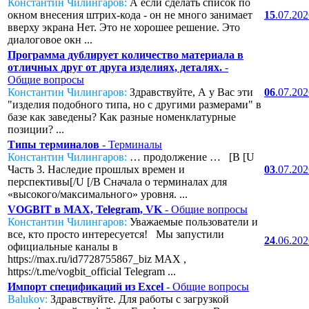
Константин Чилингаров:
А если сделать список по
окном внесения штрих-кода - он не много занимает
15
.07.20
вверху экрана Нет. Это не хорошее решение. Это
диалоговое окн ...
Программа дублирует количество материала в
отличных друг от друга изделиях, деталях.
-
Общие вопросы
Константин Чилингаров:
Здравствуйте, А у Вас эти
06
.07.20
"изделия подобного типа, но с другими размерами" в
базе как заведены? Как разные номенклатурные
позиции? ...
Типы терминалов
- Терминалы
Константин Чилингаров:
… продолжение … [B [U
Часть 3. Наследие прошлых времен и
03
.07.20
перспективы[/U [/B Сначала о терминалах для
«высокого/максимального» уровня. ...
VOGBIT в MAX, Telegram, VK
- Общие вопросы
Константин Чилингаров:
Уважаемые пользователи и
все, кто просто интересуется! Мы запустили
24
.06.20
официальные каналы в
https://max.ru/id7728755867_biz MAX ,
https://t.me/vogbit_official Telegram ...
Импорт спецификаций из Excel
- Общие вопросы
Balukov:
Здравствуйте. Для работы с загрузкой