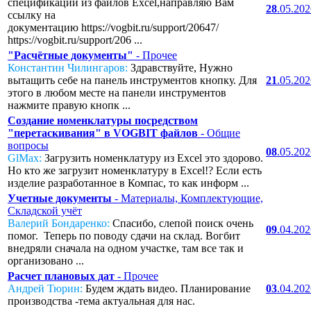
спецификаций из файлов Excel,направляю Вам
28
.05.20
ссылку на
документацию https://vogbit.ru/support/20647/
https://vogbit.ru/support/206 ...
"Расчётные документы"
- Прочее
Константин Чилингаров:
Здравствуйте, Нужно
вытащить себе на панель инструментов кнопку. Для
21
.05.20
этого в любом месте на панели инструментов
нажмите правую кнопк ...
Создание номенклатуры посредством
"перетаскивания" в VOGBIT файлов
- Общие
вопросы
08
.05.20
GlMax:
Загрузить номенклатуру из Excel это здорово.
Но кто же загрузит номенклатуру в Excel!? Если есть
изделие разработанное в Компас, то как информ ...
Учетные документы
- Материалы, Комплектующие,
Складской учёт
Валерий Бондаренко:
Спасибо, слепой поиск очень
09
.04.20
помог. Теперь по поводу сдачи на склад. Вогбит
внедряли сначала на одном участке, там все так и
организовано ...
Расчет плановых дат
- Прочее
Андрей Тюрин:
Будем ждать видео. Планирование
03
.04.20
производства -тема актуальная для нас.