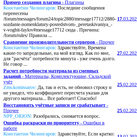
Пример создания плагина
- Плагины
Константин Чилингаров:
Последние сообщения
перенесены
/forum/messages/forum24/topic2880/message17712/2880-
17
.03.20
sozdanie-nomenklatury-posredstvom-_peretaskivaniya_-
v-vogbit-faylov#message17712 сюда . Причина:
/forum/rules/ Правила ...
Сравнение производительности серверов
- Прочее
Константин Чилингаров:
Здравствуйте, Времена
какие-то запредельные, на мой взгляд. Как по мне,
27
.02.20
для "расчёта" потребности минута - уже очень долго.
Не говор ...
Расчет потребности материала из сменных
заданий
- Материалы, Комплектующие, Складской
учёт
25
.02.20
Zms.komissarov:
Да, так и есть, не обновил строку и
не увидел, что коэффициент пересчета указан для
другого материала... Все работает! Спасибо!
Восстановить учётные записи не срабатывает
-
Прочее
25
.02.20
NPP_ORION:
Разобрались, снимается вопрос.
Ошибка раскраски по приоритету
- Ошибки в
работе
Константин Чилингаров:
Здравствуйте, Если кратко:
13
.02.20