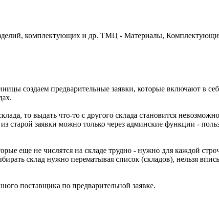
 изделий, комплектующих и др. ТМЦ - Материалы, Комплектующие
диницы создаем предварительные заявки, которые включают в се
дах.
склада, то выдать что-то с другого склада становится невозможн
и из старой заявки можно только через админские функции - поль
рые еще не числятся на складе трудно - нужно для каждой строч
 Выбирать склад нужно перематывая список (складов), нельзя вп
нного поставщика по предварительной заявке.