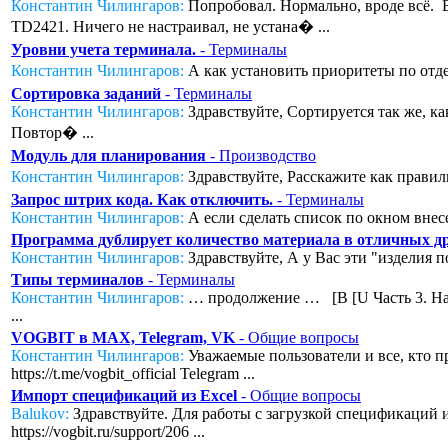
Константин Чилингаров:
Попробовал. Нормально, вроде всё. Во
TD2421. Ничего не настраивал, не устана� ...
Уровни учета терминала.
- Терминалы
Константин Чилингаров:
А как установить приоритеты по отде
Сортировка заданий
- Терминалы
Константин Чилингаров:
Здравствуйте, Сортируется так же, к
Повтор� ...
Модуль для планирования
- Производство
Константин Чилингаров:
Здравствуйте, Расскажите как правил
Запрос штрих кода. Как отключить.
- Терминалы
Константин Чилингаров:
А если сделать список по окном внесе
Программа дублирует количество материала в отличных дру
Константин Чилингаров:
Здравствуйте, А у Вас эти "изделия п
Типы терминалов
- Терминалы
Константин Чилингаров:
… продолжение … [B [U Часть 3. Нас
...
VOGBIT в MAX, Telegram, VK
- Общие вопросы
Константин Чилингаров:
Уважаемые пользователи и все, кто п
https://t.me/vogbit_official Telegram ...
Импорт спецификаций из Excel
- Общие вопросы
Balukov:
Здравствуйте. Для работы с загрузкой спецификаций из
https://vogbit.ru/support/206 ...