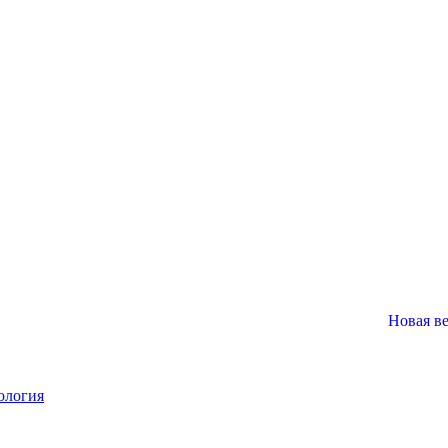
Новая версия VOG
ология