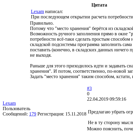
Цитата
Lexam
написал:
При последующем открытии расчета потребности
Правильно.
Потому что "место хранения" берётся из складской 
Возможность ручного заполнения прямо в окне "р
потребности всё-таки сделать простым способом н
складской подсистемы программа заполнить сама 
поставить (конечно, в складских данных ничего п
не выходя.
Раньше для этого приходилось идти и задавать сн
хранения". И потом, соответственно, по-новой за
Задать "место хранения" таким способом, кстати, 
#3
0
22.04.2019 09:59:16
Lexam
Пользователь
Предлагаю убрать ог
Сообщений:
179
Регистрация:
15.11.2018
Не в ту сторону мысль
Можно пояснить, поче