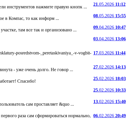
21
.05.2026
11:12
ели инструментов нажмите правую кнопк ...
08
.05.2026
15:55
е в Компас, то как информ ...
09
.04.2026
10:47
частке, там все так и организовано ...
03
.04.2026
13:06
atury-posredstvom-_peretaskivaniya_-v-vogbit-
17
.03.2026
11:44
27
.02.2026
14:13
нута - уже очень долго. Не говор ...
25
.02.2026
18:03
 работает! Спасибо!
25
.02.2026
10:33
13
.02.2026
15:40
ользователь сам проставляет &quo ...
 первого раза сам сформироваться нормально,
06
.02.2026
20:49