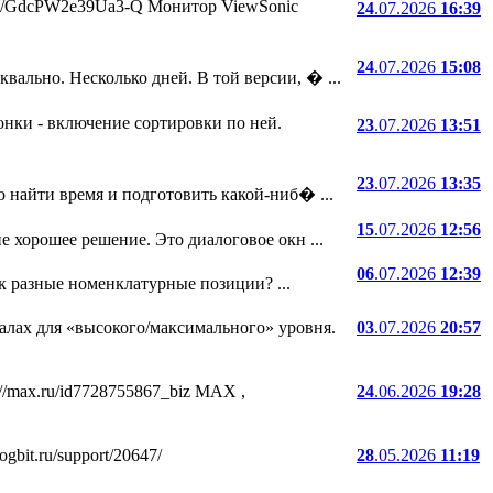
.ru/i/GdcPW2e39Ua3-Q Монитор ViewSonic
24
.07.2026
16:39
24
.07.2026
15:08
ально. Несколько дней. В той версии, � ...
онки - включение сортировки по ней.
23
.07.2026
13:51
23
.07.2026
13:35
 найти время и подготовить какой-ниб� ...
15
.07.2026
12:56
е хорошее решение. Это диалоговое окн ...
06
.07.2026
12:39
ак разные номенклатурные позиции? ...
лах для «высокого/максимального» уровня.
03
.07.2026
20:57
//max.ru/id7728755867_biz MAX ,
24
.06.2026
19:28
bit.ru/support/20647/
28
.05.2026
11:19