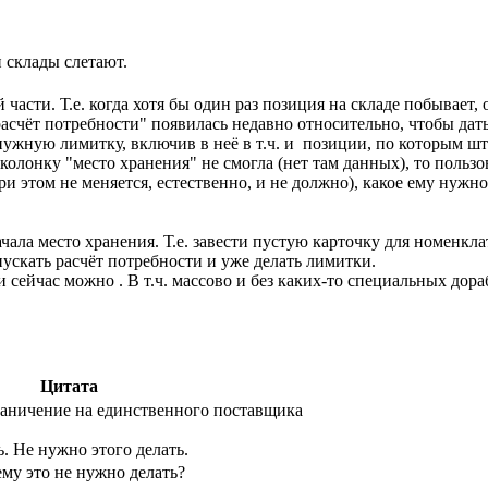
 склады слетают.
части. Т.е. когда хотя бы один раз позиция на складе побывает, 
асчёт потребности" появилась недавно относительно, чтобы дать
ужную лимитку, включив в неё в т.ч. и позиции, по которым шт
колонку "место хранения" не смогла (нет там данных), то польз
ри этом не меняется, естественно, и не должно), какое ему нужн
ачала место хранения. Т.е. завести пустую карточку для номенкл
пускать расчёт потребности и уже делать лимитки.
и сейчас можно . В т.ч. массово и без каких-то специальных дора
Цитата
раничение на единственного поставщика
. Не нужно этого делать.
му это не нужно делать?