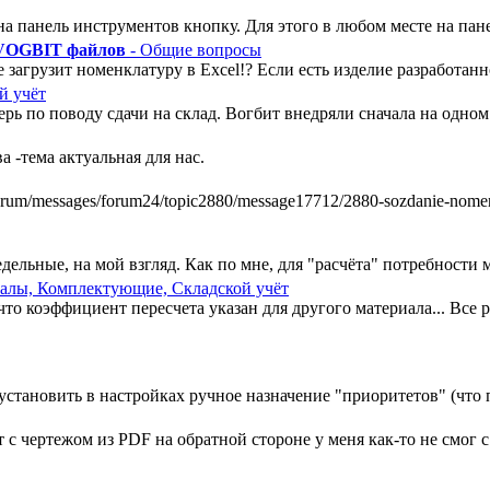
а панель инструментов кнопку. Для этого в любом месте на пан
 VOGBIT файлов
- Общие вопросы
 загрузит номенклатуру в Excel!? Если есть изделие разработанно
й учёт
ь по поводу сдачи на склад. Вогбит внедряли сначала на одном у
 -тема актуальная для нас.
m/messages/forum24/topic2880/message17712/2880-sozdanie-nomenkl
ельные, на мой взгляд. Как по мне, для "расчёта" потребности ми
алы, Комплектующие, Складской учёт
, что коэффициент пересчета указан для другого материала... Все
установить в настройках ручное назначение "приоритетов" (что п
 чертежом из PDF на обратной стороне у меня как-то не смог с