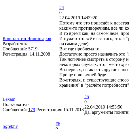
#4
0
22.04.2019 14:09:20
Потому что это приведёт к перетр
каким-то противоречиям, всё ли кор
В то время как, на самом деле, пр
Константин Чилингаров
И нужно это всё из-за того, что в
Разработчик
на самом деле).
Сообщений:
5719
Вот где проблема то.
Регистрация:
14.11.2008
Достаточно просто назначить это "
Так логичнее смотреть в сторону н
некоторых случаях, это "место хра
Во-первых, и так есть другие спо
Проще и логичней будет.
Во-вторых, и существующие способ
хранения" в "расчёте потребности
#5
Lexam
0
Пользователь
22.04.2019 14:53:50
Сообщений:
179
Регистрация:
15.11.2018
Да, аргументы понятны
#6
Sgrekhv
0