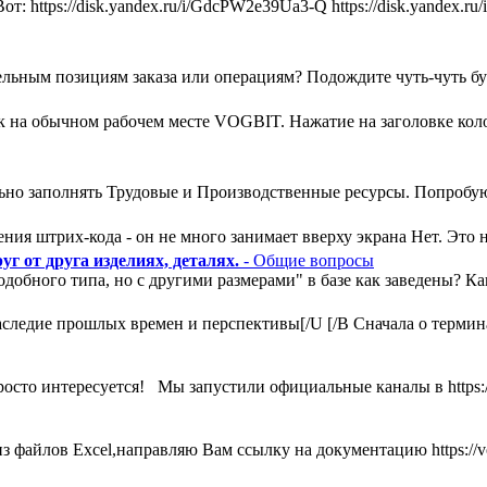
т: https://disk.yandex.ru/i/GdcPW2e39Ua3-Q https://disk.yandex
льным позициям заказа или операциям? Подождите чуть-чуть букв
ак на обычном рабочем месте VOGBIT. Нажатие на заголовке кол
ьно заполнять Трудовые и Производственные ресурсы. Попробую
ния штрих-кода - он не много занимает вверху экрана Нет. Это н
г от друга изделиях, деталях.
- Общие вопросы
одобного типа, но с другими размерами" в базе как заведены? К
ледие прошлых времен и перспективы[/U [/B Сначала о термина
росто интересуется! Мы запустили официальные каналы в https:
 файлов Excel,направляю Вам ссылку на документацию https://vog