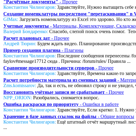
"Расчётные документы"
- Прочее
Константин Чилингаров:
Здравствуйте, Нужно вытащить себе н
Создание номенклатуры посредством "перетаскивания" в
GlMax:
Загрузить номенклатуру из Excel это здорово. Но кто же
Учетные документы
- Материалы, Комплектующие, Складско
Валерий Бондаренко:
Спасибо, слепой поиск очень помог. Тепер
Расчет плановых дат
- Прочее
Андрей Тюрин:
Будем ждать видео. Планирование производства
Пример создания плагина
- Плагины
Константин Чилингаров:
Последние сообщения перенесены /foru
faylov#message17712 сюда . Причина: /forum/rules/ Правила ...
Сравнение производительности серверов
- Прочее
Константин Чилингаров:
Здравствуйте, Времена какие-то запред
Расчет потребности материала из сменных заданий
- Матери
Zms.komissarov:
Да, так и есть, не обновил строку и не увидел
Восстановить учётные записи не срабатывает
- Прочее
NPP_ORION:
Разобрались, снимается вопрос.
Ошибка раскраски по приоритету
- Ошибки в работе
Константин Чилингаров:
Здравствуйте, Если кратко: 1. Нужно 
Хранение в базе данных ссылок на файлы
- Общие вопросы
Константин Чилингаров:
Ещё штатный отчёт маршрутный лист с
...