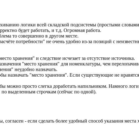
яхиванию логики всей складской подсистемы (простыми словами).
ректно будет работать, и т.д. Огромная работа.
облема то совершенно в другом месте.
 "расчёте потребности" не очень удобно из-за позиций с неизвес
место хранения" и следствие исчезает за отсутствие источника.
азначения "место хранения" для номенклатуры, чем перелопачива
нения" неудобно назначать.
собы назначать "место хранения". Если существующие не нравятс
ы можно просто слегка доработать напильником. Намного логич
" по выделенным строчкам (сейчас по одной).
, согласен - если сделать более удобный способ указания места 