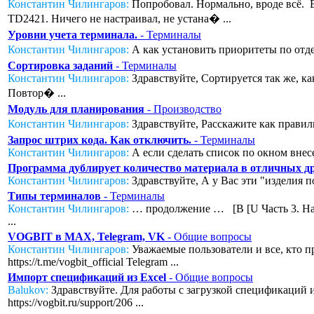
Константин Чилингаров:
Попробовал. Нормально, вроде всё. Во
TD2421. Ничего не настраивал, не устана� ...
Уровни учета терминала.
- Терминалы
Константин Чилингаров:
А как установить приоритеты по отде
Сортировка заданий
- Терминалы
Константин Чилингаров:
Здравствуйте, Сортируется так же, к
Повтор� ...
Модуль для планирования
- Производство
Константин Чилингаров:
Здравствуйте, Расскажите как правил
Запрос штрих кода. Как отключить.
- Терминалы
Константин Чилингаров:
А если сделать список по окном внесе
Программа дублирует количество материала в отличных дру
Константин Чилингаров:
Здравствуйте, А у Вас эти "изделия п
Типы терминалов
- Терминалы
Константин Чилингаров:
… продолжение … [B [U Часть 3. Нас
...
VOGBIT в MAX, Telegram, VK
- Общие вопросы
Константин Чилингаров:
Уважаемые пользователи и все, кто п
https://t.me/vogbit_official Telegram ...
Импорт спецификаций из Excel
- Общие вопросы
Balukov:
Здравствуйте. Для работы с загрузкой спецификаций из
https://vogbit.ru/support/206 ...