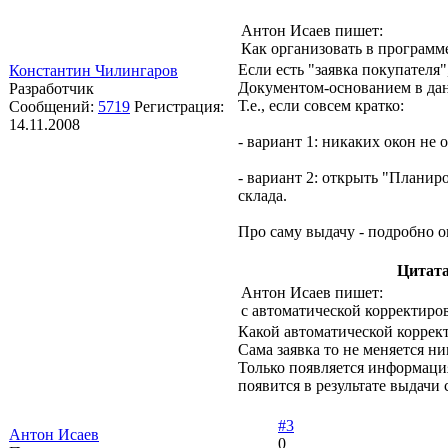
Антон Исаев пишет:
Как организовать в программ
Если есть "заявка покупател
Константин Чилингаров
Документом-основанием в данн
Разработчик
Т.е., если совсем кратко:
Сообщений:
5719
Регистрация:
14.11.2008
- вариант 1: никаких окон не 
- вариант 2: открыть "Планиро
склада.
Про саму выдачу - подробно 
Цитат
Антон Исаев пишет:
с автоматической корректиро
Какой автоматической коррек
Сама заявка то не меняется ни
Только появляется информация,
появится в результате выдачи 
#3
Антон Исаев
0