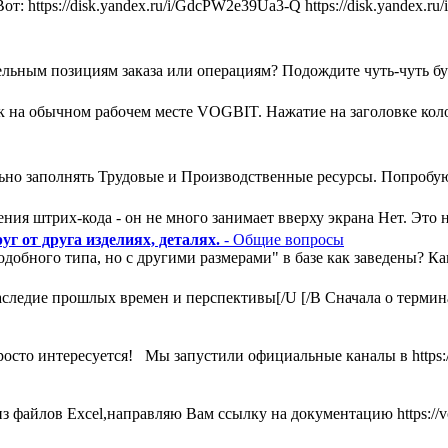
т: https://disk.yandex.ru/i/GdcPW2e39Ua3-Q https://disk.yandex
льным позициям заказа или операциям? Подождите чуть-чуть букв
ак на обычном рабочем месте VOGBIT. Нажатие на заголовке кол
ьно заполнять Трудовые и Производственные ресурсы. Попробую
ния штрих-кода - он не много занимает вверху экрана Нет. Это н
г от друга изделиях, деталях.
- Общие вопросы
одобного типа, но с другими размерами" в базе как заведены? К
ледие прошлых времен и перспективы[/U [/B Сначала о термина
росто интересуется! Мы запустили официальные каналы в https:
 файлов Excel,направляю Вам ссылку на документацию https://vog