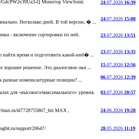
.ru/i/GdcPW2e39Ua3-Q Монитор ViewSonic
24
.07.2026
16:39
24
.07.2026
15:08
ально. Несколько дней. В той версии, � ...
онки - включение сортировки по ней.
23
.07.2026
13:51
23
.07.2026
13:35
 найти время и подготовить какой-ниб� ...
15
.07.2026
12:56
е хорошее решение. Это диалоговое окн ...
06
.07.2026
12:39
ак разные номенклатурные позиции? ...
лах для «высокого/максимального» уровня.
03
.07.2026
20:57
//max.ru/id7728755867_biz MAX ,
24
.06.2026
19:28
bit.ru/support/20647/
28
.05.2026
11:19