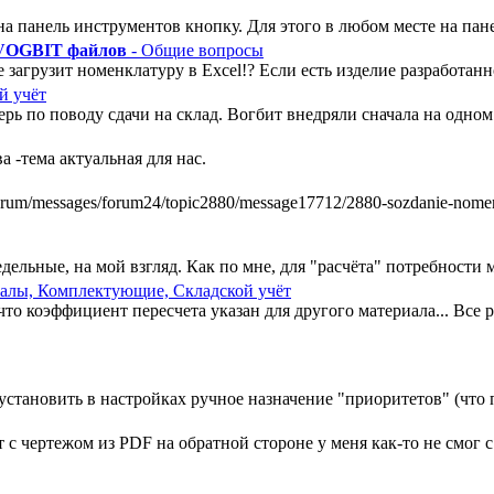
а панель инструментов кнопку. Для этого в любом месте на пан
 VOGBIT файлов
- Общие вопросы
 загрузит номенклатуру в Excel!? Если есть изделие разработанно
й учёт
ь по поводу сдачи на склад. Вогбит внедряли сначала на одном у
 -тема актуальная для нас.
m/messages/forum24/topic2880/message17712/2880-sozdanie-nomenkl
ельные, на мой взгляд. Как по мне, для "расчёта" потребности ми
алы, Комплектующие, Складской учёт
, что коэффициент пересчета указан для другого материала... Все
установить в настройках ручное назначение "приоритетов" (что п
 чертежом из PDF на обратной стороне у меня как-то не смог с