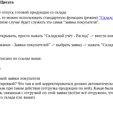
Цитата
е отпуск готовой продукции со склада
я", то можно использовать стандартную функцию (режим)
"Складс
ом случае будет служить эта самая "заявка покупателя".
открывать, просто нажать "Складской учёт - Расход" -> ввести но
вание - Заявки покупателей" -> выбрать заявку -> нажать "Склад
описано по ссылке выше.
а
вкой заявки покупателя
тировкой? Что там в ней корректироваться должно автоматическ
как при таком действие (отгрузка продукции по ней). Какая была,
 связанная с отгрузкой по этой заявке (всё/не всё отгружено, чт
со склада (см. выше).