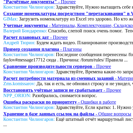
"Расчётные документы"
- Прочее
Константин Чилингаров:
Здравствуйте, Нужно вытащить себе н
Создание номенклатуры посредством "перетаскивания" в
GlMax:
Загрузить номенклатуру из Excel это здорово. Но кто же
Учетные документы
- Материалы, Комплектующие, Складско
Валерий Бондаренко:
Спасибо, слепой поиск очень помог. Тепер
Расчет плановых дат
- Прочее
Андрей Тюрин:
Будем ждать видео. Планирование производства
Пример создания плагина
- Плагины
Константин Чилингаров:
Последние сообщения перенесены /foru
faylov#message17712 сюда . Причина: /forum/rules/ Правила ...
Сравнение производительности серверов
- Прочее
Константин Чилингаров:
Здравствуйте, Времена какие-то запред
Расчет потребности материала из сменных заданий
- Матери
Zms.komissarov:
Да, так и есть, не обновил строку и не увидел
Восстановить учётные записи не срабатывает
- Прочее
NPP_ORION:
Разобрались, снимается вопрос.
Ошибка раскраски по приоритету
- Ошибки в работе
Константин Чилингаров:
Здравствуйте, Если кратко: 1. Нужно 
Хранение в базе данных ссылок на файлы
- Общие вопросы
Константин Чилингаров:
Ещё штатный отчёт маршрутный лист с
...