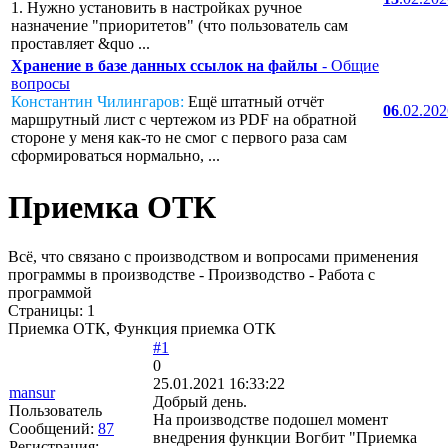
1. Нужно установить в настройках ручное
назначение "приоритетов" (что пользователь сам
проставляет &quo ...
Хранение в базе данных ссылок на файлы
- Общие
вопросы
Константин Чилингаров:
Ещё штатный отчёт
06
.02.20
маршрутный лист с чертежом из PDF на обратной
стороне у меня как-то не смог с первого раза сам
сформироваться нормально, ...
Приемка ОТК
Всё, что связано с производством и вопросами применения
программы в производстве - Производство - Работа с
программой
Страницы:
1
Приемка ОТК, Функция приемка ОТК
#1
0
25.01.2021 16:33:22
mansur
Добрый день.
Пользователь
На производстве подошел момент
Сообщений:
87
внедрения функции Вогбит "Приемка
Регистрация: