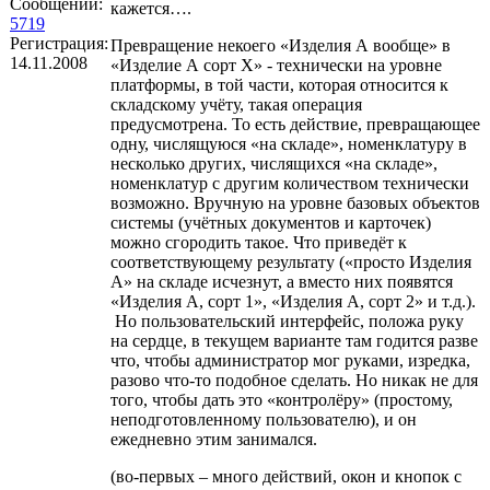
Сообщений:
кажется….
5719
Регистрация:
Превращение некоего «Изделия А вообще» в
14.11.2008
«Изделие А сорт Х» - технически на уровне
платформы, в той части, которая относится к
складскому учёту, такая операция
предусмотрена. То есть действие, превращающее
одну, числящуюся «на складе», номенклатуру в
несколько других, числящихся «на складе»,
номенклатур с другим количеством технически
возможно. Вручную на уровне базовых объектов
системы (учётных документов и карточек)
можно сгородить такое. Что приведёт к
соответствующему результату («просто Изделия
А» на складе исчезнут, а вместо них появятся
«Изделия А, сорт 1», «Изделия А, сорт 2» и т.д.).
Но пользовательский интерфейс, положа руку
на сердце, в текущем варианте там годится разве
что, чтобы администратор мог руками, изредка,
разово что-то подобное сделать. Но никак не для
того, чтобы дать это «контролёру» (простому,
неподготовленному пользователю), и он
ежедневно этим занимался.
(во-первых – много действий, окон и кнопок с