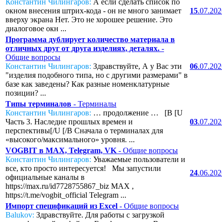
Константин Чилингаров:
А если сделать список по
окном внесения штрих-кода - он не много занимает
15
.07.20
вверху экрана Нет. Это не хорошее решение. Это
диалоговое окн ...
Программа дублирует количество материала в
отличных друг от друга изделиях, деталях.
-
Общие вопросы
Константин Чилингаров:
Здравствуйте, А у Вас эти
06
.07.20
"изделия подобного типа, но с другими размерами" в
базе как заведены? Как разные номенклатурные
позиции? ...
Типы терминалов
- Терминалы
Константин Чилингаров:
… продолжение … [B [U
Часть 3. Наследие прошлых времен и
03
.07.20
перспективы[/U [/B Сначала о терминалах для
«высокого/максимального» уровня. ...
VOGBIT в MAX, Telegram, VK
- Общие вопросы
Константин Чилингаров:
Уважаемые пользователи и
все, кто просто интересуется! Мы запустили
24
.06.20
официальные каналы в
https://max.ru/id7728755867_biz MAX ,
https://t.me/vogbit_official Telegram ...
Импорт спецификаций из Excel
- Общие вопросы
Balukov:
Здравствуйте. Для работы с загрузкой