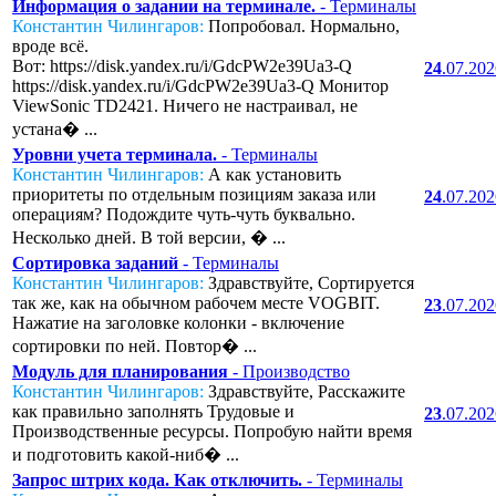
Информация о задании на терминале.
- Терминалы
Константин Чилингаров:
Попробовал. Нормально,
вроде всё.
Вот: https://disk.yandex.ru/i/GdcPW2e39Ua3-Q
24
.07.20
https://disk.yandex.ru/i/GdcPW2e39Ua3-Q Монитор
ViewSonic TD2421. Ничего не настраивал, не
устана� ...
Уровни учета терминала.
- Терминалы
Константин Чилингаров:
А как установить
приоритеты по отдельным позициям заказа или
24
.07.20
операциям? Подождите чуть-чуть буквально.
Несколько дней. В той версии, � ...
Сортировка заданий
- Терминалы
Константин Чилингаров:
Здравствуйте, Сортируется
так же, как на обычном рабочем месте VOGBIT.
23
.07.20
Нажатие на заголовке колонки - включение
сортировки по ней. Повтор� ...
Модуль для планирования
- Производство
Константин Чилингаров:
Здравствуйте, Расскажите
как правильно заполнять Трудовые и
23
.07.20
Производственные ресурсы. Попробую найти время
и подготовить какой-ниб� ...
Запрос штрих кода. Как отключить.
- Терминалы