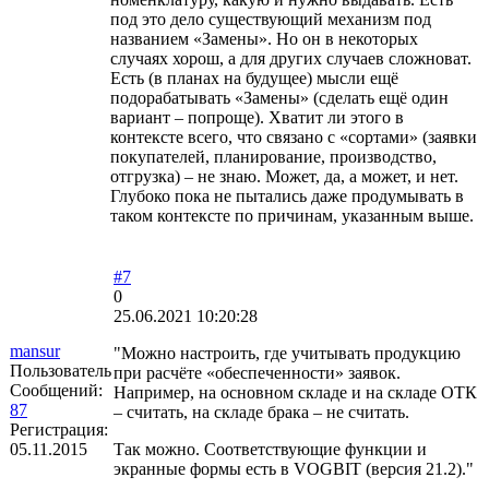
под это дело существующий механизм под
названием «Замены». Но он в некоторых
случаях хорош, а для других случаев сложноват.
Есть (в планах на будущее) мысли ещё
подорабатывать «Замены» (сделать ещё один
вариант – попроще). Хватит ли этого в
контексте всего, что связано с «сортами» (заявки
покупателей, планирование, производство,
отгрузка) – не знаю. Может, да, а может, и нет.
Глубоко пока не пытались даже продумывать в
таком контексте по причинам, указанным выше.
#7
0
25.06.2021 10:20:28
mansur
"Можно настроить, где учитывать продукцию
Пользователь
при расчёте «обеспеченности» заявок.
Сообщений:
Например, на основном складе и на складе ОТК
87
– считать, на складе брака – не считать.
Регистрация:
05.11.2015
Так можно. Соответствующие функции и
экранные формы есть в VOGBIT (версия 21.2)."