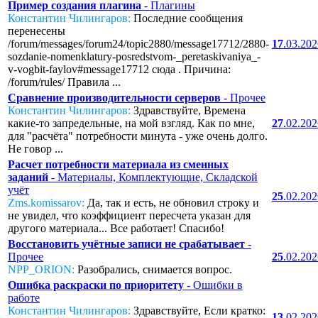
Пример создания плагина
- Плагины
Константин Чилингаров:
Последние сообщения
перенесены
/forum/messages/forum24/topic2880/message17712/2880-
17
.03.20
sozdanie-nomenklatury-posredstvom-_peretaskivaniya_-
v-vogbit-faylov#message17712 сюда . Причина:
/forum/rules/ Правила ...
Сравнение производительности серверов
- Прочее
Константин Чилингаров:
Здравствуйте, Времена
какие-то запредельные, на мой взгляд. Как по мне,
27
.02.20
для "расчёта" потребности минута - уже очень долго.
Не говор ...
Расчет потребности материала из сменных
заданий
- Материалы, Комплектующие, Складской
учёт
25
.02.20
Zms.komissarov:
Да, так и есть, не обновил строку и
не увидел, что коэффициент пересчета указан для
другого материала... Все работает! Спасибо!
Восстановить учётные записи не срабатывает
-
Прочее
25
.02.20
NPP_ORION:
Разобрались, снимается вопрос.
Ошибка раскраски по приоритету
- Ошибки в
работе
Константин Чилингаров:
Здравствуйте, Если кратко:
13
.02.20