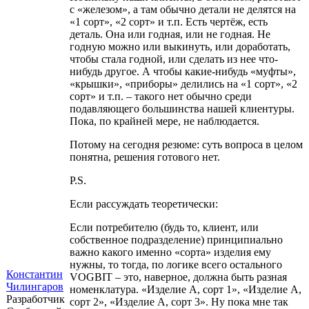
с «железом», а там обычно детали не делятся на
«1 сорт», «2 сорт» и т.п. Есть чертёж, есть
деталь. Она или годная, или не годная. Не
годную можно или выкинуть, или доработать,
чтобы стала годной, или сделать из нее что-
нибудь другое. А чтобы какие-нибудь «муфты»,
«крышки», «приборы» делились на «1 сорт», «2
сорт» и т.п. – такого нет обычно среди
подавляющего большинства нашей клиентуры.
Пока, по крайней мере, не наблюдается.
Потому на сегодня резюме: суть вопроса в целом
понятна, решения готового нет.
P.S.
Если рассуждать теоретически:
Если потребителю (будь то, клиент, или
собственное подразделение) принципиально
важно какого именно «сорта» изделия ему
нужны, то тогда, по логике всего остального
Константин
VOGBIT – это, наверное, должна быть разная
Чилингаров
номенклатура. «Изделие А, сорт 1», «Изделие А,
Разработчик
сорт 2», «Изделие А, сорт 3». Ну пока мне так