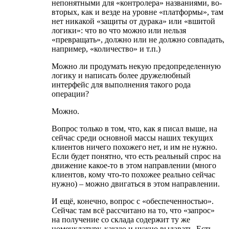
непонятными для «контролера» названиями, во-
вторых, как и везде на уровне «платформы», там
нет никакой «защиты от дурака» или «вшитой
логики»: что во что можно или нельзя
«превращать», должно или не должно совпадать,
например, «количество» и т.п.)
Можно ли продумать некую предопределенную
логику и написать более дружелюбный
интерфейс для выполнения такого рода
операции?
Можно.
Вопрос только в том, что, как я писал выше, на
сейчас среди основной массы наших текущих
клиентов ничего похожего нет, и им не нужно.
Если будет понятно, что есть реальный спрос на
движение какое-то в этом направлении (много
клиентов, кому что-то похожее реально сейчас
нужно) – можно двигаться в этом направлении.
И ещё, конечно, вопрос с «обеспеченностью».
Сейчас там всё рассчитано на то, что «запрос»
на получение со склада содержит ту же
номенклатуру, какую и нужно выдавать. Есть