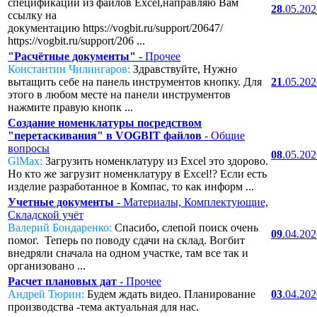
спецификаций из файлов Excel,направляю Вам
28
.05.20
ссылку на
документацию https://vogbit.ru/support/20647/
https://vogbit.ru/support/206 ...
"Расчётные документы"
- Прочее
Константин Чилингаров:
Здравствуйте, Нужно
вытащить себе на панель инструментов кнопку. Для
21
.05.20
этого в любом месте на панели инструментов
нажмите правую кнопк ...
Создание номенклатуры посредством
"перетаскивания" в VOGBIT файлов
- Общие
вопросы
08
.05.20
GlMax:
Загрузить номенклатуру из Excel это здорово.
Но кто же загрузит номенклатуру в Excel!? Если есть
изделие разработанное в Компас, то как информ ...
Учетные документы
- Материалы, Комплектующие,
Складской учёт
Валерий Бондаренко:
Спасибо, слепой поиск очень
09
.04.20
помог. Теперь по поводу сдачи на склад. Вогбит
внедряли сначала на одном участке, там все так и
организовано ...
Расчет плановых дат
- Прочее
Андрей Тюрин:
Будем ждать видео. Планирование
03
.04.20
производства -тема актуальная для нас.