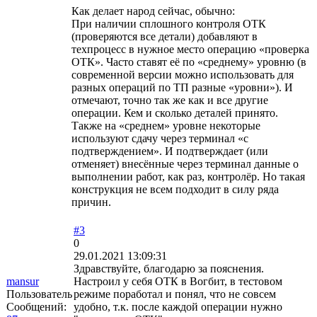
Как делает народ сейчас, обычно:
При наличии сплошного контроля ОТК
(проверяются все детали) добавляют в
техпроцесс в нужное место операцию «проверка
ОТК». Часто ставят её по «среднему» уровню (в
современной версии можно использовать для
разных операций по ТП разные «уровни»). И
отмечают, точно так же как и все другие
операции. Кем и сколько деталей принято.
Также на «среднем» уровне некоторые
используют сдачу через терминал «с
подтверждением». И подтверждает (или
отменяет) внесённые через терминал данные о
выполнении работ, как раз, контролёр. Но такая
конструкция не всем подходит в силу ряда
причин.
#3
0
29.01.2021 13:09:31
Здравствуйте, благодарю за пояснения.
mansur
Настроил у себя ОТК в Вогбит, в тестовом
Пользователь
режиме поработал и понял, что не совсем
Сообщений:
удобно, т.к. после каждой операции нужно