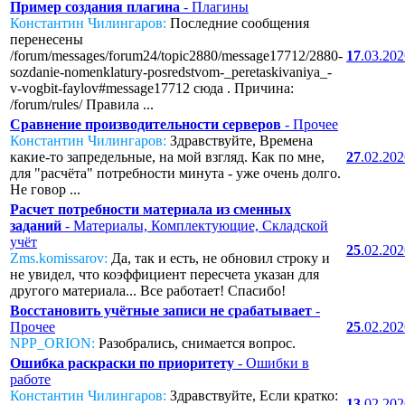
Пример создания плагина
- Плагины
Константин Чилингаров:
Последние сообщения
перенесены
/forum/messages/forum24/topic2880/message17712/2880-
17
.03.20
sozdanie-nomenklatury-posredstvom-_peretaskivaniya_-
v-vogbit-faylov#message17712 сюда . Причина:
/forum/rules/ Правила ...
Сравнение производительности серверов
- Прочее
Константин Чилингаров:
Здравствуйте, Времена
какие-то запредельные, на мой взгляд. Как по мне,
27
.02.20
для "расчёта" потребности минута - уже очень долго.
Не говор ...
Расчет потребности материала из сменных
заданий
- Материалы, Комплектующие, Складской
учёт
25
.02.20
Zms.komissarov:
Да, так и есть, не обновил строку и
не увидел, что коэффициент пересчета указан для
другого материала... Все работает! Спасибо!
Восстановить учётные записи не срабатывает
-
Прочее
25
.02.20
NPP_ORION:
Разобрались, снимается вопрос.
Ошибка раскраски по приоритету
- Ошибки в
работе
Константин Чилингаров:
Здравствуйте, Если кратко:
13
.02.20