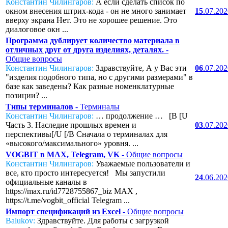
Константин Чилингаров:
А если сделать список по
окном внесения штрих-кода - он не много занимает
15
.07.20
вверху экрана Нет. Это не хорошее решение. Это
диалоговое окн ...
Программа дублирует количество материала в
отличных друг от друга изделиях, деталях.
-
Общие вопросы
Константин Чилингаров:
Здравствуйте, А у Вас эти
06
.07.20
"изделия подобного типа, но с другими размерами" в
базе как заведены? Как разные номенклатурные
позиции? ...
Типы терминалов
- Терминалы
Константин Чилингаров:
… продолжение … [B [U
Часть 3. Наследие прошлых времен и
03
.07.20
перспективы[/U [/B Сначала о терминалах для
«высокого/максимального» уровня. ...
VOGBIT в MAX, Telegram, VK
- Общие вопросы
Константин Чилингаров:
Уважаемые пользователи и
все, кто просто интересуется! Мы запустили
24
.06.20
официальные каналы в
https://max.ru/id7728755867_biz MAX ,
https://t.me/vogbit_official Telegram ...
Импорт спецификаций из Excel
- Общие вопросы
Balukov:
Здравствуйте. Для работы с загрузкой