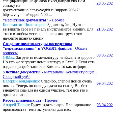
спецификаций из файлов Excel,направляю Вам
28
.05.20
ссылку на
документацию https://vogbit.ru/support/20647/
https://vogbit.ru/support/206 ...
"Расчётные документы"
- Прочее
Константин Чилингаров:
Здравствуйте, Нужно
вытащить себе на панель инструментов кнопку. Для
21
.05.20
этого в любом месте на панели инструментов
нажмите правую кнопк ...
Создание номенклатуры посредством
"перетаскивания" в VOGBIT файлов
- Общие
вопросы
08
.05.20
GlMax:
Загрузить номенклатуру из Excel это здорово.
Но кто же загрузит номенклатуру в Excel!? Если есть
изделие разработанное в Компас, то как информ ...
Учетные документы
- Материалы, Комплектующие,
Складской учёт
Валерий Бондаренко:
Спасибо, слепой поиск очень
09
.04.20
помог. Теперь по поводу сдачи на склад. Вогбит
внедряли сначала на одном участке, там все так и
организовано ...
Расчет плановых дат
- Прочее
Андрей Тюрин:
Будем ждать видео. Планирование
03
.04.20
производства -тема актуальная для нас.