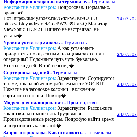
Информация о задании на терминале.
- Терминалы
Константин Чилингаров:
Попробовал. Нормально,
вроде всё.
Вот: https://disk.yandex.ru/i/GdcPW2e39Ua3-Q
24
.07.20
https://disk.yandex.ru/i/GdcPW2e39Ua3-Q Монитор
ViewSonic TD2421. Ничего не настраивал, не
устана� ...
Уровни учета терминала.
- Терминалы
Константин Чилингаров:
А как установить
приоритеты по отдельным позициям заказа или
24
.07.20
операциям? Подождите чуть-чуть буквально.
Несколько дней. В той версии, � ...
Сортировка заданий
- Терминалы
Константин Чилингаров:
Здравствуйте, Сортируется
так же, как на обычном рабочем месте VOGBIT.
23
.07.20
Нажатие на заголовке колонки - включение
сортировки по ней. Повтор� ...
Модуль для планирования
- Производство
Константин Чилингаров:
Здравствуйте, Расскажите
как правильно заполнять Трудовые и
23
.07.20
Производственные ресурсы. Попробую найти время
и подготовить какой-ниб� ...
Запрос штрих кода. Как отключить.
- Терминалы