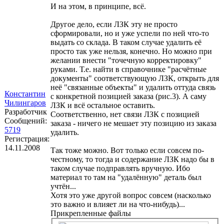
И на этом, в принципе, всё.
Другое дело, если ЛЗК эту не просто
сформировали, но и уже успели по ней что-то
выдать со склада. В таком случае удалить её
просто так уже нельзя, конечно. Но можно при
желании внести "точечную корректировку"
руками. Т.е. найти в справочнике "расчётные
документы" соответствующую ЛЗК, открыть для
неё "связанные объекты" и удалить оттуда связь
Константин
с конкретной позицией заказа (рис.3). А саму
Чилингаров
ЛЗК и всё остальное оставить.
Разработчик
Соответственно, нет связи ЛЗК с позицией
Сообщений:
заказа - ничего не мешает эту позицию из заказа
5719
удалить.
Регистрация:
14.11.2008
Так тоже можно. Вот только если совсем по-
честному, то тогда и содержание ЛЗК надо бы в
таком случае подправлять вручную. Ибо
материал то там на "удалённую" деталь был
учтён...
Хотя это уже другой вопрос совсем (насколько
это важно и влияет ли на что-нибудь)...
Прикрепленные файлы