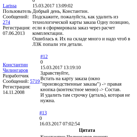
0
Larissa
15.03.2017 13:09:02
Пользователь
Добрый день, Константин.
Сообщений:
Подскажите, пожалуйста, как удалить из
274
технологической карты заказа Одну позицию,
Регистрация:
если я сформировала заказ через расчет
07.06.2013
комплектации.
Ошиблась я. Их на складе много и надо чтоб в
ЛЗК попали эти детали.
#12
0
Константин
15.03.2017 13:19:10
Чилингаров
Здравствуйте,
Разработчик
Встать на карту заказа (окно
Сообщений:
5719
"производственные заказы") -> правая
Регистрация:
кнопка (контекстное меню) -> Состав.
14.11.2008
И удалить там строчку (деталь), которая не
нужна.
#13
0
16.03.2017 07:02:54
Цитата
Константин Чилингаров пишет: