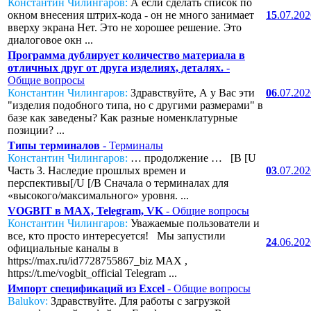
Константин Чилингаров:
А если сделать список по
окном внесения штрих-кода - он не много занимает
15
.07.20
вверху экрана Нет. Это не хорошее решение. Это
диалоговое окн ...
Программа дублирует количество материала в
отличных друг от друга изделиях, деталях.
-
Общие вопросы
Константин Чилингаров:
Здравствуйте, А у Вас эти
06
.07.20
"изделия подобного типа, но с другими размерами" в
базе как заведены? Как разные номенклатурные
позиции? ...
Типы терминалов
- Терминалы
Константин Чилингаров:
… продолжение … [B [U
Часть 3. Наследие прошлых времен и
03
.07.20
перспективы[/U [/B Сначала о терминалах для
«высокого/максимального» уровня. ...
VOGBIT в MAX, Telegram, VK
- Общие вопросы
Константин Чилингаров:
Уважаемые пользователи и
все, кто просто интересуется! Мы запустили
24
.06.20
официальные каналы в
https://max.ru/id7728755867_biz MAX ,
https://t.me/vogbit_official Telegram ...
Импорт спецификаций из Excel
- Общие вопросы
Balukov:
Здравствуйте. Для работы с загрузкой