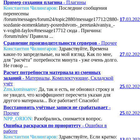
Пример создания плагина
- Плагины
Константин Чилингаров:
Последние сообщения
перенесены
/forum/messages/forum24/topic2880/message17712/2880-
17
.03.20
sozdanie-nomenklatury-posredstvom-_peretaskivaniya_-
v-vogbit-faylov#message17712 сюда . Причина:
/forum/rules/ Правила ...
Сравнение производительности серверов
- Прочее
Константин Чилингаров:
Здравствуйте, Времена
какие-то запредельные, на мой взгляд. Как по мне,
27
.02.20
для "расчёта" потребности минута - уже очень долго.
Не говор ...
Расчет потребности материала из сменных
заданий
- Материалы, Комплектующие, Складской
учёт
25
.02.20
Zms.komissarov:
Да, так и есть, не обновил строку и
не увидел, что коэффициент пересчета указан для
другого материала... Все работает! Спасибо!
Восстановить учётные записи не срабатывает
-
Прочее
25
.02.20
NPP_ORION:
Разобрались, снимается вопрос.
Ошибка раскраски по приоритету
- Ошибки в
работе
Константин Чилингаров:
Здравствуйте, Если кратко:
13
.02.20