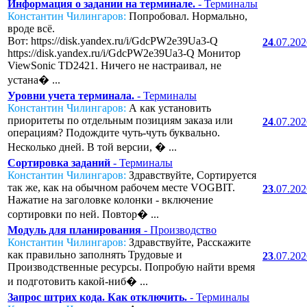
Информация о задании на терминале.
- Терминалы
Константин Чилингаров:
Попробовал. Нормально,
вроде всё.
Вот: https://disk.yandex.ru/i/GdcPW2e39Ua3-Q
24
.07.20
https://disk.yandex.ru/i/GdcPW2e39Ua3-Q Монитор
ViewSonic TD2421. Ничего не настраивал, не
устана� ...
Уровни учета терминала.
- Терминалы
Константин Чилингаров:
А как установить
приоритеты по отдельным позициям заказа или
24
.07.20
операциям? Подождите чуть-чуть буквально.
Несколько дней. В той версии, � ...
Сортировка заданий
- Терминалы
Константин Чилингаров:
Здравствуйте, Сортируется
так же, как на обычном рабочем месте VOGBIT.
23
.07.20
Нажатие на заголовке колонки - включение
сортировки по ней. Повтор� ...
Модуль для планирования
- Производство
Константин Чилингаров:
Здравствуйте, Расскажите
как правильно заполнять Трудовые и
23
.07.20
Производственные ресурсы. Попробую найти время
и подготовить какой-ниб� ...
Запрос штрих кода. Как отключить.
- Терминалы