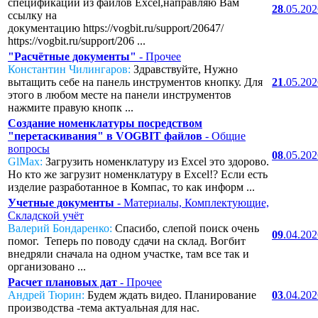
спецификаций из файлов Excel,направляю Вам
28
.05.20
ссылку на
документацию https://vogbit.ru/support/20647/
https://vogbit.ru/support/206 ...
"Расчётные документы"
- Прочее
Константин Чилингаров:
Здравствуйте, Нужно
вытащить себе на панель инструментов кнопку. Для
21
.05.20
этого в любом месте на панели инструментов
нажмите правую кнопк ...
Создание номенклатуры посредством
"перетаскивания" в VOGBIT файлов
- Общие
вопросы
08
.05.20
GlMax:
Загрузить номенклатуру из Excel это здорово.
Но кто же загрузит номенклатуру в Excel!? Если есть
изделие разработанное в Компас, то как информ ...
Учетные документы
- Материалы, Комплектующие,
Складской учёт
Валерий Бондаренко:
Спасибо, слепой поиск очень
09
.04.20
помог. Теперь по поводу сдачи на склад. Вогбит
внедряли сначала на одном участке, там все так и
организовано ...
Расчет плановых дат
- Прочее
Андрей Тюрин:
Будем ждать видео. Планирование
03
.04.20
производства -тема актуальная для нас.