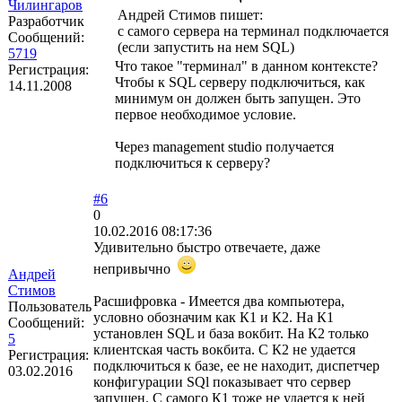
Чилингаров
Андрей Стимов пишет:
Разработчик
с самого сервера на терминал подключается
Сообщений:
(если запустить на нем SQL)
5719
Что такое "терминал" в данном контексте?
Регистрация:
Чтобы к SQL серверу подключиться, как
14.11.2008
минимум он должен быть запущен. Это
первое необходимое условие.
Через management studio получается
подключиться к серверу?
#6
0
10.02.2016 08:17:36
Удивительно быстро отвечаете, даже
непривычно
Андрей
Стимов
Расшифровка - Имеется два компьютера,
Пользователь
условно обозначим как К1 и К2. На К1
Сообщений:
установлен SQL и база вокбит. На К2 только
5
клиентская часть вокбита. С К2 не удается
Регистрация:
подключиться к базе, ее не находит, диспетчер
03.02.2016
конфигурации SQl показывает что сервер
запущен. С самого К1 тоже не удается к ней