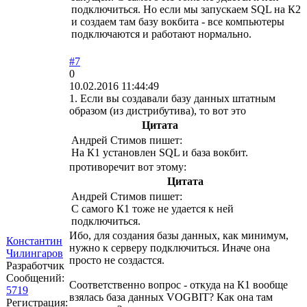
подключиться. Но если мы запускаем SQL на К2
и создаем там базу вокбита - все компьютеры
подключаются и работают нормально.
#7
0
10.02.2016 11:44:49
1. Если вы создавали базу данных штатным
образом (из дистрибутива), то вот это
Цитата
Андрей Стимов пишет:
На К1 установлен SQL и база вокбит.
противоречит вот этому:
Цитата
Андрей Стимов пишет:
С самого К1 тоже не удается к ней
подключиться.
Ибо, для создания базы данных, как минимум,
Константин
нужно к серверу подключиться. Иначе она
Чилингаров
просто не создастся.
Разработчик
Сообщений:
Соответственно вопрос - откуда на К1 вообще
5719
взялась база данных VOGBIT? Как она там
Регистрация: