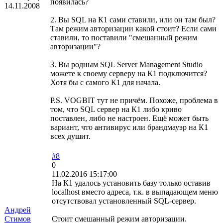
появилась?
14.11.2008
2. Вы SQL на К1 сами ставили, или он там был?
Там режим авторизации какой стоит? Если сами
ставили, то поставили "смешанный режим
авторизации"?
3. Вы родным SQL Server Management Studio
можете к своему серверу на К1 подключится?
Хотя бы с самого К1 для начала.
P.S. VOGBIT тут не причём. Похоже, проблема в
том, что SQL сервер на К1 либо криво
поставлен, либо не настроен. Ещё может быть
вариант, что антивирус или брандмауэр на К1
всех душит.
#8
0
11.02.2016 15:17:00
На К1 удалось установить базу только оставив
localhost вместо адреса, т.к. в выпадающем меню
отсутствовал установленный SQL-сервер.
Андрей
Стимов
Стоит смешанный режим авторизации.