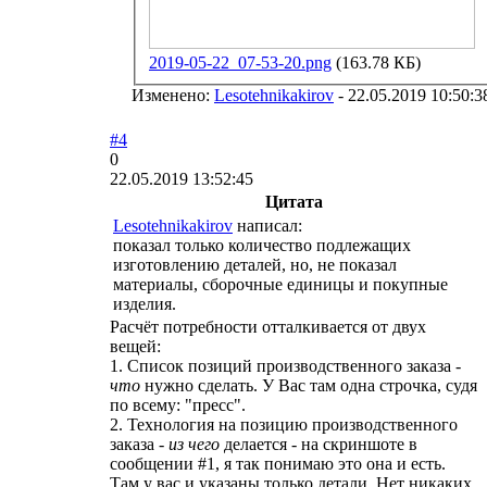
2019-05-22_07-53-20.png
(163.78 КБ)
Изменено:
Lesotehnikakirov
-
22.05.2019 10:50:3
#4
0
22.05.2019 13:52:45
Цитата
Lesotehnikakirov
написал:
показал только количество подлежащих
изготовлению деталей, но, не показал
материалы, сборочные единицы и покупные
изделия.
Расчёт потребности отталкивается от двух
вещей:
1. Список позиций производственного заказа -
что
нужно сделать. У Вас там одна строчка, судя
по всему: "пресс".
2. Технология на позицию производственного
заказа -
из чего
делается - на скриншоте в
сообщении #1, я так понимаю это она и есть.
Там у вас и указаны только детали. Нет никаких