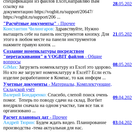
спецификаций из файлов Excel,направляю Вам
28
.05.20
ссылку на
документацию https://vogbit.ru/support/20647/
https://vogbit.ru/support/206 ...
"Расчётные документы"
- Прочее
Константин Чилингаров:
Здравствуйте, Нужно
вытащить себе на панель инструментов кнопку. Для
21
.05.20
этого в любом месте на панели инструментов
нажмите правую кнопк ...
Создание номенклатуры посредством
"перетаскивания" в VOGBIT файлов
- Общие
вопросы
08
.05.20
GlMax:
Загрузить номенклатуру из Excel это здорово.
Но кто же загрузит номенклатуру в Excel!? Если есть
изделие разработанное в Компас, то как информ ...
Учетные документы
- Материалы, Комплектующие,
Складской учёт
Валерий Бондаренко:
Спасибо, слепой поиск очень
09
.04.20
помог. Теперь по поводу сдачи на склад. Вогбит
внедряли сначала на одном участке, там все так и
организовано ...
Расчет плановых дат
- Прочее
Андрей Тюрин:
Будем ждать видео. Планирование
03
.04.20
производства -тема актуальная для нас.