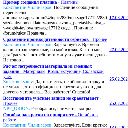
Пример создания плагина
- Плагины
Константин Чилингаров:
Последние сообщения
перенесены
/forum/messages/forum24/topic2880/message17712/2880-
17
.03.20
sozdanie-nomenklatury-posredstvom-_peretaskivaniya_-
v-vogbit-faylov#message17712 сюда . Причина:
/forum/rules/ Правила ...
Сравнение производительности серверов
- Прочее
Константин Чилингаров:
Здравствуйте, Времена
какие-то запредельные, на мой взгляд. Как по мне,
27
.02.20
для "расчёта" потребности минута - уже очень долго.
Не говор ...
Расчет потребности материала из сменных
заданий
- Материалы, Комплектующие, Складской
учёт
25
.02.20
Zms.komissarov:
Да, так и есть, не обновил строку и
не увидел, что коэффициент пересчета указан для
другого материала... Все работает! Спасибо!
Восстановить учётные записи не срабатывает
-
Прочее
25
.02.20
NPP_ORION:
Разобрались, снимается вопрос.
Ошибка раскраски по приоритету
- Ошибки в
работе
Константин Чилингаров:
Здравствуйте, Если кратко:
13
.02.20