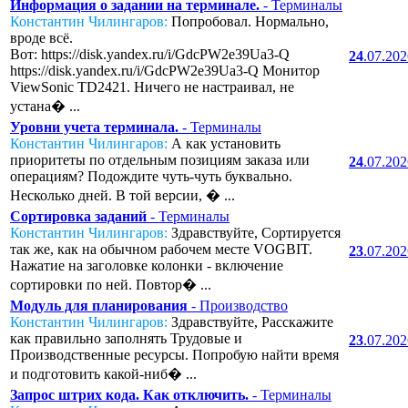
Информация о задании на терминале.
- Терминалы
Константин Чилингаров:
Попробовал. Нормально,
вроде всё.
Вот: https://disk.yandex.ru/i/GdcPW2e39Ua3-Q
24
.07.20
https://disk.yandex.ru/i/GdcPW2e39Ua3-Q Монитор
ViewSonic TD2421. Ничего не настраивал, не
устана� ...
Уровни учета терминала.
- Терминалы
Константин Чилингаров:
А как установить
приоритеты по отдельным позициям заказа или
24
.07.20
операциям? Подождите чуть-чуть буквально.
Несколько дней. В той версии, � ...
Сортировка заданий
- Терминалы
Константин Чилингаров:
Здравствуйте, Сортируется
так же, как на обычном рабочем месте VOGBIT.
23
.07.20
Нажатие на заголовке колонки - включение
сортировки по ней. Повтор� ...
Модуль для планирования
- Производство
Константин Чилингаров:
Здравствуйте, Расскажите
как правильно заполнять Трудовые и
23
.07.20
Производственные ресурсы. Попробую найти время
и подготовить какой-ниб� ...
Запрос штрих кода. Как отключить.
- Терминалы