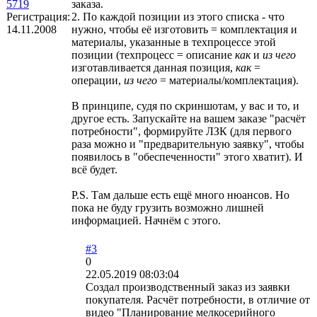
5719
заказа.
Регистрация:
2. По каждой позиции из этого списка - что
14.11.2008
нужно, чтобы её изготовить = комплектация и
материалы, указанные в техпроцессе этой
позиции (техпроцесс = описание
как
и
из чего
изготавливается данная позиция,
как
=
операции,
из чего
= материалы/комплектация).
В принципе, судя по скриншотам, у вас и то, и
другое есть. Запускайте на вашем заказе "расчёт
потребности", формируйте ЛЗК (для первого
раза можно и "предварительную заявку", чтобы
появилось в "обеспеченности" этого хватит). И
всё будет.
P.S. Там дальше есть ещё много нюансов. Но
пока не буду грузить возможно лишней
информацией. Начнём с этого.
#3
0
22.05.2019 08:03:04
Создал производственный заказ из заявки
покупателя. Расчёт потребности, в отличие от
видео "Планирование мелкосерийного