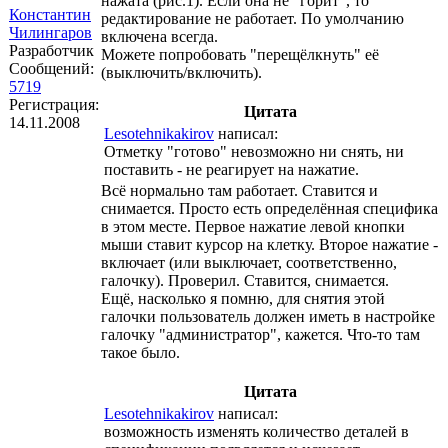
нажата (рис.1). Если она не "горит", то
Константин
редактирование не работает. По умолчанию
Чилингаров
включена всегда.
Разработчик
Можете попробовать "перещёлкнуть" её
Сообщений:
(выключить/включить).
5719
Регистрация:
Цитата
14.11.2008
Lesotehnikakirov
написал:
Отметку "готово" невозможно ни снять, ни
поставить - не реагирует на нажатие.
Всё нормально там работает. Ставится и
снимается. Просто есть определённая специфика
в этом месте. Первое нажатие левой кнопки
мыши ставит курсор на клетку. Второе нажатие -
включает (или выключает, соответственно,
галочку). Проверил. Ставится, снимается.
Ещё, насколько я помню, для снятия этой
галочки пользователь должен иметь в настройке
галочку "администратор", кажется. Что-то там
такое было.
Цитата
Lesotehnikakirov
написал:
возможность изменять количество деталей в