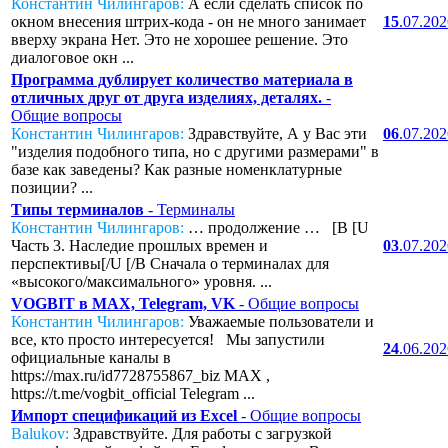
Константин Чилингаров:
А если сделать список по
окном внесения штрих-кода - он не много занимает
15
.07.20
вверху экрана Нет. Это не хорошее решение. Это
диалоговое окн ...
Программа дублирует количество материала в
отличных друг от друга изделиях, деталях.
-
Общие вопросы
Константин Чилингаров:
Здравствуйте, А у Вас эти
06
.07.20
"изделия подобного типа, но с другими размерами" в
базе как заведены? Как разные номенклатурные
позиции? ...
Типы терминалов
- Терминалы
Константин Чилингаров:
… продолжение … [B [U
Часть 3. Наследие прошлых времен и
03
.07.20
перспективы[/U [/B Сначала о терминалах для
«высокого/максимального» уровня. ...
VOGBIT в MAX, Telegram, VK
- Общие вопросы
Константин Чилингаров:
Уважаемые пользователи и
все, кто просто интересуется! Мы запустили
24
.06.20
официальные каналы в
https://max.ru/id7728755867_biz MAX ,
https://t.me/vogbit_official Telegram ...
Импорт спецификаций из Excel
- Общие вопросы
Balukov:
Здравствуйте. Для работы с загрузкой