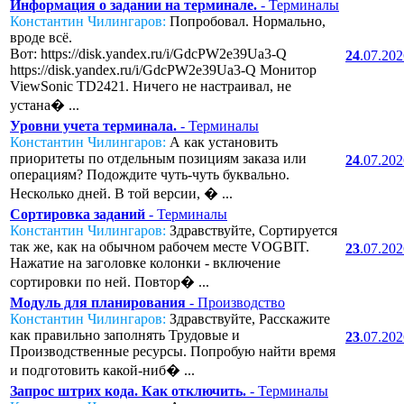
Информация о задании на терминале.
- Терминалы
Константин Чилингаров:
Попробовал. Нормально,
вроде всё.
Вот: https://disk.yandex.ru/i/GdcPW2e39Ua3-Q
24
.07.20
https://disk.yandex.ru/i/GdcPW2e39Ua3-Q Монитор
ViewSonic TD2421. Ничего не настраивал, не
устана� ...
Уровни учета терминала.
- Терминалы
Константин Чилингаров:
А как установить
приоритеты по отдельным позициям заказа или
24
.07.20
операциям? Подождите чуть-чуть буквально.
Несколько дней. В той версии, � ...
Сортировка заданий
- Терминалы
Константин Чилингаров:
Здравствуйте, Сортируется
так же, как на обычном рабочем месте VOGBIT.
23
.07.20
Нажатие на заголовке колонки - включение
сортировки по ней. Повтор� ...
Модуль для планирования
- Производство
Константин Чилингаров:
Здравствуйте, Расскажите
как правильно заполнять Трудовые и
23
.07.20
Производственные ресурсы. Попробую найти время
и подготовить какой-ниб� ...
Запрос штрих кода. Как отключить.
- Терминалы