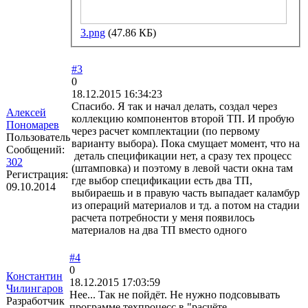
3.png
(47.86 КБ)
#3
0
18.12.2015 16:34:23
Спасибо. Я так и начал делать, создал через
Алексей
коллекцию компонентов второй ТП. И пробую
Пономарев
через расчет комплектации (по первому
Пользователь
варианту выбора). Пока смущает момент, что на
Сообщений:
деталь спецификации нет, а сразу тех процесс
302
(штамповка) и поэтому в левой части окна там
Регистрация:
где выбор спецификации есть два ТП,
09.10.2014
выбираешь и в правую часть выпадает каламбур
из операций материалов и тд. а потом на стадии
расчета потребности у меня появилось
материалов на два ТП вместо одного
#4
0
Константин
18.12.2015 17:03:59
Чилингаров
Нее... Так не пойдёт. Не нужно подсовывать
Разработчик
программе техпроцесс в "расчёте