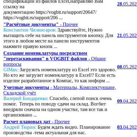
спецификаций из файлов Excel,направляю Вам
28
.05.20
ссылку на
документацию https://vogbit.ru/support/20647/
https://vogbit.ru/support/206 ...
"Расчётные документы"
- Прочее
Константин Чилингаров:
Здравствуйте, Нужно
вытащить себе на панель инструментов кнопку. Для
21
.05.20
этого в любом месте на панели инструментов
нажмите правую кнопк ...
Создание номенклатуры посредством
"перетаскивания" в VOGBIT файлов
- Общие
вопросы
08
.05.20
GlMax:
Загрузить номенклатуру из Excel это здорово.
Но кто же загрузит номенклатуру в Excel!? Если есть
изделие разработанное в Компас, то как информ ...
Учетные документы
- Материалы, Комплектующие,
Складской учёт
Валерий Бондаренко:
Спасибо, слепой поиск очень
09
.04.20
помог. Теперь по поводу сдачи на склад. Вогбит
внедряли сначала на одном участке, там все так и
организовано ...
Расчет плановых дат
- Прочее
Андрей Тюрин:
Будем ждать видео. Планирование
03
.04.20
производства -тема актуальная для нас.