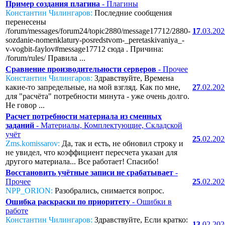
Пример создания плагина
- Плагины
Константин Чилингаров:
Последние сообщения
перенесены
/forum/messages/forum24/topic2880/message17712/2880-
17
.03.20
sozdanie-nomenklatury-posredstvom-_peretaskivaniya_-
v-vogbit-faylov#message17712 сюда . Причина:
/forum/rules/ Правила ...
Сравнение производительности серверов
- Прочее
Константин Чилингаров:
Здравствуйте, Времена
какие-то запредельные, на мой взгляд. Как по мне,
27
.02.20
для "расчёта" потребности минута - уже очень долго.
Не говор ...
Расчет потребности материала из сменных
заданий
- Материалы, Комплектующие, Складской
учёт
25
.02.20
Zms.komissarov:
Да, так и есть, не обновил строку и
не увидел, что коэффициент пересчета указан для
другого материала... Все работает! Спасибо!
Восстановить учётные записи не срабатывает
-
Прочее
25
.02.20
NPP_ORION:
Разобрались, снимается вопрос.
Ошибка раскраски по приоритету
- Ошибки в
работе
Константин Чилингаров:
Здравствуйте, Если кратко:
13
.02.20