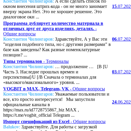
Константин Чилингаров:
А если сделать список по
окном внесения штрих-кода - он не много занимает
15
.07.20
вверху экрана Нет. Это не хорошее решение. Это
диалоговое окн ...
Программа дублирует количество материала в
отличных друг от друга изделиях, деталях.
-
Общие вопросы
Константин Чилингаров:
Здравствуйте, А у Вас эти
06
.07.20
"изделия подобного типа, но с другими размерами" в
базе как заведены? Как разные номенклатурные
позиции? ...
Типы терминалов
- Терминалы
Константин Чилингаров:
… продолжение … [B [U
Часть 3. Наследие прошлых времен и
03
.07.20
перспективы[/U [/B Сначала о терминалах для
«высокого/максимального» уровня. ...
VOGBIT в MAX, Telegram, VK
- Общие вопросы
Константин Чилингаров:
Уважаемые пользователи и
все, кто просто интересуется! Мы запустили
24
.06.20
официальные каналы в
https://max.ru/id7728755867_biz MAX ,
https://t.me/vogbit_official Telegram ...
Импорт спецификаций из Excel
- Общие вопросы
Balukov:
Здравствуйте. Для работы с загрузкой