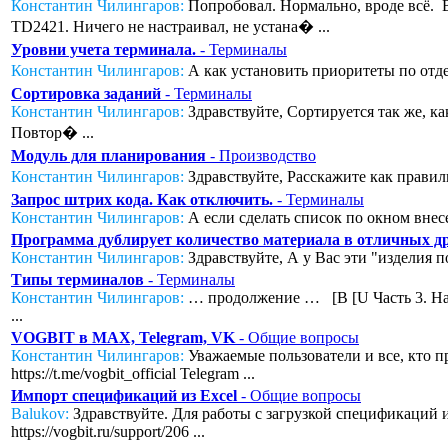
Константин Чилингаров:
Попробовал. Нормально, вроде всё. Во
TD2421. Ничего не настраивал, не устана� ...
Уровни учета терминала.
- Терминалы
Константин Чилингаров:
А как установить приоритеты по отде
Сортировка заданий
- Терминалы
Константин Чилингаров:
Здравствуйте, Сортируется так же, к
Повтор� ...
Модуль для планирования
- Производство
Константин Чилингаров:
Здравствуйте, Расскажите как правил
Запрос штрих кода. Как отключить.
- Терминалы
Константин Чилингаров:
А если сделать список по окном внесе
Программа дублирует количество материала в отличных дру
Константин Чилингаров:
Здравствуйте, А у Вас эти "изделия п
Типы терминалов
- Терминалы
Константин Чилингаров:
… продолжение … [B [U Часть 3. Нас
...
VOGBIT в MAX, Telegram, VK
- Общие вопросы
Константин Чилингаров:
Уважаемые пользователи и все, кто п
https://t.me/vogbit_official Telegram ...
Импорт спецификаций из Excel
- Общие вопросы
Balukov:
Здравствуйте. Для работы с загрузкой спецификаций из
https://vogbit.ru/support/206 ...