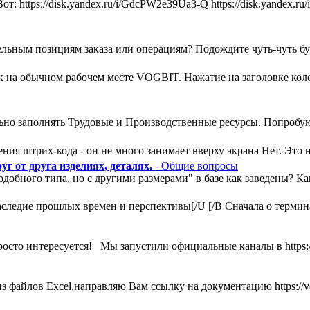
т: https://disk.yandex.ru/i/GdcPW2e39Ua3-Q https://disk.yandex
льным позициям заказа или операциям? Подождите чуть-чуть букв
ак на обычном рабочем месте VOGBIT. Нажатие на заголовке кол
ьно заполнять Трудовые и Производственные ресурсы. Попробую
ния штрих-кода - он не много занимает вверху экрана Нет. Это н
г от друга изделиях, деталях.
- Общие вопросы
одобного типа, но с другими размерами" в базе как заведены? К
ледие прошлых времен и перспективы[/U [/B Сначала о термина
росто интересуется! Мы запустили официальные каналы в https:
 файлов Excel,направляю Вам ссылку на документацию https://vog