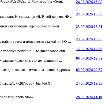
.ru/i/GdcPW2e39Ua3-Q Монитор ViewSonic
24
.07.2026
16:39
24
.07.2026
15:08
ально. Несколько дней. В той версии, � ...
онки - включение сортировки по ней.
23
.07.2026
13:51
23
.07.2026
13:35
 найти время и подготовить какой-ниб� ...
15
.07.2026
12:56
е хорошее решение. Это диалоговое окн ...
06
.07.2026
12:39
ак разные номенклатурные позиции? ...
лах для «высокого/максимального» уровня.
03
.07.2026
20:57
//max.ru/id7728755867_biz MAX ,
24
.06.2026
19:28
bit.ru/support/20647/
28
.05.2026
11:19