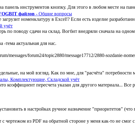
а панель инструментов кнопку. Для этого в любом месте на пан
 VOGBIT файлов
- Общие вопросы
 загрузит номенклатуру в Excel!? Если есть изделие разработанно
й учёт
ь по поводу сдачи на склад. Вогбит внедряли сначала на одном у
 -тема актуальная для нас.
m/messages/forum24/topic2880/message17712/2880-sozdanie-nomenkl
ельные, на мой взгляд. Как по мне, для "расчёта" потребности ми
алы, Комплектующие, Складской учёт
, что коэффициент пересчета указан для другого материала... Все
установить в настройках ручное назначение "приоритетов" (что п
 чертежом из PDF на обратной стороне у меня как-то не смог с