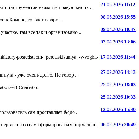
21
.05.2026
11:12
ели инструментов нажмите правую кнопк ...
08
.05.2026
15:55
е в Компас, то как информ ...
09
.04.2026
10:47
частке, там все так и организовано ...
03
.04.2026
13:06
atury-posredstvom-_peretaskivaniya_-v-vogbit-
17
.03.2026
11:44
27
.02.2026
14:13
нута - уже очень долго. Не говор ...
25
.02.2026
18:03
 работает! Спасибо!
25
.02.2026
10:33
13
.02.2026
15:40
ользователь сам проставляет &quo ...
 первого раза сам сформироваться нормально,
06
.02.2026
20:49