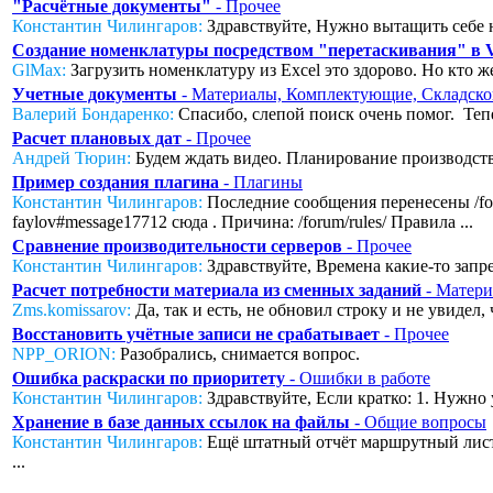
"Расчётные документы"
- Прочее
Константин Чилингаров:
Здравствуйте, Нужно вытащить себе н
Создание номенклатуры посредством "перетаскивания" в
GlMax:
Загрузить номенклатуру из Excel это здорово. Но кто же
Учетные документы
- Материалы, Комплектующие, Складско
Валерий Бондаренко:
Спасибо, слепой поиск очень помог. Тепер
Расчет плановых дат
- Прочее
Андрей Тюрин:
Будем ждать видео. Планирование производства
Пример создания плагина
- Плагины
Константин Чилингаров:
Последние сообщения перенесены /foru
faylov#message17712 сюда . Причина: /forum/rules/ Правила ...
Сравнение производительности серверов
- Прочее
Константин Чилингаров:
Здравствуйте, Времена какие-то запред
Расчет потребности материала из сменных заданий
- Матери
Zms.komissarov:
Да, так и есть, не обновил строку и не увидел
Восстановить учётные записи не срабатывает
- Прочее
NPP_ORION:
Разобрались, снимается вопрос.
Ошибка раскраски по приоритету
- Ошибки в работе
Константин Чилингаров:
Здравствуйте, Если кратко: 1. Нужно 
Хранение в базе данных ссылок на файлы
- Общие вопросы
Константин Чилингаров:
Ещё штатный отчёт маршрутный лист с
...