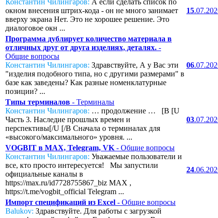
Константин Чилингаров:
А если сделать список по
окном внесения штрих-кода - он не много занимает
15
.07.20
вверху экрана Нет. Это не хорошее решение. Это
диалоговое окн ...
Программа дублирует количество материала в
отличных друг от друга изделиях, деталях.
-
Общие вопросы
Константин Чилингаров:
Здравствуйте, А у Вас эти
06
.07.20
"изделия подобного типа, но с другими размерами" в
базе как заведены? Как разные номенклатурные
позиции? ...
Типы терминалов
- Терминалы
Константин Чилингаров:
… продолжение … [B [U
Часть 3. Наследие прошлых времен и
03
.07.20
перспективы[/U [/B Сначала о терминалах для
«высокого/максимального» уровня. ...
VOGBIT в MAX, Telegram, VK
- Общие вопросы
Константин Чилингаров:
Уважаемые пользователи и
все, кто просто интересуется! Мы запустили
24
.06.20
официальные каналы в
https://max.ru/id7728755867_biz MAX ,
https://t.me/vogbit_official Telegram ...
Импорт спецификаций из Excel
- Общие вопросы
Balukov:
Здравствуйте. Для работы с загрузкой