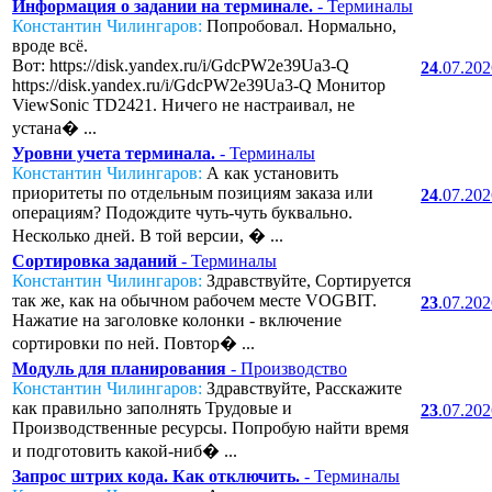
Информация о задании на терминале.
- Терминалы
Константин Чилингаров:
Попробовал. Нормально,
вроде всё.
Вот: https://disk.yandex.ru/i/GdcPW2e39Ua3-Q
24
.07.20
https://disk.yandex.ru/i/GdcPW2e39Ua3-Q Монитор
ViewSonic TD2421. Ничего не настраивал, не
устана� ...
Уровни учета терминала.
- Терминалы
Константин Чилингаров:
А как установить
приоритеты по отдельным позициям заказа или
24
.07.20
операциям? Подождите чуть-чуть буквально.
Несколько дней. В той версии, � ...
Сортировка заданий
- Терминалы
Константин Чилингаров:
Здравствуйте, Сортируется
так же, как на обычном рабочем месте VOGBIT.
23
.07.20
Нажатие на заголовке колонки - включение
сортировки по ней. Повтор� ...
Модуль для планирования
- Производство
Константин Чилингаров:
Здравствуйте, Расскажите
как правильно заполнять Трудовые и
23
.07.20
Производственные ресурсы. Попробую найти время
и подготовить какой-ниб� ...
Запрос штрих кода. Как отключить.
- Терминалы