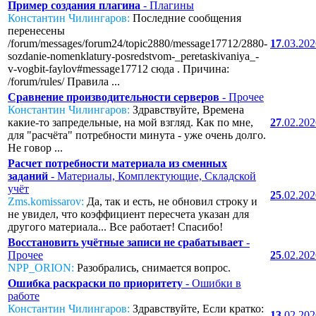
Пример создания плагина
- Плагины
Константин Чилингаров:
Последние сообщения
перенесены
/forum/messages/forum24/topic2880/message17712/2880-
17
.03.20
sozdanie-nomenklatury-posredstvom-_peretaskivaniya_-
v-vogbit-faylov#message17712 сюда . Причина:
/forum/rules/ Правила ...
Сравнение производительности серверов
- Прочее
Константин Чилингаров:
Здравствуйте, Времена
какие-то запредельные, на мой взгляд. Как по мне,
27
.02.20
для "расчёта" потребности минута - уже очень долго.
Не говор ...
Расчет потребности материала из сменных
заданий
- Материалы, Комплектующие, Складской
учёт
25
.02.20
Zms.komissarov:
Да, так и есть, не обновил строку и
не увидел, что коэффициент пересчета указан для
другого материала... Все работает! Спасибо!
Восстановить учётные записи не срабатывает
-
Прочее
25
.02.20
NPP_ORION:
Разобрались, снимается вопрос.
Ошибка раскраски по приоритету
- Ошибки в
работе
Константин Чилингаров:
Здравствуйте, Если кратко:
13
.02.20