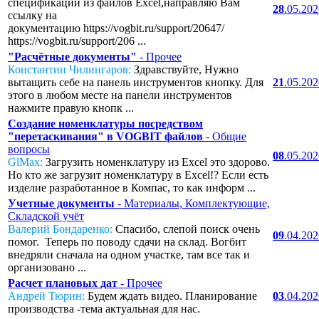
спецификаций из файлов Excel,направляю Вам
28
.05.20
ссылку на
документацию https://vogbit.ru/support/20647/
https://vogbit.ru/support/206 ...
"Расчётные документы"
- Прочее
Константин Чилингаров:
Здравствуйте, Нужно
вытащить себе на панель инструментов кнопку. Для
21
.05.20
этого в любом месте на панели инструментов
нажмите правую кнопк ...
Создание номенклатуры посредством
"перетаскивания" в VOGBIT файлов
- Общие
вопросы
08
.05.20
GlMax:
Загрузить номенклатуру из Excel это здорово.
Но кто же загрузит номенклатуру в Excel!? Если есть
изделие разработанное в Компас, то как информ ...
Учетные документы
- Материалы, Комплектующие,
Складской учёт
Валерий Бондаренко:
Спасибо, слепой поиск очень
09
.04.20
помог. Теперь по поводу сдачи на склад. Вогбит
внедряли сначала на одном участке, там все так и
организовано ...
Расчет плановых дат
- Прочее
Андрей Тюрин:
Будем ждать видео. Планирование
03
.04.20
производства -тема актуальная для нас.