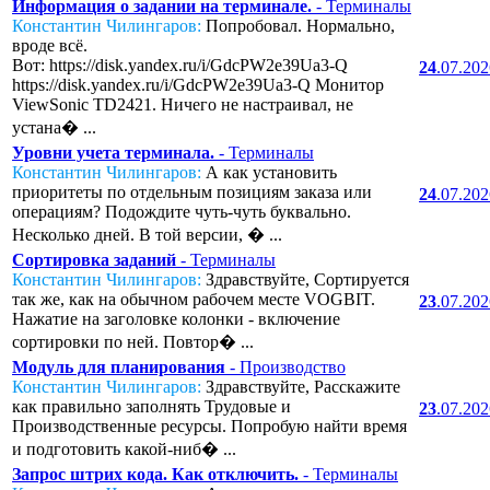
Информация о задании на терминале.
- Терминалы
Константин Чилингаров:
Попробовал. Нормально,
вроде всё.
Вот: https://disk.yandex.ru/i/GdcPW2e39Ua3-Q
24
.07.20
https://disk.yandex.ru/i/GdcPW2e39Ua3-Q Монитор
ViewSonic TD2421. Ничего не настраивал, не
устана� ...
Уровни учета терминала.
- Терминалы
Константин Чилингаров:
А как установить
приоритеты по отдельным позициям заказа или
24
.07.20
операциям? Подождите чуть-чуть буквально.
Несколько дней. В той версии, � ...
Сортировка заданий
- Терминалы
Константин Чилингаров:
Здравствуйте, Сортируется
так же, как на обычном рабочем месте VOGBIT.
23
.07.20
Нажатие на заголовке колонки - включение
сортировки по ней. Повтор� ...
Модуль для планирования
- Производство
Константин Чилингаров:
Здравствуйте, Расскажите
как правильно заполнять Трудовые и
23
.07.20
Производственные ресурсы. Попробую найти время
и подготовить какой-ниб� ...
Запрос штрих кода. Как отключить.
- Терминалы