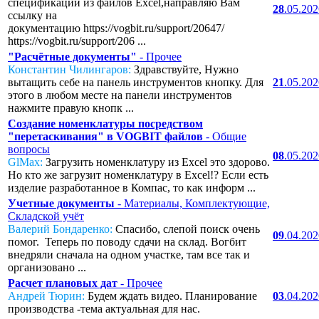
спецификаций из файлов Excel,направляю Вам
28
.05.20
ссылку на
документацию https://vogbit.ru/support/20647/
https://vogbit.ru/support/206 ...
"Расчётные документы"
- Прочее
Константин Чилингаров:
Здравствуйте, Нужно
вытащить себе на панель инструментов кнопку. Для
21
.05.20
этого в любом месте на панели инструментов
нажмите правую кнопк ...
Создание номенклатуры посредством
"перетаскивания" в VOGBIT файлов
- Общие
вопросы
08
.05.20
GlMax:
Загрузить номенклатуру из Excel это здорово.
Но кто же загрузит номенклатуру в Excel!? Если есть
изделие разработанное в Компас, то как информ ...
Учетные документы
- Материалы, Комплектующие,
Складской учёт
Валерий Бондаренко:
Спасибо, слепой поиск очень
09
.04.20
помог. Теперь по поводу сдачи на склад. Вогбит
внедряли сначала на одном участке, там все так и
организовано ...
Расчет плановых дат
- Прочее
Андрей Тюрин:
Будем ждать видео. Планирование
03
.04.20
производства -тема актуальная для нас.