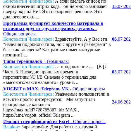
Константин Чилингаров:
А если сделать список по
окном внесения штрих-кода - он не много занимает
15
.07.20
вверху экрана Нет. Это не хорошее решение. Это
диалоговое окн ...
Программа дублирует количество материала в
отличных друг от друга изделиях, деталях.
-
Общие вопросы
Константин Чилингаров:
Здравствуйте, А у Вас эти
06
.07.20
"изделия подобного типа, но с другими размерами" в
базе как заведены? Как разные номенклатурные
позиции? ...
Типы терминалов
- Терминалы
Константин Чилингаров:
… продолжение … [B [U
Часть 3. Наследие прошлых времен и
03
.07.20
перспективы[/U [/B Сначала о терминалах для
«высокого/максимального» уровня. ...
VOGBIT в MAX, Telegram, VK
- Общие вопросы
Константин Чилингаров:
Уважаемые пользователи и
все, кто просто интересуется! Мы запустили
24
.06.20
официальные каналы в
https://max.ru/id7728755867_biz MAX ,
https://t.me/vogbit_official Telegram ...
Импорт спецификаций из Excel
- Общие вопросы
Balukov:
Здравствуйте. Для работы с загрузкой