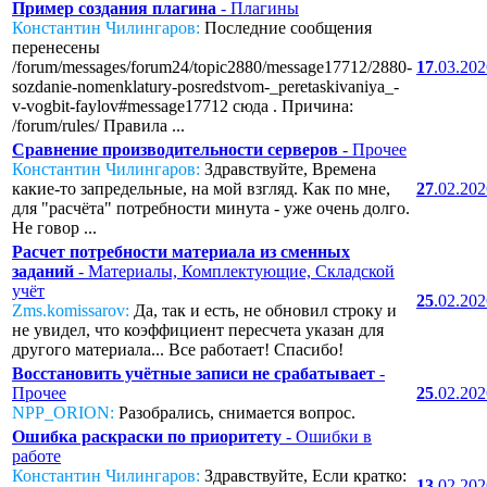
Пример создания плагина
- Плагины
Константин Чилингаров:
Последние сообщения
перенесены
/forum/messages/forum24/topic2880/message17712/2880-
17
.03.20
sozdanie-nomenklatury-posredstvom-_peretaskivaniya_-
v-vogbit-faylov#message17712 сюда . Причина:
/forum/rules/ Правила ...
Сравнение производительности серверов
- Прочее
Константин Чилингаров:
Здравствуйте, Времена
какие-то запредельные, на мой взгляд. Как по мне,
27
.02.20
для "расчёта" потребности минута - уже очень долго.
Не говор ...
Расчет потребности материала из сменных
заданий
- Материалы, Комплектующие, Складской
учёт
25
.02.20
Zms.komissarov:
Да, так и есть, не обновил строку и
не увидел, что коэффициент пересчета указан для
другого материала... Все работает! Спасибо!
Восстановить учётные записи не срабатывает
-
Прочее
25
.02.20
NPP_ORION:
Разобрались, снимается вопрос.
Ошибка раскраски по приоритету
- Ошибки в
работе
Константин Чилингаров:
Здравствуйте, Если кратко:
13
.02.20