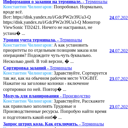
Информация о задании на терминале.
- Терминалы
Константин Чилингаров:
Попробовал. Нормально,
вроде всё.
Вот: https://disk.yandex.ru/i/GdcPW2e39Ua3-Q
24
.07.20
https://disk.yandex.ru/i/GdcPW2e39Ua3-Q Монитор
ViewSonic TD2421. Ничего не настраивал, не
устана� ...
Уровни учета терминала.
- Терминалы
Константин Чилингаров:
А как установить
приоритеты по отдельным позициям заказа или
24
.07.20
операциям? Подождите чуть-чуть буквально.
Несколько дней. В той версии, � ...
Сортировка заданий
- Терминалы
Константин Чилингаров:
Здравствуйте, Сортируется
так же, как на обычном рабочем месте VOGBIT.
23
.07.20
Нажатие на заголовке колонки - включение
сортировки по ней. Повтор� ...
Модуль для планирования
- Производство
Константин Чилингаров:
Здравствуйте, Расскажите
как правильно заполнять Трудовые и
23
.07.20
Производственные ресурсы. Попробую найти время
и подготовить какой-ниб� ...
Запрос штрих кода. Как отключить.
- Терминалы