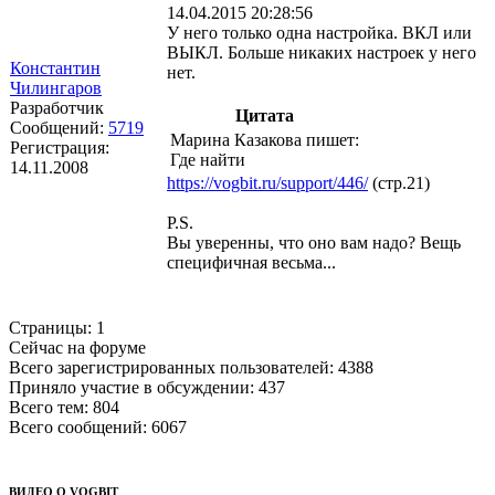
14.04.2015 20:28:56
У него только одна настройка. ВКЛ или
ВЫКЛ. Больше никаких настроек у него
Константин
нет.
Чилингаров
Разработчик
Цитата
Сообщений:
5719
Марина Казакова пишет:
Регистрация:
Где найти
14.11.2008
https://vogbit.ru/support/446/
(стр.21)
P.S.
Вы уверенны, что оно вам надо? Вещь
специфичная весьма...
Страницы:
1
Сейчас на форуме
Всего зарегистрированных пользователей:
4388
Приняло участие в обсуждении:
437
Всего тем:
804
Всего сообщений:
6067
ВИДЕО О VOGBIT