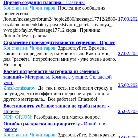
Пример создания плагина
- Плагины
Константин Чилингаров:
Последние сообщения
перенесены
/forum/messages/forum24/topic2880/message17712/2880-
17
.03.20
sozdanie-nomenklatury-posredstvom-_peretaskivaniya_-
v-vogbit-faylov#message17712 сюда . Причина:
/forum/rules/ Правила ...
Сравнение производительности серверов
- Прочее
Константин Чилингаров:
Здравствуйте, Времена
какие-то запредельные, на мой взгляд. Как по мне,
27
.02.20
для "расчёта" потребности минута - уже очень долго.
Не говор ...
Расчет потребности материала из сменных
заданий
- Материалы, Комплектующие, Складской
учёт
25
.02.20
Zms.komissarov:
Да, так и есть, не обновил строку и
не увидел, что коэффициент пересчета указан для
другого материала... Все работает! Спасибо!
Восстановить учётные записи не срабатывает
-
Прочее
25
.02.20
NPP_ORION:
Разобрались, снимается вопрос.
Ошибка раскраски по приоритету
- Ошибки в
работе
Константин Чилингаров:
Здравствуйте, Если кратко:
13
.02.20