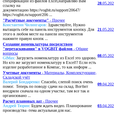
спецификаций из файлов Excel,направляю Вам
28
.05.20
ссылку на
документацию https://vogbit.ru/support/20647/
https://vogbit.ru/support/206 ...
"Расчётные документы"
- Прочее
Константин Чилингаров:
Здравствуйте, Нужно
вытащить себе на панель инструментов кнопку. Для
21
.05.20
этого в любом месте на панели инструментов
нажмите правую кнопк ...
Создание номенклатуры посредством
"перетаскивания" в VOGBIT файлов
- Общие
вопросы
08
.05.20
GlMax:
Загрузить номенклатуру из Excel это здорово.
Но кто же загрузит номенклатуру в Excel!? Если есть
изделие разработанное в Компас, то как информ ...
Учетные документы
- Материалы, Комплектующие,
Складской учёт
Валерий Бондаренко:
Спасибо, слепой поиск очень
09
.04.20
помог. Теперь по поводу сдачи на склад. Вогбит
внедряли сначала на одном участке, там все так и
организовано ...
Расчет плановых дат
- Прочее
Андрей Тюрин:
Будем ждать видео. Планирование
03
.04.20
производства -тема актуальная для нас.