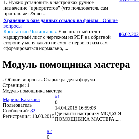
1. Нужно установить в настройках ручное
назначение "приоритетов" (что пользователь сам
проставляет &quo ...
Хранение в базе данных ссылок на файлы
- Общие
вопросы
Константин Чилингаров:
Ещё штатный отчёт
06
.02.20
маршрутный лист с чертежом из PDF на обратной
стороне у меня как-то не смог с первого раза сам
сформироваться нормально, ...
Модуль помощника мастера
- Общие вопросы - Старые разделы форума
Страницы:
1
Модуль помощника мастера
#1
Марина Казакова
0
Пользователь
14.04.2015 16:59:06
Сообщений:
82
Где найти настройку МОДУЛЯ
Регистрация:
18.03.2015
ПОМОЩНИКА МАСТЕРА,,,,,
#2
0