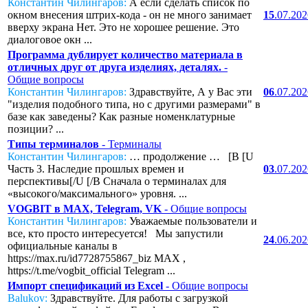
Константин Чилингаров:
А если сделать список по
окном внесения штрих-кода - он не много занимает
15
.07.20
вверху экрана Нет. Это не хорошее решение. Это
диалоговое окн ...
Программа дублирует количество материала в
отличных друг от друга изделиях, деталях.
-
Общие вопросы
Константин Чилингаров:
Здравствуйте, А у Вас эти
06
.07.20
"изделия подобного типа, но с другими размерами" в
базе как заведены? Как разные номенклатурные
позиции? ...
Типы терминалов
- Терминалы
Константин Чилингаров:
… продолжение … [B [U
Часть 3. Наследие прошлых времен и
03
.07.20
перспективы[/U [/B Сначала о терминалах для
«высокого/максимального» уровня. ...
VOGBIT в MAX, Telegram, VK
- Общие вопросы
Константин Чилингаров:
Уважаемые пользователи и
все, кто просто интересуется! Мы запустили
24
.06.20
официальные каналы в
https://max.ru/id7728755867_biz MAX ,
https://t.me/vogbit_official Telegram ...
Импорт спецификаций из Excel
- Общие вопросы
Balukov:
Здравствуйте. Для работы с загрузкой