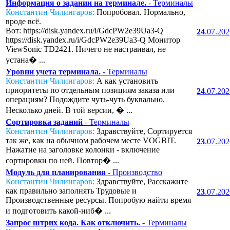
Информация о задании на терминале.
- Терминалы
Константин Чилингаров:
Попробовал. Нормально,
вроде всё.
Вот: https://disk.yandex.ru/i/GdcPW2e39Ua3-Q
24
.07.20
https://disk.yandex.ru/i/GdcPW2e39Ua3-Q Монитор
ViewSonic TD2421. Ничего не настраивал, не
устана� ...
Уровни учета терминала.
- Терминалы
Константин Чилингаров:
А как установить
приоритеты по отдельным позициям заказа или
24
.07.20
операциям? Подождите чуть-чуть буквально.
Несколько дней. В той версии, � ...
Сортировка заданий
- Терминалы
Константин Чилингаров:
Здравствуйте, Сортируется
так же, как на обычном рабочем месте VOGBIT.
23
.07.20
Нажатие на заголовке колонки - включение
сортировки по ней. Повтор� ...
Модуль для планирования
- Производство
Константин Чилингаров:
Здравствуйте, Расскажите
как правильно заполнять Трудовые и
23
.07.20
Производственные ресурсы. Попробую найти время
и подготовить какой-ниб� ...
Запрос штрих кода. Как отключить.
- Терминалы