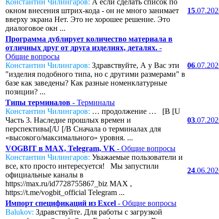
Константин Чилингаров:
А если сделать список по
окном внесения штрих-кода - он не много занимает
15
.07.20
вверху экрана Нет. Это не хорошее решение. Это
диалоговое окн ...
Программа дублирует количество материала в
отличных друг от друга изделиях, деталях.
-
Общие вопросы
Константин Чилингаров:
Здравствуйте, А у Вас эти
06
.07.20
"изделия подобного типа, но с другими размерами" в
базе как заведены? Как разные номенклатурные
позиции? ...
Типы терминалов
- Терминалы
Константин Чилингаров:
… продолжение … [B [U
Часть 3. Наследие прошлых времен и
03
.07.20
перспективы[/U [/B Сначала о терминалах для
«высокого/максимального» уровня. ...
VOGBIT в MAX, Telegram, VK
- Общие вопросы
Константин Чилингаров:
Уважаемые пользователи и
все, кто просто интересуется! Мы запустили
24
.06.20
официальные каналы в
https://max.ru/id7728755867_biz MAX ,
https://t.me/vogbit_official Telegram ...
Импорт спецификаций из Excel
- Общие вопросы
Balukov:
Здравствуйте. Для работы с загрузкой