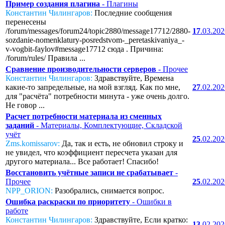
Пример создания плагина
- Плагины
Константин Чилингаров:
Последние сообщения
перенесены
/forum/messages/forum24/topic2880/message17712/2880-
17
.03.20
sozdanie-nomenklatury-posredstvom-_peretaskivaniya_-
v-vogbit-faylov#message17712 сюда . Причина:
/forum/rules/ Правила ...
Сравнение производительности серверов
- Прочее
Константин Чилингаров:
Здравствуйте, Времена
какие-то запредельные, на мой взгляд. Как по мне,
27
.02.20
для "расчёта" потребности минута - уже очень долго.
Не говор ...
Расчет потребности материала из сменных
заданий
- Материалы, Комплектующие, Складской
учёт
25
.02.20
Zms.komissarov:
Да, так и есть, не обновил строку и
не увидел, что коэффициент пересчета указан для
другого материала... Все работает! Спасибо!
Восстановить учётные записи не срабатывает
-
Прочее
25
.02.20
NPP_ORION:
Разобрались, снимается вопрос.
Ошибка раскраски по приоритету
- Ошибки в
работе
Константин Чилингаров:
Здравствуйте, Если кратко:
13
.02.20