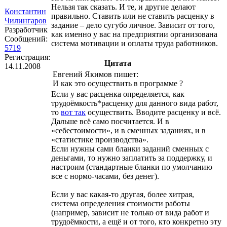
Нельзя так сказать. И те, и другие делают
Константин
правильно. Ставить или не ставить расценку в
Чилингаров
задание – дело сугубо личное. Зависит от того,
Разработчик
как именно у вас на предприятии организована
Сообщений:
система мотивации и оплаты труда работников.
5719
Регистрация:
Цитата
14.11.2008
Евгений Якимов пишет:
И как это осуществить в программе ?
Если у вас расценка определяется, как
трудоёмкость*расценку для данного вида работ,
то
вот так
осуществить. Вводите расценку и всё.
Дальше всё само посчитается. И в
«себестоимости», и в сменных заданиях, и в
«статистике производства».
Если нужны сами бланки заданий сменных с
деньгами, то нужно заплатить за поддержку, и
настроим (стандартные бланки по умолчанию
все с нормо-часами, без денег).
Если у вас какая-то другая, более хитрая,
система определения стоимости работы
(например, зависит не только от вида работ и
трудоёмкости, а ещё и от того, кто конкретно эту