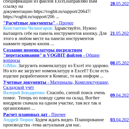
спецификаций из файлов Excel,направляю Вам
28
.05.20
ссылку на
документацию https://vogbit.ru/support/20647/
https://vogbit.ru/support/206 ...
"Расчётные документы"
- Прочее
Константин Чилингаров:
Здравствуйте, Нужно
вытащить себе на панель инструментов кнопку. Для
21
.05.20
этого в любом месте на панели инструментов
нажмите правую кнопк ...
Создание номенклатуры посредством
"перетаскивания" в VOGBIT файлов
- Общие
вопросы
08
.05.20
GlMax:
Загрузить номенклатуру из Excel это здорово.
Но кто же загрузит номенклатуру в Excel!? Если есть
изделие разработанное в Компас, то как информ ...
Учетные документы
- Материалы, Комплектующие,
Складской учёт
Валерий Бондаренко:
Спасибо, слепой поиск очень
09
.04.20
помог. Теперь по поводу сдачи на склад. Вогбит
внедряли сначала на одном участке, там все так и
организовано ...
Расчет плановых дат
- Прочее
Андрей Тюрин:
Будем ждать видео. Планирование
03
.04.20
производства -тема актуальная для нас.