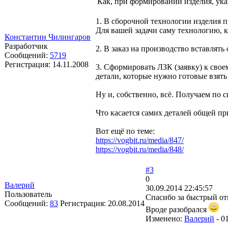
Как, при формировании изделия, ука
1. В сборочной технологии изделия 
Для вашей задачи саму технологию, к
Константин Чилингаров
Разработчик
2. В заказ на производство вставлять
Сообщений:
5719
Регистрация:
14.11.2008
3. Сформировать ЛЗК (заявку) к своем
детали, которые нужно готовые взять 
Ну и, собственно, всё. Получаем по с
Что касается самих деталей общей пр
Вот ещё по теме:
https://vogbit.ru/media/847/
https://vogbit.ru/media/848/
#3
0
Валерий
30.09.2014 22:45:57
Пользователь
Спасибо за быстрый от
Сообщений:
83
Регистрация:
20.08.2014
Вроде разобрался
Изменено:
Валерий
-
01