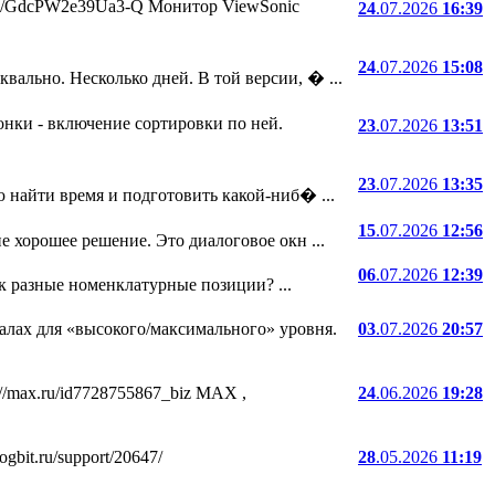
.ru/i/GdcPW2e39Ua3-Q Монитор ViewSonic
24
.07.2026
16:39
24
.07.2026
15:08
ально. Несколько дней. В той версии, � ...
онки - включение сортировки по ней.
23
.07.2026
13:51
23
.07.2026
13:35
 найти время и подготовить какой-ниб� ...
15
.07.2026
12:56
е хорошее решение. Это диалоговое окн ...
06
.07.2026
12:39
ак разные номенклатурные позиции? ...
лах для «высокого/максимального» уровня.
03
.07.2026
20:57
//max.ru/id7728755867_biz MAX ,
24
.06.2026
19:28
bit.ru/support/20647/
28
.05.2026
11:19