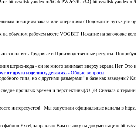
т: https://disk.yandex.ru/i/GdcPW2e39Ua3-Q https://disk.yandex
льным позициям заказа или операциям? Подождите чуть-чуть букв
ак на обычном рабочем месте VOGBIT. Нажатие на заголовке кол
ьно заполнять Трудовые и Производственные ресурсы. Попробую
ния штрих-кода - он не много занимает вверху экрана Нет. Это н
г от друга изделиях, деталях.
- Общие вопросы
одобного типа, но с другими размерами" в базе как заведены? К
ледие прошлых времен и перспективы[/U [/B Сначала о термина
росто интересуется! Мы запустили официальные каналы в https:
 файлов Excel,направляю Вам ссылку на документацию https://vog