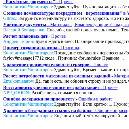
"Расчётные документы"
- Прочее
Константин Чилингаров:
Здравствуйте, Нужно вытащить себе н
Создание номенклатуры посредством "перетаскивания" в
GlMax:
Загрузить номенклатуру из Excel это здорово. Но кто же
Учетные документы
- Материалы, Комплектующие, Складско
Валерий Бондаренко:
Спасибо, слепой поиск очень помог. Тепер
Расчет плановых дат
- Прочее
Андрей Тюрин:
Будем ждать видео. Планирование производства
Пример создания плагина
- Плагины
Константин Чилингаров:
Последние сообщения перенесены /foru
faylov#message17712 сюда . Причина: /forum/rules/ Правила ...
Сравнение производительности серверов
- Прочее
Константин Чилингаров:
Здравствуйте, Времена какие-то запред
Расчет потребности материала из сменных заданий
- Матери
Zms.komissarov:
Да, так и есть, не обновил строку и не увидел
Восстановить учётные записи не срабатывает
- Прочее
NPP_ORION:
Разобрались, снимается вопрос.
Ошибка раскраски по приоритету
- Ошибки в работе
Константин Чилингаров:
Здравствуйте, Если кратко: 1. Нужно 
Хранение в базе данных ссылок на файлы
- Общие вопросы
Константин Чилингаров:
Ещё штатный отчёт маршрутный лист с
...