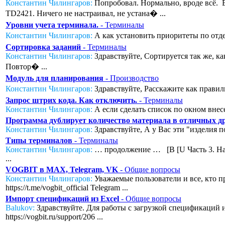
Константин Чилингаров:
Попробовал. Нормально, вроде всё. Во
TD2421. Ничего не настраивал, не устана� ...
Уровни учета терминала.
- Терминалы
Константин Чилингаров:
А как установить приоритеты по отде
Сортировка заданий
- Терминалы
Константин Чилингаров:
Здравствуйте, Сортируется так же, к
Повтор� ...
Модуль для планирования
- Производство
Константин Чилингаров:
Здравствуйте, Расскажите как правил
Запрос штрих кода. Как отключить.
- Терминалы
Константин Чилингаров:
А если сделать список по окном внесе
Программа дублирует количество материала в отличных дру
Константин Чилингаров:
Здравствуйте, А у Вас эти "изделия п
Типы терминалов
- Терминалы
Константин Чилингаров:
… продолжение … [B [U Часть 3. Нас
...
VOGBIT в MAX, Telegram, VK
- Общие вопросы
Константин Чилингаров:
Уважаемые пользователи и все, кто п
https://t.me/vogbit_official Telegram ...
Импорт спецификаций из Excel
- Общие вопросы
Balukov:
Здравствуйте. Для работы с загрузкой спецификаций из
https://vogbit.ru/support/206 ...