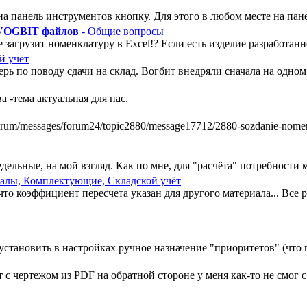
а панель инструментов кнопку. Для этого в любом месте на пан
 VOGBIT файлов
- Общие вопросы
 загрузит номенклатуру в Excel!? Если есть изделие разработанно
й учёт
ь по поводу сдачи на склад. Вогбит внедряли сначала на одном у
 -тема актуальная для нас.
m/messages/forum24/topic2880/message17712/2880-sozdanie-nomenkl
ельные, на мой взгляд. Как по мне, для "расчёта" потребности ми
алы, Комплектующие, Складской учёт
, что коэффициент пересчета указан для другого материала... Все
установить в настройках ручное назначение "приоритетов" (что п
 чертежом из PDF на обратной стороне у меня как-то не смог с