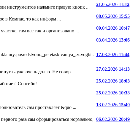
21
.05.2026
11:12
ели инструментов нажмите правую кнопк ...
08
.05.2026
15:55
е в Компас, то как информ ...
09
.04.2026
10:47
частке, там все так и организовано ...
03
.04.2026
13:06
atury-posredstvom-_peretaskivaniya_-v-vogbit-
17
.03.2026
11:44
27
.02.2026
14:13
нута - уже очень долго. Не говор ...
25
.02.2026
18:03
 работает! Спасибо!
25
.02.2026
10:33
13
.02.2026
15:40
ользователь сам проставляет &quo ...
 первого раза сам сформироваться нормально,
06
.02.2026
20:49