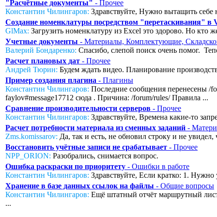
"Расчётные документы"
- Прочее
Константин Чилингаров:
Здравствуйте, Нужно вытащить себе н
Создание номенклатуры посредством "перетаскивания" в
GlMax:
Загрузить номенклатуру из Excel это здорово. Но кто же
Учетные документы
- Материалы, Комплектующие, Складско
Валерий Бондаренко:
Спасибо, слепой поиск очень помог. Тепер
Расчет плановых дат
- Прочее
Андрей Тюрин:
Будем ждать видео. Планирование производства
Пример создания плагина
- Плагины
Константин Чилингаров:
Последние сообщения перенесены /foru
faylov#message17712 сюда . Причина: /forum/rules/ Правила ...
Сравнение производительности серверов
- Прочее
Константин Чилингаров:
Здравствуйте, Времена какие-то запред
Расчет потребности материала из сменных заданий
- Матери
Zms.komissarov:
Да, так и есть, не обновил строку и не увидел
Восстановить учётные записи не срабатывает
- Прочее
NPP_ORION:
Разобрались, снимается вопрос.
Ошибка раскраски по приоритету
- Ошибки в работе
Константин Чилингаров:
Здравствуйте, Если кратко: 1. Нужно 
Хранение в базе данных ссылок на файлы
- Общие вопросы
Константин Чилингаров:
Ещё штатный отчёт маршрутный лист с
...