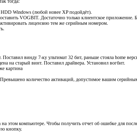
ак тогда:
 HDD Windows (любой новее XP подойдёт).
Поставить VOGBIT. Достаточно только клиентское приложение. Б
активировать лицензию тем же серийным номером.
ь.
 Поставил винду 7-ку ультимат 32 бит, раньше стояла home верс
ена на старый винт. Поставил драйвера. Установил вогбит.
же картина
 Превышено количество активаций, допустимое вашим серийным 
 на этом компьютере. Чтобы получить отчет об ошибке для пос
ую кнопку.