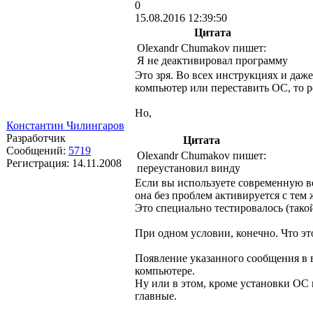
0
15.08.2016 12:39:50
Цитата
Olexandr Chumakov пишет:
Я не деактивировал программу
Это зря. Во всех инструкциях и даж
компьютер или переставить ОС, то р
Но,
Константин Чилингаров
Разработчик
Цитата
Сообщений:
5719
Olexandr Chumakov пишет:
Регистрация:
14.11.2008
переустановил винду
Если вы используете современную ве
она без проблем активируется с тем
Это специально тестировалось (такой
При одном условии, конечно. Что эт
Появление указанного сообщения в 
компьютере.
Ну или в этом, кроме установки ОС п
главные.