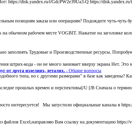
т: https://disk.yandex.ru/i/GdcPW2e39Ua3-Q https://disk.yandex
льным позициям заказа или операциям? Подождите чуть-чуть букв
ак на обычном рабочем месте VOGBIT. Нажатие на заголовке кол
ьно заполнять Трудовые и Производственные ресурсы. Попробую
ния штрих-кода - он не много занимает вверху экрана Нет. Это н
г от друга изделиях, деталях.
- Общие вопросы
одобного типа, но с другими размерами" в базе как заведены? К
ледие прошлых времен и перспективы[/U [/B Сначала о термина
росто интересуется! Мы запустили официальные каналы в https:
 файлов Excel,направляю Вам ссылку на документацию https://vog