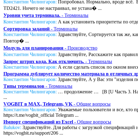
Константин Чилингаров:
Попробовал. Нормально, вроде всё. Во
TD2421. Ничего не настраивал, не устана� ...
Уровни учета терминала.
- Терминалы
Константин Чилингаров:
А как установить приоритеты по отде
Сортировка заданий
- Терминалы
Константин Чилингаров:
Здравствуйте, Сортируется так же, к
Повтор� ...
Модуль для планирования
- Производство
Константин Чилингаров:
Здравствуйте, Расскажите как правил
Запрос штрих кода. Как отключить.
- Терминалы
Константин Чилингаров:
А если сделать список по окном внесе
Программа дублирует количество материала в отличных дру
Константин Чилингаров:
Здравствуйте, А у Вас эти "изделия п
Типы терминалов
- Терминалы
Константин Чилингаров:
… продолжение … [B [U Часть 3. Нас
...
VOGBIT в MAX, Telegram, VK
- Общие вопросы
Константин Чилингаров:
Уважаемые пользователи и все, кто п
https://t.me/vogbit_official Telegram ...
Импорт спецификаций из Excel
- Общие вопросы
Balukov:
Здравствуйте. Для работы с загрузкой спецификаций из
https://vogbit.ru/support/206 ...