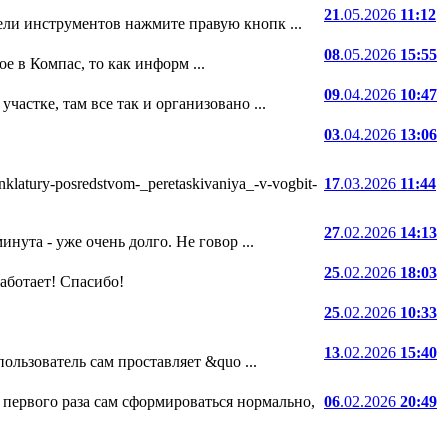
21
.05.2026
11:12
ели инструментов нажмите правую кнопк ...
08
.05.2026
15:55
е в Компас, то как информ ...
09
.04.2026
10:47
частке, там все так и организовано ...
03
.04.2026
13:06
atury-posredstvom-_peretaskivaniya_-v-vogbit-
17
.03.2026
11:44
27
.02.2026
14:13
нута - уже очень долго. Не говор ...
25
.02.2026
18:03
 работает! Спасибо!
25
.02.2026
10:33
13
.02.2026
15:40
ользователь сам проставляет &quo ...
 первого раза сам сформироваться нормально,
06
.02.2026
20:49