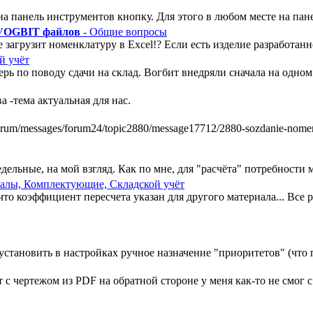
а панель инструментов кнопку. Для этого в любом месте на пан
 VOGBIT файлов
- Общие вопросы
 загрузит номенклатуру в Excel!? Если есть изделие разработанно
й учёт
ь по поводу сдачи на склад. Вогбит внедряли сначала на одном у
 -тема актуальная для нас.
m/messages/forum24/topic2880/message17712/2880-sozdanie-nomenkl
ельные, на мой взгляд. Как по мне, для "расчёта" потребности ми
алы, Комплектующие, Складской учёт
, что коэффициент пересчета указан для другого материала... Все
установить в настройках ручное назначение "приоритетов" (что п
 чертежом из PDF на обратной стороне у меня как-то не смог с