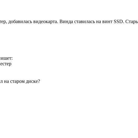
ер, добавилась видеокарта. Винда ставилась на винт SSD. Стары
пишет:
естер
л на старом диске?