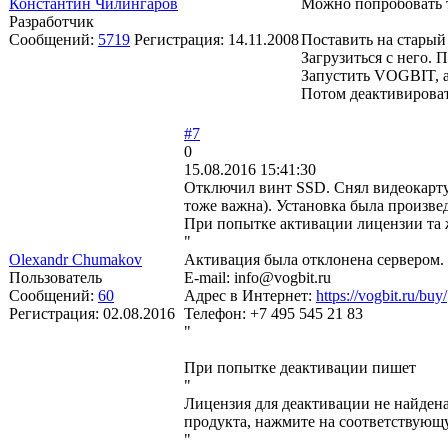
Константин Чилингаров
Можно попробовать т
Разработчик
Сообщений:
5719
Регистрация:
14.11.2008
Поставить на старый
Загрузиться с него. 
Запустить VOGBIT, 
Потом деактивироват
#7
0
15.08.2016 15:41:30
Отключил винт SSD. Снял видеокарту.
тоже важна). Установка была произвед
При попытке активации лицензии та 
"
Olexandr Chumakov
Активация была отклонена сервером.
Пользователь
E-mail: info@vogbit.ru
Сообщений:
60
Адрес в Интернет:
https://vogbit.ru/buy/
Регистрация:
02.08.2016
Телефон: +7 495 545 21 83
"
При попытке деактивации пишет
"
Лицензия для деактивации не найдена
продукта, нажмите на соответствующ
"