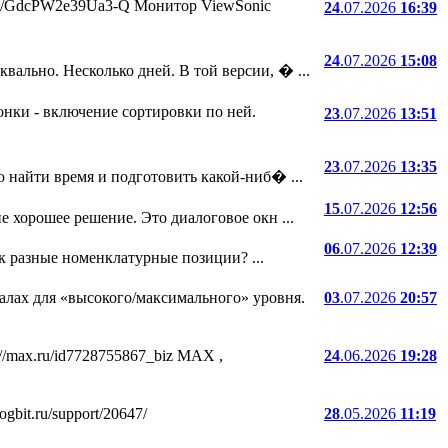
.ru/i/GdcPW2e39Ua3-Q Монитор ViewSonic
24
.07.2026
16:39
24
.07.2026
15:08
ально. Несколько дней. В той версии, � ...
онки - включение сортировки по ней.
23
.07.2026
13:51
23
.07.2026
13:35
 найти время и подготовить какой-ниб� ...
15
.07.2026
12:56
е хорошее решение. Это диалоговое окн ...
06
.07.2026
12:39
ак разные номенклатурные позиции? ...
лах для «высокого/максимального» уровня.
03
.07.2026
20:57
//max.ru/id7728755867_biz MAX ,
24
.06.2026
19:28
bit.ru/support/20647/
28
.05.2026
11:19