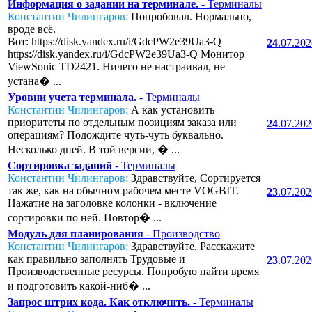
Информация о задании на терминале.
- Терминалы
Константин Чилингаров:
Попробовал. Нормально,
вроде всё.
Вот: https://disk.yandex.ru/i/GdcPW2e39Ua3-Q
24
.07.20
https://disk.yandex.ru/i/GdcPW2e39Ua3-Q Монитор
ViewSonic TD2421. Ничего не настраивал, не
устана� ...
Уровни учета терминала.
- Терминалы
Константин Чилингаров:
А как установить
приоритеты по отдельным позициям заказа или
24
.07.20
операциям? Подождите чуть-чуть буквально.
Несколько дней. В той версии, � ...
Сортировка заданий
- Терминалы
Константин Чилингаров:
Здравствуйте, Сортируется
так же, как на обычном рабочем месте VOGBIT.
23
.07.20
Нажатие на заголовке колонки - включение
сортировки по ней. Повтор� ...
Модуль для планирования
- Производство
Константин Чилингаров:
Здравствуйте, Расскажите
как правильно заполнять Трудовые и
23
.07.20
Производственные ресурсы. Попробую найти время
и подготовить какой-ниб� ...
Запрос штрих кода. Как отключить.
- Терминалы