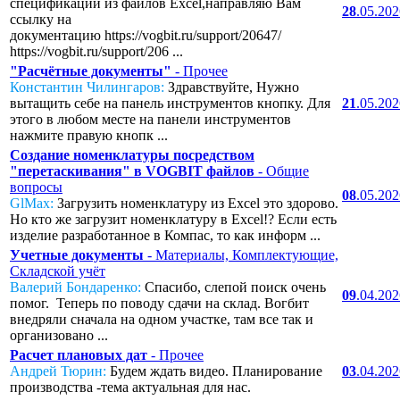
спецификаций из файлов Excel,направляю Вам
28
.05.20
ссылку на
документацию https://vogbit.ru/support/20647/
https://vogbit.ru/support/206 ...
"Расчётные документы"
- Прочее
Константин Чилингаров:
Здравствуйте, Нужно
вытащить себе на панель инструментов кнопку. Для
21
.05.20
этого в любом месте на панели инструментов
нажмите правую кнопк ...
Создание номенклатуры посредством
"перетаскивания" в VOGBIT файлов
- Общие
вопросы
08
.05.20
GlMax:
Загрузить номенклатуру из Excel это здорово.
Но кто же загрузит номенклатуру в Excel!? Если есть
изделие разработанное в Компас, то как информ ...
Учетные документы
- Материалы, Комплектующие,
Складской учёт
Валерий Бондаренко:
Спасибо, слепой поиск очень
09
.04.20
помог. Теперь по поводу сдачи на склад. Вогбит
внедряли сначала на одном участке, там все так и
организовано ...
Расчет плановых дат
- Прочее
Андрей Тюрин:
Будем ждать видео. Планирование
03
.04.20
производства -тема актуальная для нас.