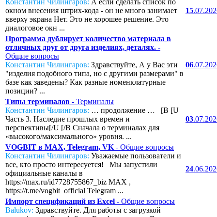
Константин Чилингаров:
А если сделать список по
окном внесения штрих-кода - он не много занимает
15
.07.20
вверху экрана Нет. Это не хорошее решение. Это
диалоговое окн ...
Программа дублирует количество материала в
отличных друг от друга изделиях, деталях.
-
Общие вопросы
Константин Чилингаров:
Здравствуйте, А у Вас эти
06
.07.20
"изделия подобного типа, но с другими размерами" в
базе как заведены? Как разные номенклатурные
позиции? ...
Типы терминалов
- Терминалы
Константин Чилингаров:
… продолжение … [B [U
Часть 3. Наследие прошлых времен и
03
.07.20
перспективы[/U [/B Сначала о терминалах для
«высокого/максимального» уровня. ...
VOGBIT в MAX, Telegram, VK
- Общие вопросы
Константин Чилингаров:
Уважаемые пользователи и
все, кто просто интересуется! Мы запустили
24
.06.20
официальные каналы в
https://max.ru/id7728755867_biz MAX ,
https://t.me/vogbit_official Telegram ...
Импорт спецификаций из Excel
- Общие вопросы
Balukov:
Здравствуйте. Для работы с загрузкой