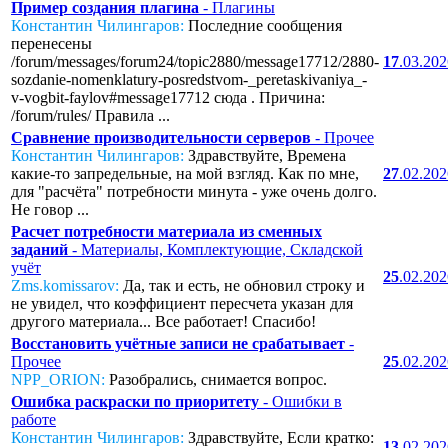
Пример создания плагина
- Плагины
Константин Чилингаров:
Последние сообщения
перенесены
/forum/messages/forum24/topic2880/message17712/2880-
17
.03.20
sozdanie-nomenklatury-posredstvom-_peretaskivaniya_-
v-vogbit-faylov#message17712 сюда . Причина:
/forum/rules/ Правила ...
Сравнение производительности серверов
- Прочее
Константин Чилингаров:
Здравствуйте, Времена
какие-то запредельные, на мой взгляд. Как по мне,
27
.02.20
для "расчёта" потребности минута - уже очень долго.
Не говор ...
Расчет потребности материала из сменных
заданий
- Материалы, Комплектующие, Складской
учёт
25
.02.20
Zms.komissarov:
Да, так и есть, не обновил строку и
не увидел, что коэффициент пересчета указан для
другого материала... Все работает! Спасибо!
Восстановить учётные записи не срабатывает
-
Прочее
25
.02.20
NPP_ORION:
Разобрались, снимается вопрос.
Ошибка раскраски по приоритету
- Ошибки в
работе
Константин Чилингаров:
Здравствуйте, Если кратко:
13
.02.20