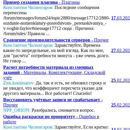
Пример создания плагина
- Плагины
Константин Чилингаров:
Последние сообщения
перенесены
/forum/messages/forum24/topic2880/message17712/2880-
17
.03.20
sozdanie-nomenklatury-posredstvom-_peretaskivaniya_-
v-vogbit-faylov#message17712 сюда . Причина:
/forum/rules/ Правила ...
Сравнение производительности серверов
- Прочее
Константин Чилингаров:
Здравствуйте, Времена
какие-то запредельные, на мой взгляд. Как по мне,
27
.02.20
для "расчёта" потребности минута - уже очень долго.
Не говор ...
Расчет потребности материала из сменных
заданий
- Материалы, Комплектующие, Складской
учёт
25
.02.20
Zms.komissarov:
Да, так и есть, не обновил строку и
не увидел, что коэффициент пересчета указан для
другого материала... Все работает! Спасибо!
Восстановить учётные записи не срабатывает
-
Прочее
25
.02.20
NPP_ORION:
Разобрались, снимается вопрос.
Ошибка раскраски по приоритету
- Ошибки в
работе
Константин Чилингаров:
Здравствуйте, Если кратко:
13
.02.20