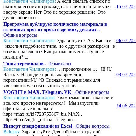
Константин Чилингаров:
А если сделать список по
окном внесения штрих-кода - он не много занимает
15
.07.20
вверху экрана Нет. Это не хорошее решение. Это
диалоговое окн ...
Программа дублирует количество материала в
отличных друг от друга изделиях, деталях.
-
Общие вопросы
Константин Чилингаров:
Здравствуйте, А у Вас эти
06
.07.20
"изделия подобного типа, но с другими размерами" в
базе как заведены? Как разные номенклатурные
позиции? ...
Типы терминалов
- Терминалы
Константин Чилингаров:
… продолжение … [B [U
Часть 3. Наследие прошлых времен и
03
.07.20
перспективы[/U [/B Сначала о терминалах для
«высокого/максимального» уровня. ...
VOGBIT в MAX, Telegram, VK
- Общие вопросы
Константин Чилингаров:
Уважаемые пользователи и
все, кто просто интересуется! Мы запустили
24
.06.20
официальные каналы в
https://max.ru/id7728755867_biz MAX ,
https://t.me/vogbit_official Telegram ...
Импорт спецификаций из Excel
- Общие вопросы
Balukov:
Здравствуйте. Для работы с загрузкой