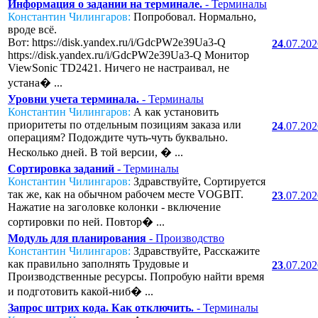
Информация о задании на терминале.
- Терминалы
Константин Чилингаров:
Попробовал. Нормально,
вроде всё.
Вот: https://disk.yandex.ru/i/GdcPW2e39Ua3-Q
24
.07.20
https://disk.yandex.ru/i/GdcPW2e39Ua3-Q Монитор
ViewSonic TD2421. Ничего не настраивал, не
устана� ...
Уровни учета терминала.
- Терминалы
Константин Чилингаров:
А как установить
приоритеты по отдельным позициям заказа или
24
.07.20
операциям? Подождите чуть-чуть буквально.
Несколько дней. В той версии, � ...
Сортировка заданий
- Терминалы
Константин Чилингаров:
Здравствуйте, Сортируется
так же, как на обычном рабочем месте VOGBIT.
23
.07.20
Нажатие на заголовке колонки - включение
сортировки по ней. Повтор� ...
Модуль для планирования
- Производство
Константин Чилингаров:
Здравствуйте, Расскажите
как правильно заполнять Трудовые и
23
.07.20
Производственные ресурсы. Попробую найти время
и подготовить какой-ниб� ...
Запрос штрих кода. Как отключить.
- Терминалы