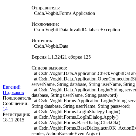
Отправитель:
Csdn.Vogbit.Forms.Application
Исключение:
Csdn.Vogbit.Data.InvalidDatabaseException
Источник:
Csdn.Vogbit.Data
Версия 1.1.32421 сборка 125
Список вызовов:
at Csdn.Vogbit.Data.Application.CheckVogbitDat ab
at Csdn.Vogbit.Data.Application.OpenConnection(St
serverName, String database, String userName, String
Евгений
at Csdn.Vogbit.Data.Application.Login(Stri ng serve
Пиджаков
database, String userName, String password)
Пользователь
at Csdn.Vogbit.Forms.Application.Login(Stri ng ser
Сообщений:
String database, String userName, String password)
14
at Csdn.Vogbit.Forms.LogInStrategy.Login()
Регистрация:
at Csdn.Vogbit.Forms.LogInDialog.Apply()
18.11.2015
at Csdn.Vogbit.Forms.BaseDialog.ClickOk()
at Csdn.Vogbit.Forms.BaseDialog.actnOK_ActionEx
sender, ActionExecuteEventArgs e)