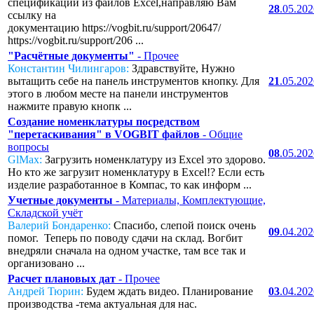
спецификаций из файлов Excel,направляю Вам
28
.05.20
ссылку на
документацию https://vogbit.ru/support/20647/
https://vogbit.ru/support/206 ...
"Расчётные документы"
- Прочее
Константин Чилингаров:
Здравствуйте, Нужно
вытащить себе на панель инструментов кнопку. Для
21
.05.20
этого в любом месте на панели инструментов
нажмите правую кнопк ...
Создание номенклатуры посредством
"перетаскивания" в VOGBIT файлов
- Общие
вопросы
08
.05.20
GlMax:
Загрузить номенклатуру из Excel это здорово.
Но кто же загрузит номенклатуру в Excel!? Если есть
изделие разработанное в Компас, то как информ ...
Учетные документы
- Материалы, Комплектующие,
Складской учёт
Валерий Бондаренко:
Спасибо, слепой поиск очень
09
.04.20
помог. Теперь по поводу сдачи на склад. Вогбит
внедряли сначала на одном участке, там все так и
организовано ...
Расчет плановых дат
- Прочее
Андрей Тюрин:
Будем ждать видео. Планирование
03
.04.20
производства -тема актуальная для нас.