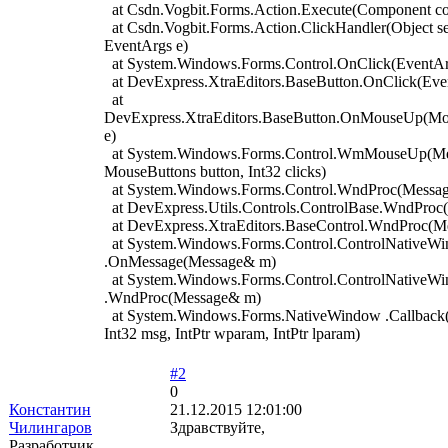
at Csdn.Vogbit.Forms.Action.Execute(Component c
at Csdn.Vogbit.Forms.Action.ClickHandler(Object se
EventArgs e)
at System.Windows.Forms.Control.OnClick(EventAr
at DevExpress.XtraEditors.BaseButton.OnClick(Eve
at
DevExpress.XtraEditors.BaseButton.OnMouseUp(M
e)
at System.Windows.Forms.Control.WmMouseUp(M
MouseButtons button, Int32 clicks)
at System.Windows.Forms.Control.WndProc(Messa
at DevExpress.Utils.Controls.ControlBase.WndPro
at DevExpress.XtraEditors.BaseControl.WndProc(M
at System.Windows.Forms.Control.ControlNativeW
.OnMessage(Message& m)
at System.Windows.Forms.Control.ControlNativeW
.WndProc(Message& m)
at System.Windows.Forms.NativeWindow .Callback(
Int32 msg, IntPtr wparam, IntPtr lparam)
#2
0
Константин
21.12.2015 12:01:00
Чилингаров
Здравствуйте,
Разработчик