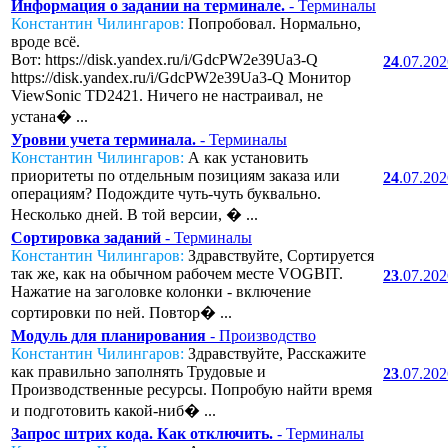
Информация о задании на терминале.
- Терминалы
Константин Чилингаров:
Попробовал. Нормально,
вроде всё.
Вот: https://disk.yandex.ru/i/GdcPW2e39Ua3-Q
24
.07.20
https://disk.yandex.ru/i/GdcPW2e39Ua3-Q Монитор
ViewSonic TD2421. Ничего не настраивал, не
устана� ...
Уровни учета терминала.
- Терминалы
Константин Чилингаров:
А как установить
приоритеты по отдельным позициям заказа или
24
.07.20
операциям? Подождите чуть-чуть буквально.
Несколько дней. В той версии, � ...
Сортировка заданий
- Терминалы
Константин Чилингаров:
Здравствуйте, Сортируется
так же, как на обычном рабочем месте VOGBIT.
23
.07.20
Нажатие на заголовке колонки - включение
сортировки по ней. Повтор� ...
Модуль для планирования
- Производство
Константин Чилингаров:
Здравствуйте, Расскажите
как правильно заполнять Трудовые и
23
.07.20
Производственные ресурсы. Попробую найти время
и подготовить какой-ниб� ...
Запрос штрих кода. Как отключить.
- Терминалы