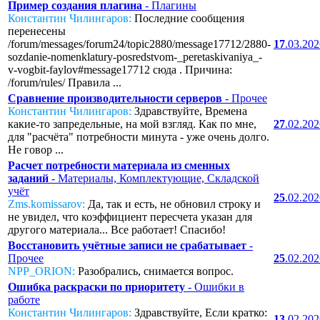
Пример создания плагина
- Плагины
Константин Чилингаров:
Последние сообщения
перенесены
/forum/messages/forum24/topic2880/message17712/2880-
17
.03.20
sozdanie-nomenklatury-posredstvom-_peretaskivaniya_-
v-vogbit-faylov#message17712 сюда . Причина:
/forum/rules/ Правила ...
Сравнение производительности серверов
- Прочее
Константин Чилингаров:
Здравствуйте, Времена
какие-то запредельные, на мой взгляд. Как по мне,
27
.02.20
для "расчёта" потребности минута - уже очень долго.
Не говор ...
Расчет потребности материала из сменных
заданий
- Материалы, Комплектующие, Складской
учёт
25
.02.20
Zms.komissarov:
Да, так и есть, не обновил строку и
не увидел, что коэффициент пересчета указан для
другого материала... Все работает! Спасибо!
Восстановить учётные записи не срабатывает
-
Прочее
25
.02.20
NPP_ORION:
Разобрались, снимается вопрос.
Ошибка раскраски по приоритету
- Ошибки в
работе
Константин Чилингаров:
Здравствуйте, Если кратко:
13
.02.20