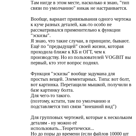
Там нигде в этом месте, насколько я знаю, "тип
связи по умолчанию" никак не настраивается.
Вообще, вариант привязывания одного чертежа
к куче разных деталей, как-то особо не
рассматривался применительно к функции
"эскизы".
Я знаю, что такие случаи, в принципе, бывают.
Ещё по "предыдущей" своей жизни, которая
проходила ближе к КБ и ОГТ, чем к
производству. Но из пользователей VOGBIT вы
первый, кто этот вопрос поднял.
Функция "эскизы" вообще задумана для
простых вещей. Элементарных. Типа: вот болт,
вот картинка. Перетащили мышкой, получили в
базе картинку болта.
Для чего-то такого.
(поэтому, кстати, там по умолчанию и
подставляется тип связи "внешний вид")
Для групповых чертежей, которые к нескольким
деталям - ну можно её
использовать...Теоретически...
Но до поры до времени (если файлов 10000 шт