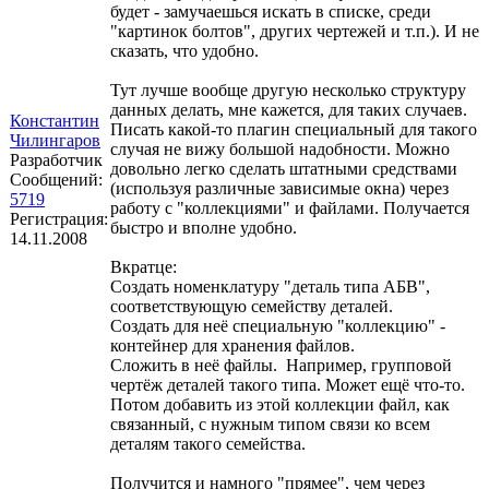
будет - замучаешься искать в списке, среди
"картинок болтов", других чертежей и т.п.). И не
сказать, что удобно.
Тут лучше вообще другую несколько структуру
данных делать, мне кажется, для таких случаев.
Константин
Писать какой-то плагин специальный для такого
Чилингаров
случая не вижу большой надобности. Можно
Разработчик
довольно легко сделать штатными средствами
Сообщений:
(используя различные зависимые окна) через
5719
работу с "коллекциями" и файлами. Получается
Регистрация:
быстро и вполне удобно.
14.11.2008
Вкратце:
Создать номенклатуру "деталь типа АБВ",
соответствующую семейству деталей.
Создать для неё специальную "коллекцию" -
контейнер для хранения файлов.
Сложить в неё файлы. Например, групповой
чертёж деталей такого типа. Может ещё что-то.
Потом добавить из этой коллекции файл, как
связанный, с нужным типом связи ко всем
деталям такого семейства.
Получится и намного "прямее", чем через