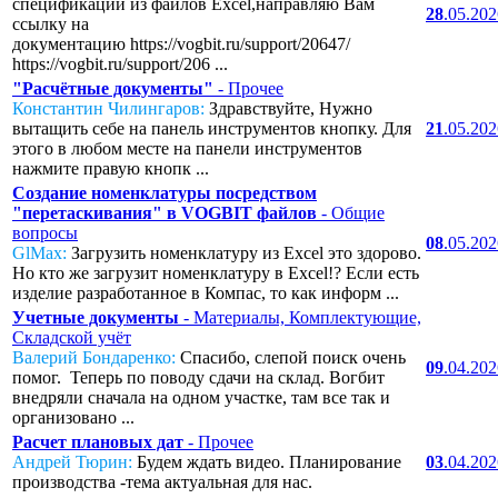
спецификаций из файлов Excel,направляю Вам
28
.05.20
ссылку на
документацию https://vogbit.ru/support/20647/
https://vogbit.ru/support/206 ...
"Расчётные документы"
- Прочее
Константин Чилингаров:
Здравствуйте, Нужно
вытащить себе на панель инструментов кнопку. Для
21
.05.20
этого в любом месте на панели инструментов
нажмите правую кнопк ...
Создание номенклатуры посредством
"перетаскивания" в VOGBIT файлов
- Общие
вопросы
08
.05.20
GlMax:
Загрузить номенклатуру из Excel это здорово.
Но кто же загрузит номенклатуру в Excel!? Если есть
изделие разработанное в Компас, то как информ ...
Учетные документы
- Материалы, Комплектующие,
Складской учёт
Валерий Бондаренко:
Спасибо, слепой поиск очень
09
.04.20
помог. Теперь по поводу сдачи на склад. Вогбит
внедряли сначала на одном участке, там все так и
организовано ...
Расчет плановых дат
- Прочее
Андрей Тюрин:
Будем ждать видео. Планирование
03
.04.20
производства -тема актуальная для нас.