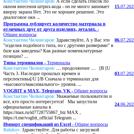
Константин Чилингаров:
А если сделать список по
окном внесения штрих-кода - он не много занимает
15
.07.20
вверху экрана Нет. Это не хорошее решение. Это
диалоговое окн ...
Программа дублирует количество материала в
отличных друг от друга изделиях, деталях.
-
Общие вопросы
Константин Чилингаров:
Здравствуйте, А у Вас эти
06
.07.20
"изделия подобного типа, но с другими размерами" в
базе как заведены? Как разные номенклатурные
позиции? ...
Типы терминалов
- Терминалы
Константин Чилингаров:
… продолжение … [B [U
Часть 3. Наследие прошлых времен и
03
.07.20
перспективы[/U [/B Сначала о терминалах для
«высокого/максимального» уровня. ...
VOGBIT в MAX, Telegram, VK
- Общие вопросы
Константин Чилингаров:
Уважаемые пользователи и
все, кто просто интересуется! Мы запустили
24
.06.20
официальные каналы в
https://max.ru/id7728755867_biz MAX ,
https://t.me/vogbit_official Telegram ...
Импорт спецификаций из Excel
- Общие вопросы
Balukov:
Здравствуйте. Для работы с загрузкой