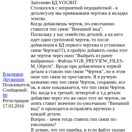
Заполняю БД VOGBIT.
Столкнулся с неприятной недоработкой - к
детали/узлу мы привязываем чертежи в вкладке
эскизы.
Когда добавляешь чертеж, по-умолчанию
ставится тип связи "Внешний вид".
Поскольку у нас семейство деталей, а на него
идет один групповой чертеж, то после
добавления в БД первого чертежа и установки
связи Чертеж(!!!), я пробую добавить снова этот
же чертеж через окно "Выбрать из ранее
выбранных - Файлы-VGB_PREVIEW_FILES-
M_Objects". Вроде при добавлении к первой
детали я ставлю тип связи "Чертеж", но в этом
Владимир
окне тип связи не проставлен. Я в ручную
Дружинин
назначаю ему тип связи Чертеж, сохраняю, все
Пользователь
ок, в окне показывается, что тип связи Чертеж.
Сообщений:
Но, когда я к третьей, четвертой и т.д детали
80
добавляю через это же окно этот же чертеж, он
Регистрация:
опять ставит значение по-умолчанию "Внешний
17.03.2016
вид" и приходится исправлять вручную у
каждой детали.
Вопрос - зачем тогда ставить тип связи по-
умолчанию?
Я думаю, что это ошибка, и если файлу указан