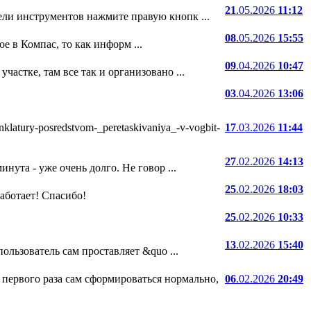
21
.05.2026
11:12
ели инструментов нажмите правую кнопк ...
08
.05.2026
15:55
е в Компас, то как информ ...
09
.04.2026
10:47
частке, там все так и организовано ...
03
.04.2026
13:06
atury-posredstvom-_peretaskivaniya_-v-vogbit-
17
.03.2026
11:44
27
.02.2026
14:13
нута - уже очень долго. Не говор ...
25
.02.2026
18:03
 работает! Спасибо!
25
.02.2026
10:33
13
.02.2026
15:40
ользователь сам проставляет &quo ...
 первого раза сам сформироваться нормально,
06
.02.2026
20:49