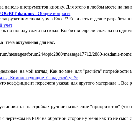
а панель инструментов кнопку. Для этого в любом месте на пан
 VOGBIT файлов
- Общие вопросы
 загрузит номенклатуру в Excel!? Если есть изделие разработанно
й учёт
ь по поводу сдачи на склад. Вогбит внедряли сначала на одном у
 -тема актуальная для нас.
m/messages/forum24/topic2880/message17712/2880-sozdanie-nomenkl
ельные, на мой взгляд. Как по мне, для "расчёта" потребности ми
алы, Комплектующие, Складской учёт
, что коэффициент пересчета указан для другого материала... Все
установить в настройках ручное назначение "приоритетов" (что п
 чертежом из PDF на обратной стороне у меня как-то не смог с