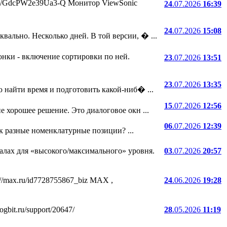
.ru/i/GdcPW2e39Ua3-Q Монитор ViewSonic
24
.07.2026
16:39
24
.07.2026
15:08
ально. Несколько дней. В той версии, � ...
онки - включение сортировки по ней.
23
.07.2026
13:51
23
.07.2026
13:35
 найти время и подготовить какой-ниб� ...
15
.07.2026
12:56
е хорошее решение. Это диалоговое окн ...
06
.07.2026
12:39
ак разные номенклатурные позиции? ...
лах для «высокого/максимального» уровня.
03
.07.2026
20:57
//max.ru/id7728755867_biz MAX ,
24
.06.2026
19:28
bit.ru/support/20647/
28
.05.2026
11:19