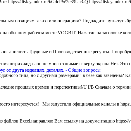
т: https://disk.yandex.ru/i/GdcPW2e39Ua3-Q https://disk.yandex
льным позициям заказа или операциям? Подождите чуть-чуть букв
ак на обычном рабочем месте VOGBIT. Нажатие на заголовке кол
ьно заполнять Трудовые и Производственные ресурсы. Попробую
ния штрих-кода - он не много занимает вверху экрана Нет. Это н
г от друга изделиях, деталях.
- Общие вопросы
одобного типа, но с другими размерами" в базе как заведены? К
ледие прошлых времен и перспективы[/U [/B Сначала о термина
росто интересуется! Мы запустили официальные каналы в https:
 файлов Excel,направляю Вам ссылку на документацию https://vog