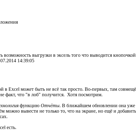
дложения
ть возможность выгрузки в эксель того что выводится кнопоч
.07.2014 14:39:05
кой в Excel может быть не всё так просто. Во-первых, там совме
не факт, что "в лоб" получится. Хотя посмотрим.
ехнология
функцию
Отчёты
. В ближайшем обновлении она уже п
ём можно вывести не только то, что на экране, но ещё и добавит
сах.
el есть.