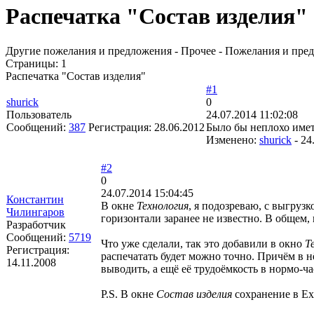
Распечатка "Состав изделия"
Другие пожелания и предложения - Прочее - Пожелания и пре
Страницы:
1
Распечатка "Состав изделия"
#1
shurick
0
Пользователь
24.07.2014 11:02:08
Сообщений:
387
Регистрация:
28.06.2012
Было бы неплохо име
Изменено:
shurick
-
24
#2
0
24.07.2014 15:04:45
Константин
В окне
Технология
, я подозреваю, с выгруз
Чилингаров
горизонтали заранее не известно. В общем, 
Разработчик
Сообщений:
5719
Что уже сделали, так это добавили в окно
Т
Регистрация:
распечатать будет можно точно. Причём в н
14.11.2008
выводить, а ещё её трудоёмкость в нормо-ча
P.S. В окне
Состав изделия
сохранение в Exc