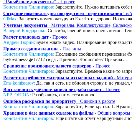
"Расчётные документы"
- Прочее
Константин Чилингаров:
Здравствуйте, Нужно вытащить себе н
Создание номенклатуры посредством "перетаскивания" в
GlMax:
Загрузить номенклатуру из Excel это здорово. Но кто же
Учетные документы
- Материалы, Комплектующие, Складско
Валерий Бондаренко:
Спасибо, слепой поиск очень помог. Тепер
Расчет плановых дат
- Прочее
Андрей Тюрин:
Будем ждать видео. Планирование производства
Пример создания плагина
- Плагины
Константин Чилингаров:
Последние сообщения перенесены /foru
faylov#message17712 сюда . Причина: /forum/rules/ Правила ...
Сравнение производительности серверов
- Прочее
Константин Чилингаров:
Здравствуйте, Времена какие-то запред
Расчет потребности материала из сменных заданий
- Матери
Zms.komissarov:
Да, так и есть, не обновил строку и не увидел
Восстановить учётные записи не срабатывает
- Прочее
NPP_ORION:
Разобрались, снимается вопрос.
Ошибка раскраски по приоритету
- Ошибки в работе
Константин Чилингаров:
Здравствуйте, Если кратко: 1. Нужно 
Хранение в базе данных ссылок на файлы
- Общие вопросы
Константин Чилингаров:
Ещё штатный отчёт маршрутный лист с
...