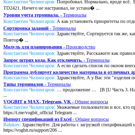
Константин Чилингаров:
Попробовал. Нормально, вроде всё. Во
TD2421. Ничего не настраивал, не устана� ...
Уровни учета терминала.
- Терминалы
Константин Чилингаров:
А как установить приоритеты по отде
Сортировка заданий
- Терминалы
Константин Чилингаров:
Здравствуйте, Сортируется так же, к
Повтор� ...
Модуль для планирования
- Производство
Константин Чилингаров:
Здравствуйте, Расскажите как правил
Запрос штрих кода. Как отключить.
- Терминалы
Константин Чилингаров:
А если сделать список по окном внесе
Программа дублирует количество материала в отличных дру
Константин Чилингаров:
Здравствуйте, А у Вас эти "изделия п
Типы терминалов
- Терминалы
Константин Чилингаров:
… продолжение … [B [U Часть 3. Нас
...
VOGBIT в MAX, Telegram, VK
- Общие вопросы
Константин Чилингаров:
Уважаемые пользователи и все, кто п
https://t.me/vogbit_official Telegram ...
Импорт спецификаций из Excel
- Общие вопросы
Balukov:
Здравствуйте. Для работы с загрузкой спецификаций из
https://vogbit.ru/support/206 ...