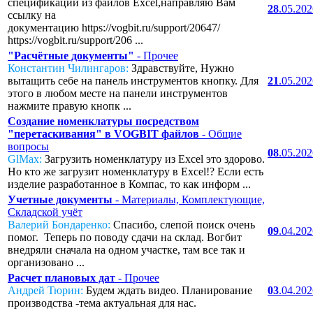
спецификаций из файлов Excel,направляю Вам
28
.05.20
ссылку на
документацию https://vogbit.ru/support/20647/
https://vogbit.ru/support/206 ...
"Расчётные документы"
- Прочее
Константин Чилингаров:
Здравствуйте, Нужно
вытащить себе на панель инструментов кнопку. Для
21
.05.20
этого в любом месте на панели инструментов
нажмите правую кнопк ...
Создание номенклатуры посредством
"перетаскивания" в VOGBIT файлов
- Общие
вопросы
08
.05.20
GlMax:
Загрузить номенклатуру из Excel это здорово.
Но кто же загрузит номенклатуру в Excel!? Если есть
изделие разработанное в Компас, то как информ ...
Учетные документы
- Материалы, Комплектующие,
Складской учёт
Валерий Бондаренко:
Спасибо, слепой поиск очень
09
.04.20
помог. Теперь по поводу сдачи на склад. Вогбит
внедряли сначала на одном участке, там все так и
организовано ...
Расчет плановых дат
- Прочее
Андрей Тюрин:
Будем ждать видео. Планирование
03
.04.20
производства -тема актуальная для нас.