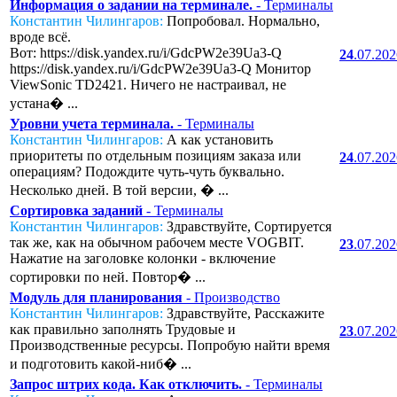
Информация о задании на терминале.
- Терминалы
Константин Чилингаров:
Попробовал. Нормально,
вроде всё.
Вот: https://disk.yandex.ru/i/GdcPW2e39Ua3-Q
24
.07.20
https://disk.yandex.ru/i/GdcPW2e39Ua3-Q Монитор
ViewSonic TD2421. Ничего не настраивал, не
устана� ...
Уровни учета терминала.
- Терминалы
Константин Чилингаров:
А как установить
приоритеты по отдельным позициям заказа или
24
.07.20
операциям? Подождите чуть-чуть буквально.
Несколько дней. В той версии, � ...
Сортировка заданий
- Терминалы
Константин Чилингаров:
Здравствуйте, Сортируется
так же, как на обычном рабочем месте VOGBIT.
23
.07.20
Нажатие на заголовке колонки - включение
сортировки по ней. Повтор� ...
Модуль для планирования
- Производство
Константин Чилингаров:
Здравствуйте, Расскажите
как правильно заполнять Трудовые и
23
.07.20
Производственные ресурсы. Попробую найти время
и подготовить какой-ниб� ...
Запрос штрих кода. Как отключить.
- Терминалы