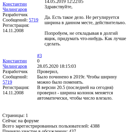
14.05.2019 12:22:05
Константин
Здравствуйте,
Чилингаров
Разработчик
Да. Есть такое дело. Не регулируется
Сообщений:
5719
ширина в данном месте, действительно.
Регистрация:
14.11.2008
Попробуем, не откладывая в долгий
ящик, придумать что-нибудь. Как лучше
сделать.
#3
Константин
0
Чилингаров
28.05.2020 18:15:03
Разработчик
Проверил,
Сообщений:
Было починено в 2019г. Чтобы ширину
5719
можно было поменять.
Регистрация:
В версии 20.5 (последней на сегодня)
14.11.2008
проверил - ширина колонок меняется
автоматически, чтобы число влезало.
Страницы:
1
Сейчас на форуме
Всего зарегистрированных пользователей:
4388
Приняло участие в обсуждении:
437