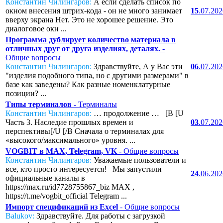
Константин Чилингаров:
А если сделать список по
окном внесения штрих-кода - он не много занимает
15
.07.20
вверху экрана Нет. Это не хорошее решение. Это
диалоговое окн ...
Программа дублирует количество материала в
отличных друг от друга изделиях, деталях.
-
Общие вопросы
Константин Чилингаров:
Здравствуйте, А у Вас эти
06
.07.20
"изделия подобного типа, но с другими размерами" в
базе как заведены? Как разные номенклатурные
позиции? ...
Типы терминалов
- Терминалы
Константин Чилингаров:
… продолжение … [B [U
Часть 3. Наследие прошлых времен и
03
.07.20
перспективы[/U [/B Сначала о терминалах для
«высокого/максимального» уровня. ...
VOGBIT в MAX, Telegram, VK
- Общие вопросы
Константин Чилингаров:
Уважаемые пользователи и
все, кто просто интересуется! Мы запустили
24
.06.20
официальные каналы в
https://max.ru/id7728755867_biz MAX ,
https://t.me/vogbit_official Telegram ...
Импорт спецификаций из Excel
- Общие вопросы
Balukov:
Здравствуйте. Для работы с загрузкой