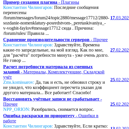
Пример создания плагина
- Плагины
Константин Чилингаров:
Последние сообщения
перенесены
/forum/messages/forum24/topic2880/message17712/2880-
17
.03.20
sozdanie-nomenklatury-posredstvom-_peretaskivaniya_-
v-vogbit-faylov#message17712 сюда . Причина:
/forum/rules/ Правила ...
Сравнение производительности серверов
- Прочее
Константин Чилингаров:
Здравствуйте, Времена
какие-то запредельные, на мой взгляд. Как по мне,
27
.02.20
для "расчёта" потребности минута - уже очень долго.
Не говор ...
Расчет потребности материала из сменных
заданий
- Материалы, Комплектующие, Складской
учёт
25
.02.20
Zms.komissarov:
Да, так и есть, не обновил строку и
не увидел, что коэффициент пересчета указан для
другого материала... Все работает! Спасибо!
Восстановить учётные записи не срабатывает
-
Прочее
25
.02.20
NPP_ORION:
Разобрались, снимается вопрос.
Ошибка раскраски по приоритету
- Ошибки в
работе
Константин Чилингаров:
Здравствуйте, Если кратко:
13
.02.20