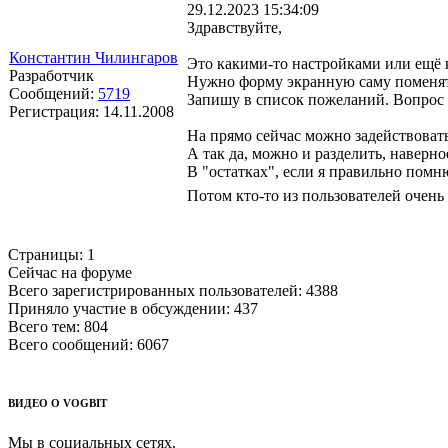
29.12.2023 15:34:09
Здравствуйте,
Константин Чилингаров
Это какими-то настройками или ещё к
Разработчик
Нужно форму экранную саму поменять
Сообщений:
5719
Запишу в список пожеланий. Вопрос 
Регистрация:
14.11.2008
На прямо сейчас можно задействоват
А так да, можно и разделить, наверное
В "остатках", если я правильно помн
Потом кто-то из пользователей очен
Страницы:
1
Сейчас на форуме
Всего зарегистрированных пользователей:
4388
Приняло участие в обсуждении:
437
Всего тем:
804
Всего сообщений:
6067
ВИДЕО О VOGBIT
Мы в социальных сетях.