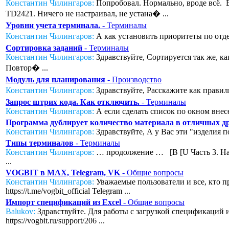
Константин Чилингаров:
Попробовал. Нормально, вроде всё. Во
TD2421. Ничего не настраивал, не устана� ...
Уровни учета терминала.
- Терминалы
Константин Чилингаров:
А как установить приоритеты по отде
Сортировка заданий
- Терминалы
Константин Чилингаров:
Здравствуйте, Сортируется так же, к
Повтор� ...
Модуль для планирования
- Производство
Константин Чилингаров:
Здравствуйте, Расскажите как правил
Запрос штрих кода. Как отключить.
- Терминалы
Константин Чилингаров:
А если сделать список по окном внесе
Программа дублирует количество материала в отличных дру
Константин Чилингаров:
Здравствуйте, А у Вас эти "изделия п
Типы терминалов
- Терминалы
Константин Чилингаров:
… продолжение … [B [U Часть 3. Нас
...
VOGBIT в MAX, Telegram, VK
- Общие вопросы
Константин Чилингаров:
Уважаемые пользователи и все, кто п
https://t.me/vogbit_official Telegram ...
Импорт спецификаций из Excel
- Общие вопросы
Balukov:
Здравствуйте. Для работы с загрузкой спецификаций из
https://vogbit.ru/support/206 ...