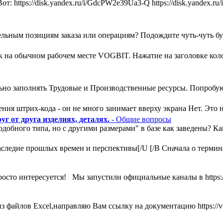
т: https://disk.yandex.ru/i/GdcPW2e39Ua3-Q https://disk.yandex
льным позициям заказа или операциям? Подождите чуть-чуть букв
ак на обычном рабочем месте VOGBIT. Нажатие на заголовке кол
ьно заполнять Трудовые и Производственные ресурсы. Попробую
ния штрих-кода - он не много занимает вверху экрана Нет. Это н
г от друга изделиях, деталях.
- Общие вопросы
одобного типа, но с другими размерами" в базе как заведены? К
ледие прошлых времен и перспективы[/U [/B Сначала о термина
росто интересуется! Мы запустили официальные каналы в https:
 файлов Excel,направляю Вам ссылку на документацию https://vog