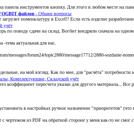
а панель инструментов кнопку. Для этого в любом месте на пан
 VOGBIT файлов
- Общие вопросы
 загрузит номенклатуру в Excel!? Если есть изделие разработанно
й учёт
ь по поводу сдачи на склад. Вогбит внедряли сначала на одном у
 -тема актуальная для нас.
m/messages/forum24/topic2880/message17712/2880-sozdanie-nomenkl
ельные, на мой взгляд. Как по мне, для "расчёта" потребности ми
алы, Комплектующие, Складской учёт
, что коэффициент пересчета указан для другого материала... Все
установить в настройках ручное назначение "приоритетов" (что п
 чертежом из PDF на обратной стороне у меня как-то не смог с