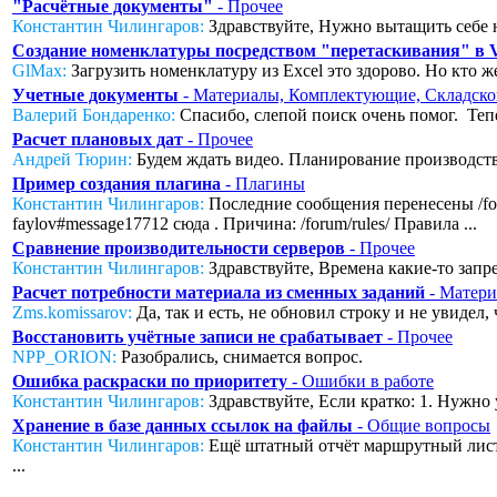
"Расчётные документы"
- Прочее
Константин Чилингаров:
Здравствуйте, Нужно вытащить себе н
Создание номенклатуры посредством "перетаскивания" в
GlMax:
Загрузить номенклатуру из Excel это здорово. Но кто же
Учетные документы
- Материалы, Комплектующие, Складско
Валерий Бондаренко:
Спасибо, слепой поиск очень помог. Тепер
Расчет плановых дат
- Прочее
Андрей Тюрин:
Будем ждать видео. Планирование производства
Пример создания плагина
- Плагины
Константин Чилингаров:
Последние сообщения перенесены /foru
faylov#message17712 сюда . Причина: /forum/rules/ Правила ...
Сравнение производительности серверов
- Прочее
Константин Чилингаров:
Здравствуйте, Времена какие-то запред
Расчет потребности материала из сменных заданий
- Матери
Zms.komissarov:
Да, так и есть, не обновил строку и не увидел
Восстановить учётные записи не срабатывает
- Прочее
NPP_ORION:
Разобрались, снимается вопрос.
Ошибка раскраски по приоритету
- Ошибки в работе
Константин Чилингаров:
Здравствуйте, Если кратко: 1. Нужно 
Хранение в базе данных ссылок на файлы
- Общие вопросы
Константин Чилингаров:
Ещё штатный отчёт маршрутный лист с
...