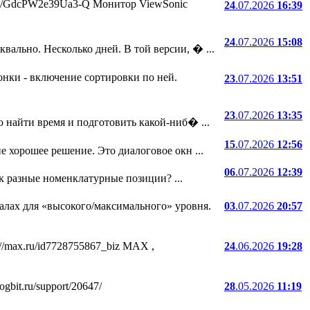
.ru/i/GdcPW2e39Ua3-Q Монитор ViewSonic
24
.07.2026
16:39
24
.07.2026
15:08
ально. Несколько дней. В той версии, � ...
онки - включение сортировки по ней.
23
.07.2026
13:51
23
.07.2026
13:35
 найти время и подготовить какой-ниб� ...
15
.07.2026
12:56
е хорошее решение. Это диалоговое окн ...
06
.07.2026
12:39
ак разные номенклатурные позиции? ...
лах для «высокого/максимального» уровня.
03
.07.2026
20:57
//max.ru/id7728755867_biz MAX ,
24
.06.2026
19:28
bit.ru/support/20647/
28
.05.2026
11:19