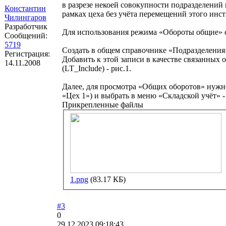
в разрезе некоей совокупности подразделений
Константин
рамках цеха без учёта перемещений этого инс
Чилингаров
Разработчик
Для использования режима «Обороты общие» 
Сообщений:
5719
Создать в общем справочнике «Подразделения
Регистрация:
Добавить к этой записи в качестве связанных 
14.11.2008
(LT_Include) - рис.1.
Далее, для просмотра «Общих оборотов» нужно
«Цех 1») и выбрать в меню «Складской учёт» 
Прикрепленные файлы
1.png
(83.17 КБ)
#3
0
29.12.2023 09:18:43