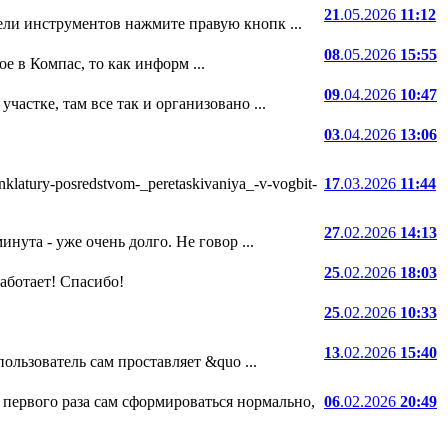
21
.05.2026
11:12
ели инструментов нажмите правую кнопк ...
08
.05.2026
15:55
е в Компас, то как информ ...
09
.04.2026
10:47
частке, там все так и организовано ...
03
.04.2026
13:06
atury-posredstvom-_peretaskivaniya_-v-vogbit-
17
.03.2026
11:44
27
.02.2026
14:13
нута - уже очень долго. Не говор ...
25
.02.2026
18:03
 работает! Спасибо!
25
.02.2026
10:33
13
.02.2026
15:40
ользователь сам проставляет &quo ...
 первого раза сам сформироваться нормально,
06
.02.2026
20:49