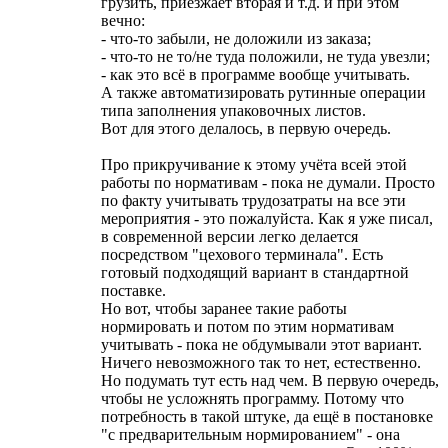
грузить, приезжает вторая и т.д. и при этом
вечно:
- что-то забыли, не доложили из заказа;
- что-то не то/не туда положили, не туда увезли;
- как это всё в программе вообще учитывать.
А также автоматизировать рутинные операции
типа заполнения упаковочных листов.
Вот для этого делалось, в первую очередь.
Про прикручивание к этому учёта всей этой
работы по нормативам - пока не думали. Просто
по факту учитывать трудозатраты на все эти
мероприятия - это пожалуйста. Как я уже писал,
в современной версии легко делается
посредством "цехового терминала". Есть
готовый подходящий вариант в стандартной
поставке.
Но вот, чтобы заранее такие работы
нормировать и потом по этим нормативам
учитывать - пока не обдумывали этот вариант.
Ничего невозможного так то нет, естественно.
Но подумать тут есть над чем. В первую очередь,
чтобы не усложнять программу. Потому что
потребность в такой штуке, да ещё в постановке
"с предварительным нормированием" - она