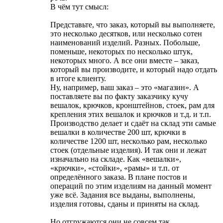
В чём тут смысл:
Представьте, что заказ, который вы выполняете,
это несколько десятков, или несколько сотен
наименований изделий. Разных. Побольше,
поменьше, некоторых по несколько штук,
некоторых много. А все они вместе – заказ,
который вы производите, и который надо отдать
в итоге клиенту.
Ну, например, ваш заказ – это «магазин». А
поставляете вы по факту заказчику кучу
вешалок, крючков, кронштейнов, стоек, рам для
крепления этих вешалок и крючков и т.д. и т.п.
Производство делает и сдаёт на склад эти самые
вешалки в количестве 200 шт, крючки в
количестве 1200 шт, несколько рам, несколько
стоек (отдельные изделия). И так они и лежат
изначально на складе. Как «вешалки»,
«крючки», «стойки», «рамы» и т.п. от
определённого заказа. В плане постов и
операций по этим изделиям на данный момент
уже всё. Задания все выданы, выполнены,
изделия готовы, сданы и приняты на склад.
Но отгружаются они не совсем так.