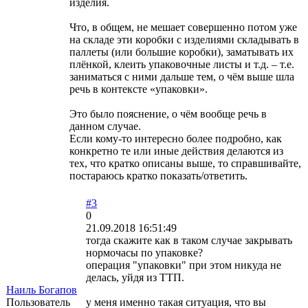
изделия.
Что, в общем, не мешает совершенно потом уже
на складе эти коробки с изделиями складывать в
паллеты (или большие коробки), заматывать их
плёнкой, клеить упаковочные листы и т.д. – т.е.
заниматься с ними дальше тем, о чём выше шла
речь в контексте «упаковки».
Это было пояснение, о чём вообще речь в
данном случае.
Если кому-то интересно более подробно, как
конкретно те или иные действия делаются из
тех, что кратко описаны выше, то справшивайте,
постараюсь кратко показать/ответить.
#3
0
21.09.2018 16:51:49
тогда скажите как в таком случае закрывать
нормочасы по упаковке?
операция "упаковки" при этом никуда не
делась, уйдя из ТТП.
Наиль Богапов
Пользователь
у меня именно такая ситуация, что вы