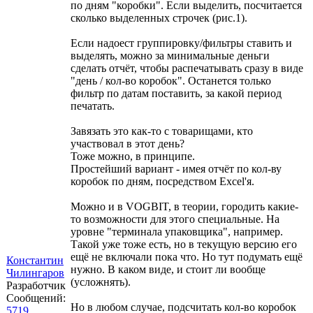
по дням "коробки". Если выделить, посчитается
сколько выделенных строчек (рис.1).
Если надоест группировку/фильтры ставить и
выделять, можно за минимальные деньги
сделать отчёт, чтобы распечатывать сразу в виде
"день / кол-во коробок". Останется только
фильтр по датам поставить, за какой период
печатать.
Завязать это как-то с товарищами, кто
участвовал в этот день?
Тоже можно, в принципе.
Простейший вариант - имея отчёт по кол-ву
коробок по дням, посредством Excel'я.
Можно и в VOGBIT, в теории, городить какие-
то возможности для этого специальные. На
уровне "терминала упаковщика", например.
Такой уже тоже есть, но в текущую версию его
ещё не включали пока что. Но тут подумать ещё
Константин
нужно. В каком виде, и стоит ли вообще
Чилингаров
(усложнять).
Разработчик
Сообщений:
Но в любом случае, подсчитать кол-во коробок
5719