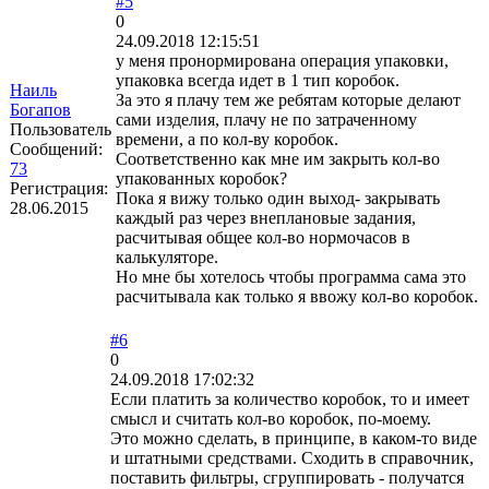
#5
0
24.09.2018 12:15:51
у меня пронормирована операция упаковки,
упаковка всегда идет в 1 тип коробок.
Наиль
За это я плачу тем же ребятам которые делают
Богапов
сами изделия, плачу не по затраченному
Пользователь
времени, а по кол-ву коробок.
Сообщений:
Соответственно как мне им закрыть кол-во
73
упакованных коробок?
Регистрация:
Пока я вижу только один выход- закрывать
28.06.2015
каждый раз через внеплановые задания,
расчитывая общее кол-во нормочасов в
калькуляторе.
Но мне бы хотелось чтобы программа сама это
расчитывала как только я ввожу кол-во коробок.
#6
0
24.09.2018 17:02:32
Если платить за количество коробок, то и имеет
смысл и считать кол-во коробок, по-моему.
Это можно сделать, в принципе, в каком-то виде
и штатными средствами. Сходить в справочник,
поставить фильтры, сгруппировать - получатся