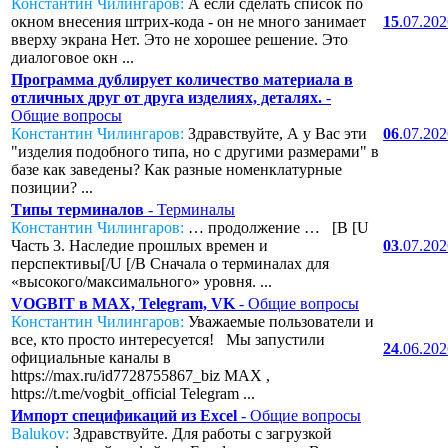
Константин Чилингаров:
А если сделать список по
окном внесения штрих-кода - он не много занимает
15
.07.20
вверху экрана Нет. Это не хорошее решение. Это
диалоговое окн ...
Программа дублирует количество материала в
отличных друг от друга изделиях, деталях.
-
Общие вопросы
Константин Чилингаров:
Здравствуйте, А у Вас эти
06
.07.20
"изделия подобного типа, но с другими размерами" в
базе как заведены? Как разные номенклатурные
позиции? ...
Типы терминалов
- Терминалы
Константин Чилингаров:
… продолжение … [B [U
Часть 3. Наследие прошлых времен и
03
.07.20
перспективы[/U [/B Сначала о терминалах для
«высокого/максимального» уровня. ...
VOGBIT в MAX, Telegram, VK
- Общие вопросы
Константин Чилингаров:
Уважаемые пользователи и
все, кто просто интересуется! Мы запустили
24
.06.20
официальные каналы в
https://max.ru/id7728755867_biz MAX ,
https://t.me/vogbit_official Telegram ...
Импорт спецификаций из Excel
- Общие вопросы
Balukov:
Здравствуйте. Для работы с загрузкой