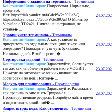
Информация о задании на терминале.
- Терминалы
Константин Чилингаров:
Попробовал. Нормально,
вроде всё.
Вот: https://disk.yandex.ru/i/GdcPW2e39Ua3-Q
24
.07.20
https://disk.yandex.ru/i/GdcPW2e39Ua3-Q Монитор
ViewSonic TD2421. Ничего не настраивал, не
устана� ...
Уровни учета терминала.
- Терминалы
Константин Чилингаров:
А как установить
приоритеты по отдельным позициям заказа или
24
.07.20
операциям? Подождите чуть-чуть буквально.
Несколько дней. В той версии, � ...
Сортировка заданий
- Терминалы
Константин Чилингаров:
Здравствуйте, Сортируется
так же, как на обычном рабочем месте VOGBIT.
23
.07.20
Нажатие на заголовке колонки - включение
сортировки по ней. Повтор� ...
Модуль для планирования
- Производство
Константин Чилингаров:
Здравствуйте, Расскажите
как правильно заполнять Трудовые и
23
.07.20
Производственные ресурсы. Попробую найти время
и подготовить какой-ниб� ...
Запрос штрих кода. Как отключить.
- Терминалы