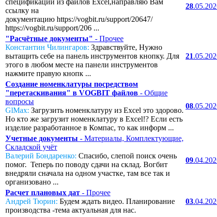
спецификаций из файлов Excel,направляю Вам
28
.05.20
ссылку на
документацию https://vogbit.ru/support/20647/
https://vogbit.ru/support/206 ...
"Расчётные документы"
- Прочее
Константин Чилингаров:
Здравствуйте, Нужно
вытащить себе на панель инструментов кнопку. Для
21
.05.20
этого в любом месте на панели инструментов
нажмите правую кнопк ...
Создание номенклатуры посредством
"перетаскивания" в VOGBIT файлов
- Общие
вопросы
08
.05.20
GlMax:
Загрузить номенклатуру из Excel это здорово.
Но кто же загрузит номенклатуру в Excel!? Если есть
изделие разработанное в Компас, то как информ ...
Учетные документы
- Материалы, Комплектующие,
Складской учёт
Валерий Бондаренко:
Спасибо, слепой поиск очень
09
.04.20
помог. Теперь по поводу сдачи на склад. Вогбит
внедряли сначала на одном участке, там все так и
организовано ...
Расчет плановых дат
- Прочее
Андрей Тюрин:
Будем ждать видео. Планирование
03
.04.20
производства -тема актуальная для нас.