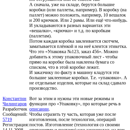
А сначала, уже на складе, берутся большие
коробки (или паллеты, например). В коробку (на
паллет) можно положить, например, 10 вешалок
и 200 крючков. Или 2 рамы. Или ещё что-нибудь.
И укладываются в разных вариантах эти
«вешалки», «крючки» и т.д. по коробкам
(паллетам).
Потом каждая коробка заклеивается скотчем,
заматывается плёнкой и на неё клеится этикетка.
Что это «Упаковка №123, заказ 456». Можно
добавить к этому упаковочный лист - чтобы
прямо на коробке была наклеена бумага со
списком, что в этой коробке лежит.
И заказчику по факту в машину кладутся эти
большие заклеенные коробки. Т.е. «упаковки». А
не отдельные изделия, которые на склад сдавало
производство.
Константин
Вот за этим и нужны эти новые режимы и
Чилингаров
функции про «Упаковку», про которые речь в
Разработчик
описании
.
Сообщений:
Чтобы отразить ту часть, которая уже после
5719
изготовления, после технологии, операций
Регистрация:
постов. Изготовление (технология со своими
14.11.2008
операциями и постами) уже закончилась на том,