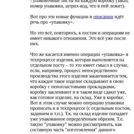
- упаковочные листы на каждую коробку (заказ,
номер упаковки, штрих-код, что в ней лежит).
Вот про эти новые функции в
описании
идёт
речь про «упаковку».
Но это всё, повторюсь, к постам и операциям не
имеет никакого отношения. Это всё уже после
них.
Что же касается именно операции «упаковка» в
техпроцессе изделия, которая выполняется на
отдельном посту – то это имеет смысл в случае,
если, например, процесс непосредственно
производства этого изделия заканчивается тем,
что каждое такое изделие складывают в свою
коробку с пенопластовыми прокладками,
коробку заклеивают и в таком виде сдают уже,
как готовое изделие, на склад. Уже в коробке.
Вот в этом случае можно операцию упаковки
прописать и в техпроцессе (с отдельным постом,
заданием и т.п.). Т.к. на склад изделие попадает
уже упакованное определённым образом. Т.е.
такую "упаковку" можно рассматривать, как
составную часть "изготовления" данного