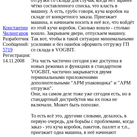
отгрузки со склада для случая, когда нет заранее
чётко составленного списка, что класть в
машину. А есть, грубо говоря, куча коробок на
складе от конкретного заказа. Приезжает
машина, и начинаем носить в неё все, что войдёт
Константин
из этой кучи коробок. Сколько вошло - столько
Чилингаров
вошло. Закрываем двери, отпускаем машину.
Разработчик
Так вот, чтобы в такой ситуации минимальными
Сообщений:
усилиями и без ошибок оформить отгрузку ГП
5719
со склада в VOGBIT.
Регистрация:
14.11.2008
Эта часть частично сегодня уже доступна в
новых режимах и функциях в стандартном
VOGBIT, частично закрывается двумя
терминальными приложениями
дополнительными "АРМ упаковщика" и "АРМ
отгрузки".
Они, на самом деле тоже уже сегодня есть, но в
стандартный дистрибутив мы их пока не
включали. Может быть попозже.
То есть всё это, другими словами, делалось, в
первую очередь, для борьбы с проблемами, когда
заказ - это куча коробок, пакетов, паллет и т.п.,
приезжает одна машина, в неё начинают