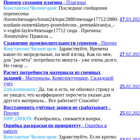
Пример создания плагина
- Плагины
Константин Чилингаров:
Последние сообщения
перенесены
/forum/messages/forum24/topic2880/message17712/2880-
17
.03.20
sozdanie-nomenklatury-posredstvom-_peretaskivaniya_-
v-vogbit-faylov#message17712 сюда . Причина:
/forum/rules/ Правила ...
Сравнение производительности серверов
- Прочее
Константин Чилингаров:
Здравствуйте, Времена
какие-то запредельные, на мой взгляд. Как по мне,
27
.02.20
для "расчёта" потребности минута - уже очень долго.
Не говор ...
Расчет потребности материала из сменных
заданий
- Материалы, Комплектующие, Складской
учёт
25
.02.20
Zms.komissarov:
Да, так и есть, не обновил строку и
не увидел, что коэффициент пересчета указан для
другого материала... Все работает! Спасибо!
Восстановить учётные записи не срабатывает
-
Прочее
25
.02.20
NPP_ORION:
Разобрались, снимается вопрос.
Ошибка раскраски по приоритету
- Ошибки в
работе
Константин Чилингаров:
Здравствуйте, Если кратко:
13
.02.20