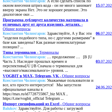
Константин Чилингаров:
А если сделать список по
окном внесения штрих-кода - он не много занимает
15
.07.20
вверху экрана Нет. Это не хорошее решение. Это
диалоговое окн ...
Программа дублирует количество материала в
отличных друг от друга изделиях, деталях.
-
Общие вопросы
Константин Чилингаров:
Здравствуйте, А у Вас эти
06
.07.20
"изделия подобного типа, но с другими размерами" в
базе как заведены? Как разные номенклатурные
позиции? ...
Типы терминалов
- Терминалы
Константин Чилингаров:
… продолжение … [B [U
Часть 3. Наследие прошлых времен и
03
.07.20
перспективы[/U [/B Сначала о терминалах для
«высокого/максимального» уровня. ...
VOGBIT в MAX, Telegram, VK
- Общие вопросы
Константин Чилингаров:
Уважаемые пользователи и
все, кто просто интересуется! Мы запустили
24
.06.20
официальные каналы в
https://max.ru/id7728755867_biz MAX ,
https://t.me/vogbit_official Telegram ...
Импорт спецификаций из Excel
- Общие вопросы
Balukov:
Здравствуйте. Для работы с загрузкой