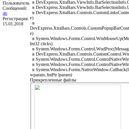
в DevExpress.XtraBars.ViewInfo.BarSelectionInfo.C
Пользователь
в DevExpress.XtraBars.ViewInfo.BarSelectionInfo.U
Сообщений:
в DevExpress.XtraBars.Controls.CustomLinksCon
46
e)
Регистрация:
в
15.01.2018
DevExpress.XtraBars.Controls.CustomPopupBarCo
e)
в System.Windows.Forms.Control.WmMouseUp(Mess
Int32 clicks)
в System.Windows.Forms.Control.WndProc(Messa
в DevExpress.XtraBars.Controls.CustomControl.W
в System.Windows.Forms.Control.ControlNativeW
в System.Windows.Forms.Control.ControlNativeW
в System.Windows.Forms.NativeWindow.Callback(Int
wparam, IntPtr lparam)
Прикрепленные файлы