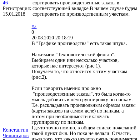
46
сортировать производственные заказы в
Регистрация:
соответствующей вкладке.В нашем случае будем
15.01.2018
сортировать по производственным участкам.
#2
0
20.08.2020 20:18:19
В "Графике производства" есть такая штука.
Нажимаем "Технологический фильтр".
Выбираем один или несколько участков,
которые нас интересуют (рис.1).
Получаем то, что относится к этим участкам
(рис.2).
Если говорить именно про окно
"производственные заказы", то была когда-то
мысль добавить в нём группировку по папкам.
Т.е. раскладывать произвольным образом заказы
(карты заказов на самом деле) по папкам, а
потом при необходимости включать
группировку по папкам.
Где-то точно помню, в общем списке пожеланий
Константин
такой пункт был. Но пока не делали. Отчасти,
Чилингаров
из-за того, что как-то нечасто очень поднимается