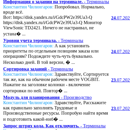
Информация о задании на терминале.
- Терминалы
Константин Чилингаров:
Попробовал. Нормально,
вроде всё.
Вот: https://disk.yandex.ru/i/GdcPW2e39Ua3-Q
24
.07.20
https://disk.yandex.ru/i/GdcPW2e39Ua3-Q Монитор
ViewSonic TD2421. Ничего не настраивал, не
устана� ...
Уровни учета терминала.
- Терминалы
Константин Чилингаров:
А как установить
приоритеты по отдельным позициям заказа или
24
.07.20
операциям? Подождите чуть-чуть буквально.
Несколько дней. В той версии, � ...
Сортировка заданий
- Терминалы
Константин Чилингаров:
Здравствуйте, Сортируется
так же, как на обычном рабочем месте VOGBIT.
23
.07.20
Нажатие на заголовке колонки - включение
сортировки по ней. Повтор� ...
Модуль для планирования
- Производство
Константин Чилингаров:
Здравствуйте, Расскажите
как правильно заполнять Трудовые и
23
.07.20
Производственные ресурсы. Попробую найти время
и подготовить какой-ниб� ...
Запрос штрих кода. Как отключить.
- Терминалы