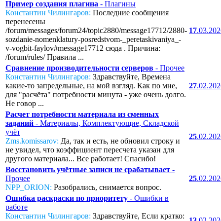
Пример создания плагина
- Плагины
Константин Чилингаров:
Последние сообщения
перенесены
/forum/messages/forum24/topic2880/message17712/2880-
17
.03.20
sozdanie-nomenklatury-posredstvom-_peretaskivaniya_-
v-vogbit-faylov#message17712 сюда . Причина:
/forum/rules/ Правила ...
Сравнение производительности серверов
- Прочее
Константин Чилингаров:
Здравствуйте, Времена
какие-то запредельные, на мой взгляд. Как по мне,
27
.02.20
для "расчёта" потребности минута - уже очень долго.
Не говор ...
Расчет потребности материала из сменных
заданий
- Материалы, Комплектующие, Складской
учёт
25
.02.20
Zms.komissarov:
Да, так и есть, не обновил строку и
не увидел, что коэффициент пересчета указан для
другого материала... Все работает! Спасибо!
Восстановить учётные записи не срабатывает
-
Прочее
25
.02.20
NPP_ORION:
Разобрались, снимается вопрос.
Ошибка раскраски по приоритету
- Ошибки в
работе
Константин Чилингаров:
Здравствуйте, Если кратко:
13
.02.20