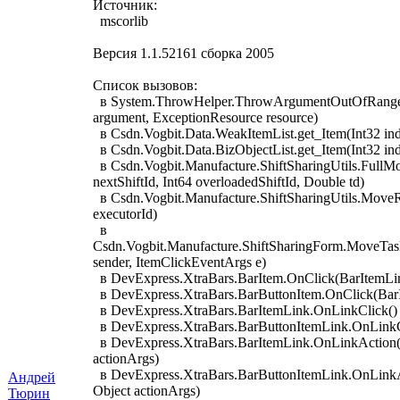
Источник:
mscorlib
Версия 1.1.52161 сборка 2005
Список вызовов:
в System.ThrowHelper.ThrowArgumentOutOfRange
argument, ExceptionResource resource)
в Csdn.Vogbit.Data.WeakItemList.get_Item(Int32 in
в Csdn.Vogbit.Data.BizObjectList.get_Item(Int32 in
в Csdn.Vogbit.Manufacture.ShiftSharingUtils.FullMo
nextShiftId, Int64 overloadedShiftId, Double td)
в Csdn.Vogbit.Manufacture.ShiftSharingUtils.MoveRi
executorId)
в
Csdn.Vogbit.Manufacture.ShiftSharingForm.MoveTas
sender, ItemClickEventArgs e)
в DevExpress.XtraBars.BarItem.OnClick(BarItemLin
в DevExpress.XtraBars.BarButtonItem.OnClick(BarI
в DevExpress.XtraBars.BarItemLink.OnLinkClick()
в DevExpress.XtraBars.BarButtonItemLink.OnLinkC
в DevExpress.XtraBars.BarItemLink.OnLinkAction(B
actionArgs)
в DevExpress.XtraBars.BarButtonItemLink.OnLinkAc
Андрей
Object actionArgs)
Тюрин