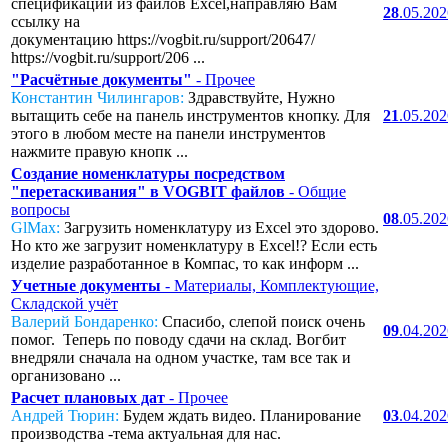
спецификаций из файлов Excel,направляю Вам
28
.05.20
ссылку на
документацию https://vogbit.ru/support/20647/
https://vogbit.ru/support/206 ...
"Расчётные документы"
- Прочее
Константин Чилингаров:
Здравствуйте, Нужно
вытащить себе на панель инструментов кнопку. Для
21
.05.20
этого в любом месте на панели инструментов
нажмите правую кнопк ...
Создание номенклатуры посредством
"перетаскивания" в VOGBIT файлов
- Общие
вопросы
08
.05.20
GlMax:
Загрузить номенклатуру из Excel это здорово.
Но кто же загрузит номенклатуру в Excel!? Если есть
изделие разработанное в Компас, то как информ ...
Учетные документы
- Материалы, Комплектующие,
Складской учёт
Валерий Бондаренко:
Спасибо, слепой поиск очень
09
.04.20
помог. Теперь по поводу сдачи на склад. Вогбит
внедряли сначала на одном участке, там все так и
организовано ...
Расчет плановых дат
- Прочее
Андрей Тюрин:
Будем ждать видео. Планирование
03
.04.20
производства -тема актуальная для нас.