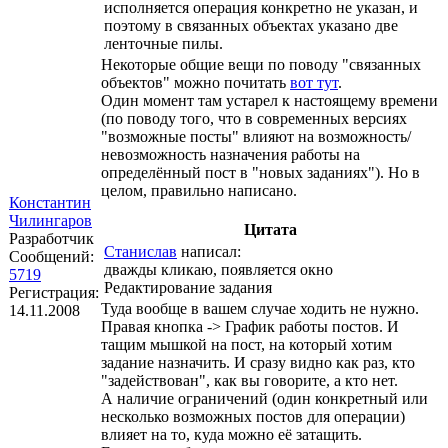
исполняется операция конкретно не указан, и
поэтому в связанных объектах указано две
ленточные пилы.
Некоторые общие вещи по поводу "связанных
объектов" можно почитать
вот тут
.
Один момент там устарел к настоящему времени
(по поводу того, что в современных версиях
"возможные посты" влияют на возможность/
невозможность назначения работы на
определённый пост в "новых заданиях"). Но в
целом, правильно написано.
Константин
Чилингаров
Цитата
Разработчик
Станислав
написал:
Сообщений:
дважды кликаю, появляется окно
5719
Редактирование задания
Регистрация:
Туда вообще в вашем случае ходить не нужно.
14.11.2008
Правая кнопка -> График работы постов. И
тащим мышкой на пост, на который хотим
задание назначить. И сразу видно как раз, кто
"задействован", как вы говорите, а кто нет.
А наличие ограничений (один конкретный или
несколько возможных постов для операции)
влияет на то, куда можно её затащить.