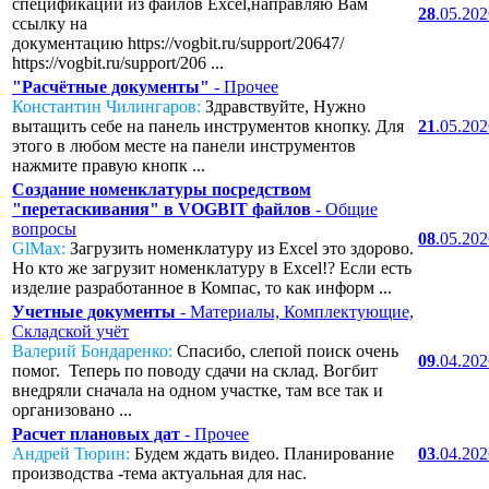
спецификаций из файлов Excel,направляю Вам
28
.05.20
ссылку на
документацию https://vogbit.ru/support/20647/
https://vogbit.ru/support/206 ...
"Расчётные документы"
- Прочее
Константин Чилингаров:
Здравствуйте, Нужно
вытащить себе на панель инструментов кнопку. Для
21
.05.20
этого в любом месте на панели инструментов
нажмите правую кнопк ...
Создание номенклатуры посредством
"перетаскивания" в VOGBIT файлов
- Общие
вопросы
08
.05.20
GlMax:
Загрузить номенклатуру из Excel это здорово.
Но кто же загрузит номенклатуру в Excel!? Если есть
изделие разработанное в Компас, то как информ ...
Учетные документы
- Материалы, Комплектующие,
Складской учёт
Валерий Бондаренко:
Спасибо, слепой поиск очень
09
.04.20
помог. Теперь по поводу сдачи на склад. Вогбит
внедряли сначала на одном участке, там все так и
организовано ...
Расчет плановых дат
- Прочее
Андрей Тюрин:
Будем ждать видео. Планирование
03
.04.20
производства -тема актуальная для нас.