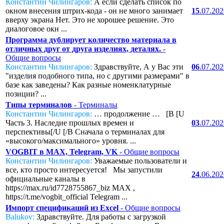
Константин Чилингаров:
А если сделать список по
окном внесения штрих-кода - он не много занимает
15
.07.20
вверху экрана Нет. Это не хорошее решение. Это
диалоговое окн ...
Программа дублирует количество материала в
отличных друг от друга изделиях, деталях.
-
Общие вопросы
Константин Чилингаров:
Здравствуйте, А у Вас эти
06
.07.20
"изделия подобного типа, но с другими размерами" в
базе как заведены? Как разные номенклатурные
позиции? ...
Типы терминалов
- Терминалы
Константин Чилингаров:
… продолжение … [B [U
Часть 3. Наследие прошлых времен и
03
.07.20
перспективы[/U [/B Сначала о терминалах для
«высокого/максимального» уровня. ...
VOGBIT в MAX, Telegram, VK
- Общие вопросы
Константин Чилингаров:
Уважаемые пользователи и
все, кто просто интересуется! Мы запустили
24
.06.20
официальные каналы в
https://max.ru/id7728755867_biz MAX ,
https://t.me/vogbit_official Telegram ...
Импорт спецификаций из Excel
- Общие вопросы
Balukov:
Здравствуйте. Для работы с загрузкой