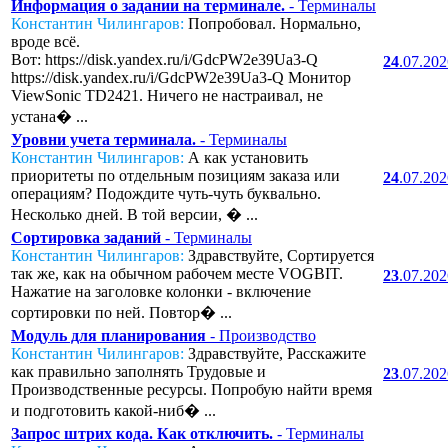
Информация о задании на терминале.
- Терминалы
Константин Чилингаров:
Попробовал. Нормально,
вроде всё.
Вот: https://disk.yandex.ru/i/GdcPW2e39Ua3-Q
24
.07.20
https://disk.yandex.ru/i/GdcPW2e39Ua3-Q Монитор
ViewSonic TD2421. Ничего не настраивал, не
устана� ...
Уровни учета терминала.
- Терминалы
Константин Чилингаров:
А как установить
приоритеты по отдельным позициям заказа или
24
.07.20
операциям? Подождите чуть-чуть буквально.
Несколько дней. В той версии, � ...
Сортировка заданий
- Терминалы
Константин Чилингаров:
Здравствуйте, Сортируется
так же, как на обычном рабочем месте VOGBIT.
23
.07.20
Нажатие на заголовке колонки - включение
сортировки по ней. Повтор� ...
Модуль для планирования
- Производство
Константин Чилингаров:
Здравствуйте, Расскажите
как правильно заполнять Трудовые и
23
.07.20
Производственные ресурсы. Попробую найти время
и подготовить какой-ниб� ...
Запрос штрих кода. Как отключить.
- Терминалы