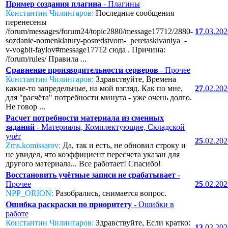
Пример создания плагина
- Плагины
Константин Чилингаров:
Последние сообщения
перенесены
/forum/messages/forum24/topic2880/message17712/2880-
17
.03.20
sozdanie-nomenklatury-posredstvom-_peretaskivaniya_-
v-vogbit-faylov#message17712 сюда . Причина:
/forum/rules/ Правила ...
Сравнение производительности серверов
- Прочее
Константин Чилингаров:
Здравствуйте, Времена
какие-то запредельные, на мой взгляд. Как по мне,
27
.02.20
для "расчёта" потребности минута - уже очень долго.
Не говор ...
Расчет потребности материала из сменных
заданий
- Материалы, Комплектующие, Складской
учёт
25
.02.20
Zms.komissarov:
Да, так и есть, не обновил строку и
не увидел, что коэффициент пересчета указан для
другого материала... Все работает! Спасибо!
Восстановить учётные записи не срабатывает
-
Прочее
25
.02.20
NPP_ORION:
Разобрались, снимается вопрос.
Ошибка раскраски по приоритету
- Ошибки в
работе
Константин Чилингаров:
Здравствуйте, Если кратко:
13
.02.20