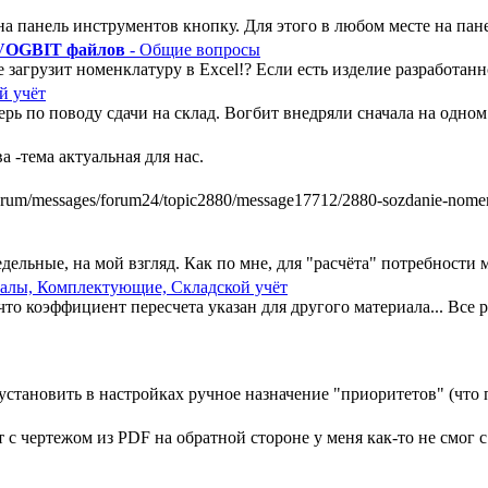
а панель инструментов кнопку. Для этого в любом месте на пан
 VOGBIT файлов
- Общие вопросы
 загрузит номенклатуру в Excel!? Если есть изделие разработанно
й учёт
ь по поводу сдачи на склад. Вогбит внедряли сначала на одном у
 -тема актуальная для нас.
m/messages/forum24/topic2880/message17712/2880-sozdanie-nomenkl
ельные, на мой взгляд. Как по мне, для "расчёта" потребности ми
алы, Комплектующие, Складской учёт
, что коэффициент пересчета указан для другого материала... Все
установить в настройках ручное назначение "приоритетов" (что п
 чертежом из PDF на обратной стороне у меня как-то не смог с