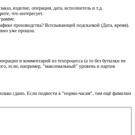
каз, изделие, операция, дата, исполнитель и т.д.
ите, что интересует.
грамме.
афике производства? Всплывающей подсказкой (Дата, время).
авно уже прошла.
перации и комментарий из техпроцесса (а то без бутылки не
того, если, например, "максимальный" уровень и партия
олько сдано. Если подвести к "нормо-часам", там ещё фамилии