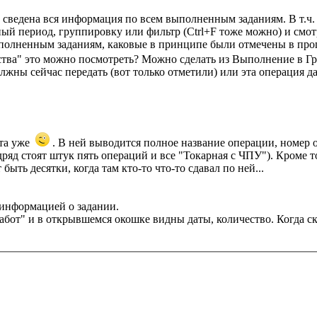
сведена вся информация по всем выполненным заданиям. В т.ч. за
ый период, группировку или фильтр (Ctrl+F тоже можно) и смотр
ыполненным заданиям, каковые в принципе были отмечены в про
ства" это можно посмотреть? Можно сделать из Выполнение в Гр
олжны сейчас передать (вот только отметили) или эта операция д
ята уже
. В ней выводится полное название операции, номер о
подряд стоят штук пять операций и все "Токарная с ЧПУ"). Кроме 
быть десятки, когда там кто-то что-то сдавал по ней...
с информацией о задании.
от" и в открывшемся окошке видны даты, количество. Когда ск