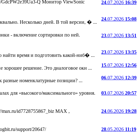
.ru/i/GdcPW2e39Ua3-Q Монитор ViewSonic
24
.07.2026
16:39
24
.07.2026
15:08
ально. Несколько дней. В той версии, � ...
онки - включение сортировки по ней.
23
.07.2026
13:51
23
.07.2026
13:35
 найти время и подготовить какой-ниб� ...
15
.07.2026
12:56
е хорошее решение. Это диалоговое окн ...
06
.07.2026
12:39
ак разные номенклатурные позиции? ...
лах для «высокого/максимального» уровня.
03
.07.2026
20:57
//max.ru/id7728755867_biz MAX ,
24
.06.2026
19:28
bit.ru/support/20647/
28
.05.2026
11:19