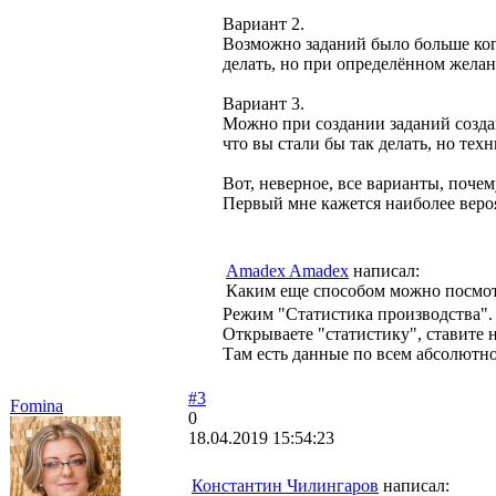
Вариант 2.
Возможно заданий было больше когда
делать, но при определённом желан
Вариант 3.
Можно при создании заданий создава
что вы стали бы так делать, но тех
Вот, неверное, все варианты, почем
Первый мне кажется наиболее веро
Amadex Amadex
написал:
Каким еще способом можно посмотре
Режим "Статистика производства". Т
Открываете "статистику", ставите 
Там есть данные по всем абсолютн
#3
Fomina
0
18.04.2019 15:54:23
Константин Чилингаров
написал: