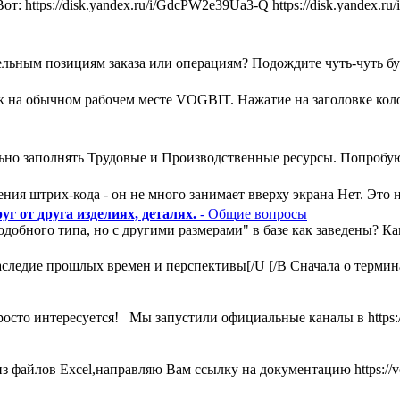
т: https://disk.yandex.ru/i/GdcPW2e39Ua3-Q https://disk.yandex
льным позициям заказа или операциям? Подождите чуть-чуть букв
ак на обычном рабочем месте VOGBIT. Нажатие на заголовке кол
ьно заполнять Трудовые и Производственные ресурсы. Попробую
ния штрих-кода - он не много занимает вверху экрана Нет. Это н
г от друга изделиях, деталях.
- Общие вопросы
одобного типа, но с другими размерами" в базе как заведены? К
ледие прошлых времен и перспективы[/U [/B Сначала о термина
росто интересуется! Мы запустили официальные каналы в https:
 файлов Excel,направляю Вам ссылку на документацию https://vog