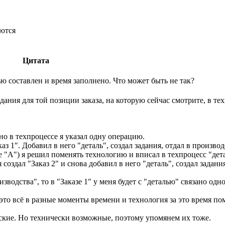
аются
.
Цитата
ю составлен и время заполнено. Что может быть не так?
адания для той позиции заказа, на которую сейчас смотрите, в т
ьно в техпроцессе я указал одну операцию.
аз 1". Добавил в него "деталь", создал задания, отдал в производ
 "А") я решил поменять технологию и вписал в техпроцесс "дет
создал "Заказ 2" и снова добавил в него "деталь", создал задани
водства", то в "Заказе 1" у меня будет с "деталью" связано одно 
это всё в разные моменты времени и технология за это время по
еские. Но технически возможные, поэтому упомянем их тоже.