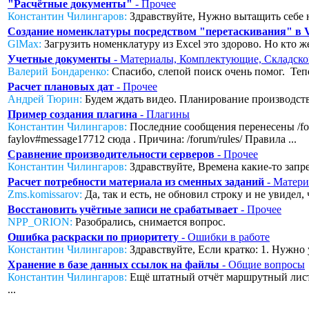
"Расчётные документы"
- Прочее
Константин Чилингаров:
Здравствуйте, Нужно вытащить себе н
Создание номенклатуры посредством "перетаскивания" в
GlMax:
Загрузить номенклатуру из Excel это здорово. Но кто же
Учетные документы
- Материалы, Комплектующие, Складско
Валерий Бондаренко:
Спасибо, слепой поиск очень помог. Тепер
Расчет плановых дат
- Прочее
Андрей Тюрин:
Будем ждать видео. Планирование производства
Пример создания плагина
- Плагины
Константин Чилингаров:
Последние сообщения перенесены /foru
faylov#message17712 сюда . Причина: /forum/rules/ Правила ...
Сравнение производительности серверов
- Прочее
Константин Чилингаров:
Здравствуйте, Времена какие-то запред
Расчет потребности материала из сменных заданий
- Матери
Zms.komissarov:
Да, так и есть, не обновил строку и не увидел
Восстановить учётные записи не срабатывает
- Прочее
NPP_ORION:
Разобрались, снимается вопрос.
Ошибка раскраски по приоритету
- Ошибки в работе
Константин Чилингаров:
Здравствуйте, Если кратко: 1. Нужно 
Хранение в базе данных ссылок на файлы
- Общие вопросы
Константин Чилингаров:
Ещё штатный отчёт маршрутный лист с
...