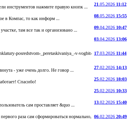
21
.05.2026
11:12
ели инструментов нажмите правую кнопк ...
08
.05.2026
15:55
е в Компас, то как информ ...
09
.04.2026
10:47
частке, там все так и организовано ...
03
.04.2026
13:06
atury-posredstvom-_peretaskivaniya_-v-vogbit-
17
.03.2026
11:44
27
.02.2026
14:13
нута - уже очень долго. Не говор ...
25
.02.2026
18:03
 работает! Спасибо!
25
.02.2026
10:33
13
.02.2026
15:40
ользователь сам проставляет &quo ...
 первого раза сам сформироваться нормально,
06
.02.2026
20:49