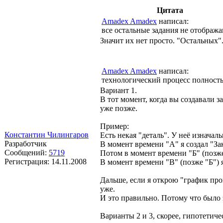
Цитата
Amadex Amadex
написал:
все остальные задания не отображ
Значит их нет просто. "Остальных"
Amadex Amadex
написал:
технологический процесс полность
Вариант 1.
В тот момент, когда вы создавали з
уже позже.
Пример:
Константин Чилингаров
Есть некая "деталь". У неё изначал
Разработчик
В момент времени "А" я создал "Зак
Сообщений:
5719
Потом в момент времени "Б" (позже
Регистрация:
14.11.2008
В момент времени "В" (позже "Б") я 
Дальше, если я открою "график произ
уже.
И это правильно. Потому что было 
Варианты 2 и 3, скорее, гипотетич