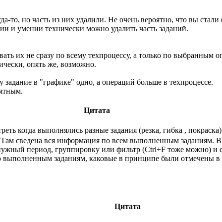
-то, но часть из них удалили. Не очень вероятно, что вы стали 
ии и умении технически можно удалить часть заданий.
ть их не сразу по всему техпроцессу, а только по выбранным оп
нически, опять же, возможно.
у задание в "графике" одно, а операций больше в техпроцессе.
ятным.
Цитата
ть когда выполнялись разные задания (резка, гибка , покраска
ам сведена вся информация по всем выполненным заданиям. В т.ч.
нужный период, группировку или фильтр (Ctrl+F тоже можно) и с
о выполненным заданиям, каковые в принципе были отмечены в
Цитата