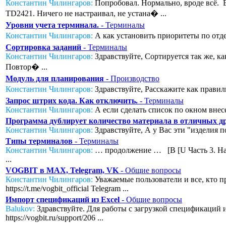
Константин Чилингаров:
Попробовал. Нормально, вроде всё. Во
TD2421. Ничего не настраивал, не устана� ...
Уровни учета терминала.
- Терминалы
Константин Чилингаров:
А как установить приоритеты по отде
Сортировка заданий
- Терминалы
Константин Чилингаров:
Здравствуйте, Сортируется так же, к
Повтор� ...
Модуль для планирования
- Производство
Константин Чилингаров:
Здравствуйте, Расскажите как правил
Запрос штрих кода. Как отключить.
- Терминалы
Константин Чилингаров:
А если сделать список по окном внесе
Программа дублирует количество материала в отличных дру
Константин Чилингаров:
Здравствуйте, А у Вас эти "изделия п
Типы терминалов
- Терминалы
Константин Чилингаров:
… продолжение … [B [U Часть 3. Нас
...
VOGBIT в MAX, Telegram, VK
- Общие вопросы
Константин Чилингаров:
Уважаемые пользователи и все, кто п
https://t.me/vogbit_official Telegram ...
Импорт спецификаций из Excel
- Общие вопросы
Balukov:
Здравствуйте. Для работы с загрузкой спецификаций из
https://vogbit.ru/support/206 ...