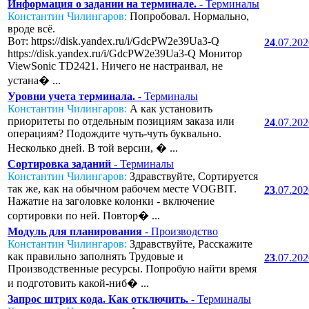
Информация о задании на терминале.
- Терминалы
Константин Чилингаров:
Попробовал. Нормально,
вроде всё.
Вот: https://disk.yandex.ru/i/GdcPW2e39Ua3-Q
24
.07.20
https://disk.yandex.ru/i/GdcPW2e39Ua3-Q Монитор
ViewSonic TD2421. Ничего не настраивал, не
устана� ...
Уровни учета терминала.
- Терминалы
Константин Чилингаров:
А как установить
приоритеты по отдельным позициям заказа или
24
.07.20
операциям? Подождите чуть-чуть буквально.
Несколько дней. В той версии, � ...
Сортировка заданий
- Терминалы
Константин Чилингаров:
Здравствуйте, Сортируется
так же, как на обычном рабочем месте VOGBIT.
23
.07.20
Нажатие на заголовке колонки - включение
сортировки по ней. Повтор� ...
Модуль для планирования
- Производство
Константин Чилингаров:
Здравствуйте, Расскажите
как правильно заполнять Трудовые и
23
.07.20
Производственные ресурсы. Попробую найти время
и подготовить какой-ниб� ...
Запрос штрих кода. Как отключить.
- Терминалы