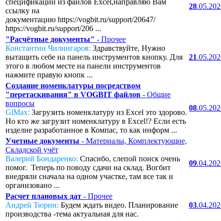
спецификаций из файлов Excel,направляю Вам
28
.05.20
ссылку на
документацию https://vogbit.ru/support/20647/
https://vogbit.ru/support/206 ...
"Расчётные документы"
- Прочее
Константин Чилингаров:
Здравствуйте, Нужно
вытащить себе на панель инструментов кнопку. Для
21
.05.20
этого в любом месте на панели инструментов
нажмите правую кнопк ...
Создание номенклатуры посредством
"перетаскивания" в VOGBIT файлов
- Общие
вопросы
08
.05.20
GlMax:
Загрузить номенклатуру из Excel это здорово.
Но кто же загрузит номенклатуру в Excel!? Если есть
изделие разработанное в Компас, то как информ ...
Учетные документы
- Материалы, Комплектующие,
Складской учёт
Валерий Бондаренко:
Спасибо, слепой поиск очень
09
.04.20
помог. Теперь по поводу сдачи на склад. Вогбит
внедряли сначала на одном участке, там все так и
организовано ...
Расчет плановых дат
- Прочее
Андрей Тюрин:
Будем ждать видео. Планирование
03
.04.20
производства -тема актуальная для нас.