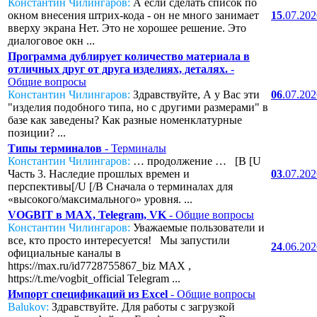
Константин Чилингаров:
А если сделать список по
окном внесения штрих-кода - он не много занимает
15
.07.20
вверху экрана Нет. Это не хорошее решение. Это
диалоговое окн ...
Программа дублирует количество материала в
отличных друг от друга изделиях, деталях.
-
Общие вопросы
Константин Чилингаров:
Здравствуйте, А у Вас эти
06
.07.20
"изделия подобного типа, но с другими размерами" в
базе как заведены? Как разные номенклатурные
позиции? ...
Типы терминалов
- Терминалы
Константин Чилингаров:
… продолжение … [B [U
Часть 3. Наследие прошлых времен и
03
.07.20
перспективы[/U [/B Сначала о терминалах для
«высокого/максимального» уровня. ...
VOGBIT в MAX, Telegram, VK
- Общие вопросы
Константин Чилингаров:
Уважаемые пользователи и
все, кто просто интересуется! Мы запустили
24
.06.20
официальные каналы в
https://max.ru/id7728755867_biz MAX ,
https://t.me/vogbit_official Telegram ...
Импорт спецификаций из Excel
- Общие вопросы
Balukov:
Здравствуйте. Для работы с загрузкой