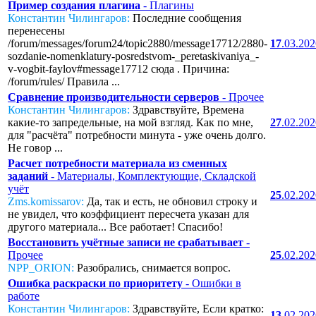
Пример создания плагина
- Плагины
Константин Чилингаров:
Последние сообщения
перенесены
/forum/messages/forum24/topic2880/message17712/2880-
17
.03.20
sozdanie-nomenklatury-posredstvom-_peretaskivaniya_-
v-vogbit-faylov#message17712 сюда . Причина:
/forum/rules/ Правила ...
Сравнение производительности серверов
- Прочее
Константин Чилингаров:
Здравствуйте, Времена
какие-то запредельные, на мой взгляд. Как по мне,
27
.02.20
для "расчёта" потребности минута - уже очень долго.
Не говор ...
Расчет потребности материала из сменных
заданий
- Материалы, Комплектующие, Складской
учёт
25
.02.20
Zms.komissarov:
Да, так и есть, не обновил строку и
не увидел, что коэффициент пересчета указан для
другого материала... Все работает! Спасибо!
Восстановить учётные записи не срабатывает
-
Прочее
25
.02.20
NPP_ORION:
Разобрались, снимается вопрос.
Ошибка раскраски по приоритету
- Ошибки в
работе
Константин Чилингаров:
Здравствуйте, Если кратко:
13
.02.20