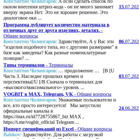
Константин Чилингаров:
А если сделать список по
окном внесения штрих-кода - он не много занимает
15
.07.20
вверху экрана Нет. Это не хорошее решение. Это
диалоговое окн ...
Программа дублирует количество материала в
отличных друг от друга изделиях, деталях.
-
Общие вопросы
Константин Чилингаров:
Здравствуйте, А у Вас эти
06
.07.20
"изделия подобного типа, но с другими размерами" в
базе как заведены? Как разные номенклатурные
позиции? ...
Типы терминалов
- Терминалы
Константин Чилингаров:
… продолжение … [B [U
Часть 3. Наследие прошлых времен и
03
.07.20
перспективы[/U [/B Сначала о терминалах для
«высокого/максимального» уровня. ...
VOGBIT в MAX, Telegram, VK
- Общие вопросы
Константин Чилингаров:
Уважаемые пользователи и
все, кто просто интересуется! Мы запустили
24
.06.20
официальные каналы в
https://max.ru/id7728755867_biz MAX ,
https://t.me/vogbit_official Telegram ...
Импорт спецификаций из Excel
- Общие вопросы
Balukov:
Здравствуйте. Для работы с загрузкой