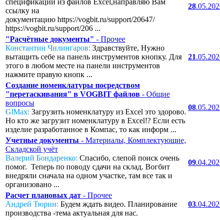
спецификаций из файлов Excel,направляю Вам
28
.05.20
ссылку на
документацию https://vogbit.ru/support/20647/
https://vogbit.ru/support/206 ...
"Расчётные документы"
- Прочее
Константин Чилингаров:
Здравствуйте, Нужно
вытащить себе на панель инструментов кнопку. Для
21
.05.20
этого в любом месте на панели инструментов
нажмите правую кнопк ...
Создание номенклатуры посредством
"перетаскивания" в VOGBIT файлов
- Общие
вопросы
08
.05.20
GlMax:
Загрузить номенклатуру из Excel это здорово.
Но кто же загрузит номенклатуру в Excel!? Если есть
изделие разработанное в Компас, то как информ ...
Учетные документы
- Материалы, Комплектующие,
Складской учёт
Валерий Бондаренко:
Спасибо, слепой поиск очень
09
.04.20
помог. Теперь по поводу сдачи на склад. Вогбит
внедряли сначала на одном участке, там все так и
организовано ...
Расчет плановых дат
- Прочее
Андрей Тюрин:
Будем ждать видео. Планирование
03
.04.20
производства -тема актуальная для нас.