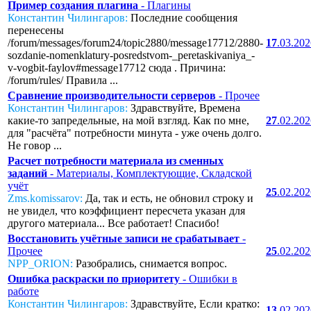
Пример создания плагина
- Плагины
Константин Чилингаров:
Последние сообщения
перенесены
/forum/messages/forum24/topic2880/message17712/2880-
17
.03.20
sozdanie-nomenklatury-posredstvom-_peretaskivaniya_-
v-vogbit-faylov#message17712 сюда . Причина:
/forum/rules/ Правила ...
Сравнение производительности серверов
- Прочее
Константин Чилингаров:
Здравствуйте, Времена
какие-то запредельные, на мой взгляд. Как по мне,
27
.02.20
для "расчёта" потребности минута - уже очень долго.
Не говор ...
Расчет потребности материала из сменных
заданий
- Материалы, Комплектующие, Складской
учёт
25
.02.20
Zms.komissarov:
Да, так и есть, не обновил строку и
не увидел, что коэффициент пересчета указан для
другого материала... Все работает! Спасибо!
Восстановить учётные записи не срабатывает
-
Прочее
25
.02.20
NPP_ORION:
Разобрались, снимается вопрос.
Ошибка раскраски по приоритету
- Ошибки в
работе
Константин Чилингаров:
Здравствуйте, Если кратко:
13
.02.20