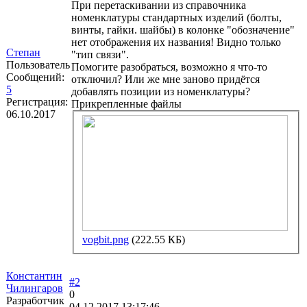
При перетаскивании из справочника
номенклатуры стандартных изделий (болты,
винты, гайки. шайбы) в колонке "обозначение"
нет отображения их названия! Видно только
Степан
"тип связи".
Пользователь
Помогите разобраться, возможно я что-то
Сообщений:
отключил? Или же мне заново придётся
5
добавлять позиции из номенклатуры?
Регистрация:
Прикрепленные файлы
06.10.2017
vogbit.png
(222.55 КБ)
Константин
#2
Чилингаров
0
Разработчик
04.12.2017 13:17:46