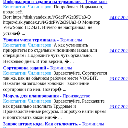
Информация о задании на терминале.
- Терминалы
Константин Чилингаров:
Попробовал. Нормально,
вроде всё.
Вот: https://disk.yandex.ru/i/GdcPW2e39Ua3-Q
24
.07.20
https://disk.yandex.ru/i/GdcPW2e39Ua3-Q Монитор
ViewSonic TD2421. Ничего не настраивал, не
устана� ...
Уровни учета терминала.
- Терминалы
Константин Чилингаров:
А как установить
приоритеты по отдельным позициям заказа или
24
.07.20
операциям? Подождите чуть-чуть буквально.
Несколько дней. В той версии, � ...
Сортировка заданий
- Терминалы
Константин Чилингаров:
Здравствуйте, Сортируется
так же, как на обычном рабочем месте VOGBIT.
23
.07.20
Нажатие на заголовке колонки - включение
сортировки по ней. Повтор� ...
Модуль для планирования
- Производство
Константин Чилингаров:
Здравствуйте, Расскажите
как правильно заполнять Трудовые и
23
.07.20
Производственные ресурсы. Попробую найти время
и подготовить какой-ниб� ...
Запрос штрих кода. Как отключить.
- Терминалы