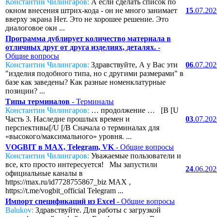
Константин Чилингаров:
А если сделать список по
окном внесения штрих-кода - он не много занимает
15
.07.20
вверху экрана Нет. Это не хорошее решение. Это
диалоговое окн ...
Программа дублирует количество материала в
отличных друг от друга изделиях, деталях.
-
Общие вопросы
Константин Чилингаров:
Здравствуйте, А у Вас эти
06
.07.20
"изделия подобного типа, но с другими размерами" в
базе как заведены? Как разные номенклатурные
позиции? ...
Типы терминалов
- Терминалы
Константин Чилингаров:
… продолжение … [B [U
Часть 3. Наследие прошлых времен и
03
.07.20
перспективы[/U [/B Сначала о терминалах для
«высокого/максимального» уровня. ...
VOGBIT в MAX, Telegram, VK
- Общие вопросы
Константин Чилингаров:
Уважаемые пользователи и
все, кто просто интересуется! Мы запустили
24
.06.20
официальные каналы в
https://max.ru/id7728755867_biz MAX ,
https://t.me/vogbit_official Telegram ...
Импорт спецификаций из Excel
- Общие вопросы
Balukov:
Здравствуйте. Для работы с загрузкой