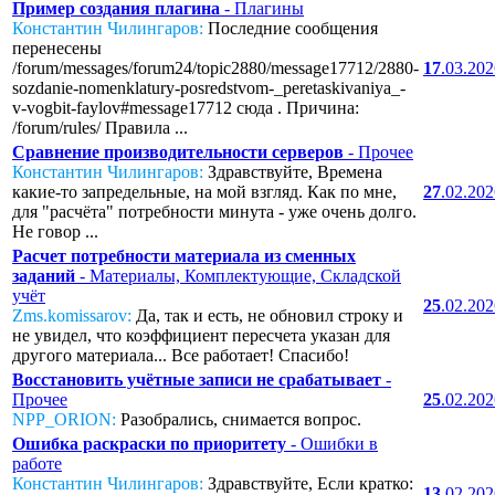
Пример создания плагина
- Плагины
Константин Чилингаров:
Последние сообщения
перенесены
/forum/messages/forum24/topic2880/message17712/2880-
17
.03.20
sozdanie-nomenklatury-posredstvom-_peretaskivaniya_-
v-vogbit-faylov#message17712 сюда . Причина:
/forum/rules/ Правила ...
Сравнение производительности серверов
- Прочее
Константин Чилингаров:
Здравствуйте, Времена
какие-то запредельные, на мой взгляд. Как по мне,
27
.02.20
для "расчёта" потребности минута - уже очень долго.
Не говор ...
Расчет потребности материала из сменных
заданий
- Материалы, Комплектующие, Складской
учёт
25
.02.20
Zms.komissarov:
Да, так и есть, не обновил строку и
не увидел, что коэффициент пересчета указан для
другого материала... Все работает! Спасибо!
Восстановить учётные записи не срабатывает
-
Прочее
25
.02.20
NPP_ORION:
Разобрались, снимается вопрос.
Ошибка раскраски по приоритету
- Ошибки в
работе
Константин Чилингаров:
Здравствуйте, Если кратко:
13
.02.20