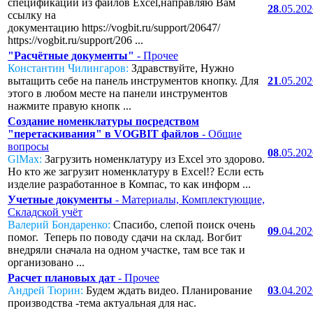
спецификаций из файлов Excel,направляю Вам
28
.05.20
ссылку на
документацию https://vogbit.ru/support/20647/
https://vogbit.ru/support/206 ...
"Расчётные документы"
- Прочее
Константин Чилингаров:
Здравствуйте, Нужно
вытащить себе на панель инструментов кнопку. Для
21
.05.20
этого в любом месте на панели инструментов
нажмите правую кнопк ...
Создание номенклатуры посредством
"перетаскивания" в VOGBIT файлов
- Общие
вопросы
08
.05.20
GlMax:
Загрузить номенклатуру из Excel это здорово.
Но кто же загрузит номенклатуру в Excel!? Если есть
изделие разработанное в Компас, то как информ ...
Учетные документы
- Материалы, Комплектующие,
Складской учёт
Валерий Бондаренко:
Спасибо, слепой поиск очень
09
.04.20
помог. Теперь по поводу сдачи на склад. Вогбит
внедряли сначала на одном участке, там все так и
организовано ...
Расчет плановых дат
- Прочее
Андрей Тюрин:
Будем ждать видео. Планирование
03
.04.20
производства -тема актуальная для нас.