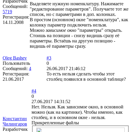
Разработчик
Выделяете нужную номенклатуру. Нажимаете
Сообщений:
"редактирование параметров". Получаете тот же
5719
список, но с параметрами в доп. колонках.
Регистрация:
В простом (основном) окне "номенклатура", как
14.11.2008
колонку параметр подключить нельзя.
Можно
зависимое окно
"параметры" открыть.
Стоишь на позиции - снизу видишь сразу её
параметры. Встаёшь на другую позицию -
видишь её параметры сразу.
Oleg Bashev
#3
Пользователь
0
Сообщений:
4
26.06.2017 21:46:12
Регистрация:
То есть нельзя сделать чтобы этот
21.06.2017
столбец появился в основной таблице?
#4
0
27.06.2017 14:31:52
Нет. Нельзя. Как зависимое окно, в основной
можно (как на картинке). Чтобы именно, как
столбец, и в основном окне - нельзя.
Константин
Прикрепленные файлы
Чилингаров
Разработчик