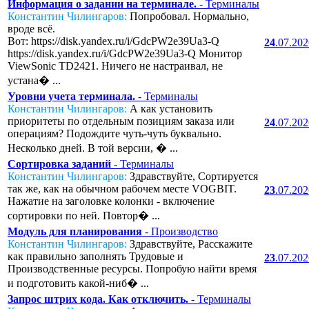
Информация о задании на терминале.
- Терминалы
Константин Чилингаров:
Попробовал. Нормально,
вроде всё.
Вот: https://disk.yandex.ru/i/GdcPW2e39Ua3-Q
24
.07.20
https://disk.yandex.ru/i/GdcPW2e39Ua3-Q Монитор
ViewSonic TD2421. Ничего не настраивал, не
устана� ...
Уровни учета терминала.
- Терминалы
Константин Чилингаров:
А как установить
приоритеты по отдельным позициям заказа или
24
.07.20
операциям? Подождите чуть-чуть буквально.
Несколько дней. В той версии, � ...
Сортировка заданий
- Терминалы
Константин Чилингаров:
Здравствуйте, Сортируется
так же, как на обычном рабочем месте VOGBIT.
23
.07.20
Нажатие на заголовке колонки - включение
сортировки по ней. Повтор� ...
Модуль для планирования
- Производство
Константин Чилингаров:
Здравствуйте, Расскажите
как правильно заполнять Трудовые и
23
.07.20
Производственные ресурсы. Попробую найти время
и подготовить какой-ниб� ...
Запрос штрих кода. Как отключить.
- Терминалы