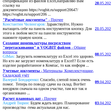
спецификаций из файлов Excel,направляю Вам
28
.05.20
ссылку на
документацию https://vogbit.ru/support/20647/
https://vogbit.ru/support/206 ...
"Расчётные документы"
- Прочее
Константин Чилингаров:
Здравствуйте, Нужно
вытащить себе на панель инструментов кнопку. Для
21
.05.20
этого в любом месте на панели инструментов
нажмите правую кнопк ...
Создание номенклатуры посредством
"перетаскивания" в VOGBIT файлов
- Общие
вопросы
08
.05.20
GlMax:
Загрузить номенклатуру из Excel это здорово.
Но кто же загрузит номенклатуру в Excel!? Если есть
изделие разработанное в Компас, то как информ ...
Учетные документы
- Материалы, Комплектующие,
Складской учёт
Валерий Бондаренко:
Спасибо, слепой поиск очень
09
.04.20
помог. Теперь по поводу сдачи на склад. Вогбит
внедряли сначала на одном участке, там все так и
организовано ...
Расчет плановых дат
- Прочее
Андрей Тюрин:
Будем ждать видео. Планирование
03
.04.20
производства -тема актуальная для нас.