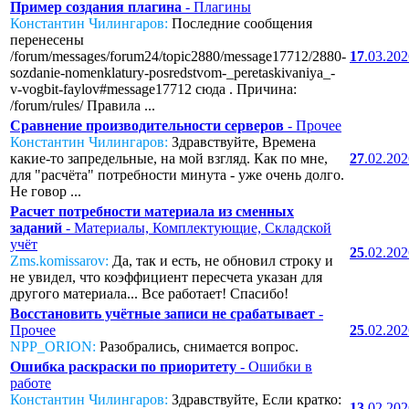
Пример создания плагина
- Плагины
Константин Чилингаров:
Последние сообщения
перенесены
/forum/messages/forum24/topic2880/message17712/2880-
17
.03.20
sozdanie-nomenklatury-posredstvom-_peretaskivaniya_-
v-vogbit-faylov#message17712 сюда . Причина:
/forum/rules/ Правила ...
Сравнение производительности серверов
- Прочее
Константин Чилингаров:
Здравствуйте, Времена
какие-то запредельные, на мой взгляд. Как по мне,
27
.02.20
для "расчёта" потребности минута - уже очень долго.
Не говор ...
Расчет потребности материала из сменных
заданий
- Материалы, Комплектующие, Складской
учёт
25
.02.20
Zms.komissarov:
Да, так и есть, не обновил строку и
не увидел, что коэффициент пересчета указан для
другого материала... Все работает! Спасибо!
Восстановить учётные записи не срабатывает
-
Прочее
25
.02.20
NPP_ORION:
Разобрались, снимается вопрос.
Ошибка раскраски по приоритету
- Ошибки в
работе
Константин Чилингаров:
Здравствуйте, Если кратко:
13
.02.20