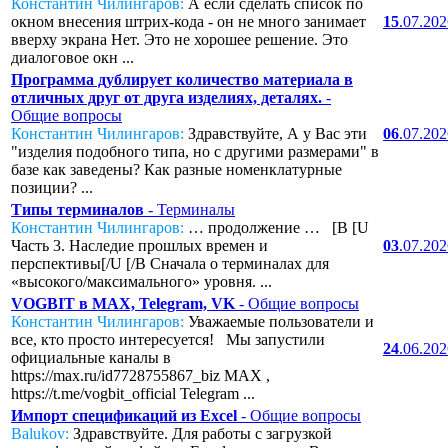
Константин Чилингаров:
А если сделать список по
окном внесения штрих-кода - он не много занимает
15
.07.20
вверху экрана Нет. Это не хорошее решение. Это
диалоговое окн ...
Программа дублирует количество материала в
отличных друг от друга изделиях, деталях.
-
Общие вопросы
Константин Чилингаров:
Здравствуйте, А у Вас эти
06
.07.20
"изделия подобного типа, но с другими размерами" в
базе как заведены? Как разные номенклатурные
позиции? ...
Типы терминалов
- Терминалы
Константин Чилингаров:
… продолжение … [B [U
Часть 3. Наследие прошлых времен и
03
.07.20
перспективы[/U [/B Сначала о терминалах для
«высокого/максимального» уровня. ...
VOGBIT в MAX, Telegram, VK
- Общие вопросы
Константин Чилингаров:
Уважаемые пользователи и
все, кто просто интересуется! Мы запустили
24
.06.20
официальные каналы в
https://max.ru/id7728755867_biz MAX ,
https://t.me/vogbit_official Telegram ...
Импорт спецификаций из Excel
- Общие вопросы
Balukov:
Здравствуйте. Для работы с загрузкой