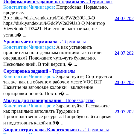
Информация о задании на терминале.
- Терминалы
Константин Чилингаров:
Попробовал. Нормально,
вроде всё.
Вот: https://disk.yandex.ru/i/GdcPW2e39Ua3-Q
24
.07.20
https://disk.yandex.ru/i/GdcPW2e39Ua3-Q Монитор
ViewSonic TD2421. Ничего не настраивал, не
устана� ...
Уровни учета терминала.
- Терминалы
Константин Чилингаров:
А как установить
приоритеты по отдельным позициям заказа или
24
.07.20
операциям? Подождите чуть-чуть буквально.
Несколько дней. В той версии, � ...
Сортировка заданий
- Терминалы
Константин Чилингаров:
Здравствуйте, Сортируется
так же, как на обычном рабочем месте VOGBIT.
23
.07.20
Нажатие на заголовке колонки - включение
сортировки по ней. Повтор� ...
Модуль для планирования
- Производство
Константин Чилингаров:
Здравствуйте, Расскажите
как правильно заполнять Трудовые и
23
.07.20
Производственные ресурсы. Попробую найти время
и подготовить какой-ниб� ...
Запрос штрих кода. Как отключить.
- Терминалы