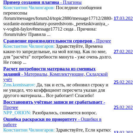
Пример создания плагина
- Плагины
Константин Чилингаров:
Последние сообщения
перенесены
/forum/messages/forum24/topic2880/message17712/2880-
17
.03.20
sozdanie-nomenklatury-posredstvom-_peretaskivaniya_-
v-vogbit-faylov#message17712 сюда . Причина:
/forum/rules/ Правила ...
Сравнение производительности серверов
- Прочее
Константин Чилингаров:
Здравствуйте, Времена
какие-то запредельные, на мой взгляд. Как по мне,
27
.02.20
для "расчёта" потребности минута - уже очень долго.
Не говор ...
Расчет потребности материала из сменных
заданий
- Материалы, Комплектующие, Складской
учёт
25
.02.20
Zms.komissarov:
Да, так и есть, не обновил строку и
не увидел, что коэффициент пересчета указан для
другого материала... Все работает! Спасибо!
Восстановить учётные записи не срабатывает
-
Прочее
25
.02.20
NPP_ORION:
Разобрались, снимается вопрос.
Ошибка раскраски по приоритету
- Ошибки в
работе
Константин Чилингаров:
Здравствуйте, Если кратко:
13
.02.20