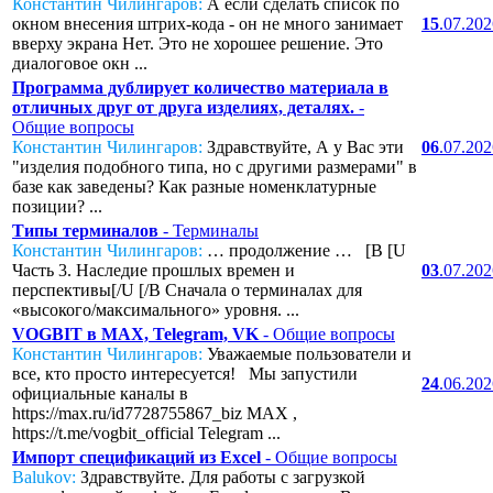
Константин Чилингаров:
А если сделать список по
окном внесения штрих-кода - он не много занимает
15
.07.20
вверху экрана Нет. Это не хорошее решение. Это
диалоговое окн ...
Программа дублирует количество материала в
отличных друг от друга изделиях, деталях.
-
Общие вопросы
Константин Чилингаров:
Здравствуйте, А у Вас эти
06
.07.20
"изделия подобного типа, но с другими размерами" в
базе как заведены? Как разные номенклатурные
позиции? ...
Типы терминалов
- Терминалы
Константин Чилингаров:
… продолжение … [B [U
Часть 3. Наследие прошлых времен и
03
.07.20
перспективы[/U [/B Сначала о терминалах для
«высокого/максимального» уровня. ...
VOGBIT в MAX, Telegram, VK
- Общие вопросы
Константин Чилингаров:
Уважаемые пользователи и
все, кто просто интересуется! Мы запустили
24
.06.20
официальные каналы в
https://max.ru/id7728755867_biz MAX ,
https://t.me/vogbit_official Telegram ...
Импорт спецификаций из Excel
- Общие вопросы
Balukov:
Здравствуйте. Для работы с загрузкой