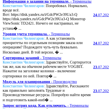
Информация о задании на терминале.
- Терминалы
Константин Чилингаров:
Попробовал. Нормально,
вроде всё.
Вот: https://disk.yandex.ru/i/GdcPW2e39Ua3-Q
24
.07.20
https://disk.yandex.ru/i/GdcPW2e39Ua3-Q Монитор
ViewSonic TD2421. Ничего не настраивал, не
устана� ...
Уровни учета терминала.
- Терминалы
Константин Чилингаров:
А как установить
приоритеты по отдельным позициям заказа или
24
.07.20
операциям? Подождите чуть-чуть буквально.
Несколько дней. В той версии, � ...
Сортировка заданий
- Терминалы
Константин Чилингаров:
Здравствуйте, Сортируется
так же, как на обычном рабочем месте VOGBIT.
23
.07.20
Нажатие на заголовке колонки - включение
сортировки по ней. Повтор� ...
Модуль для планирования
- Производство
Константин Чилингаров:
Здравствуйте, Расскажите
как правильно заполнять Трудовые и
23
.07.20
Производственные ресурсы. Попробую найти время
и подготовить какой-ниб� ...
Запрос штрих кода. Как отключить.
- Терминалы