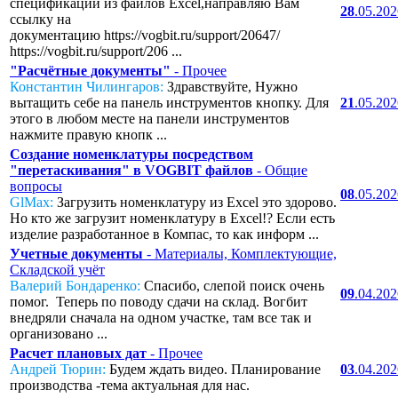
спецификаций из файлов Excel,направляю Вам
28
.05.20
ссылку на
документацию https://vogbit.ru/support/20647/
https://vogbit.ru/support/206 ...
"Расчётные документы"
- Прочее
Константин Чилингаров:
Здравствуйте, Нужно
вытащить себе на панель инструментов кнопку. Для
21
.05.20
этого в любом месте на панели инструментов
нажмите правую кнопк ...
Создание номенклатуры посредством
"перетаскивания" в VOGBIT файлов
- Общие
вопросы
08
.05.20
GlMax:
Загрузить номенклатуру из Excel это здорово.
Но кто же загрузит номенклатуру в Excel!? Если есть
изделие разработанное в Компас, то как информ ...
Учетные документы
- Материалы, Комплектующие,
Складской учёт
Валерий Бондаренко:
Спасибо, слепой поиск очень
09
.04.20
помог. Теперь по поводу сдачи на склад. Вогбит
внедряли сначала на одном участке, там все так и
организовано ...
Расчет плановых дат
- Прочее
Андрей Тюрин:
Будем ждать видео. Планирование
03
.04.20
производства -тема актуальная для нас.