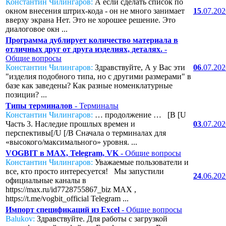
Константин Чилингаров:
А если сделать список по
окном внесения штрих-кода - он не много занимает
15
.07.20
вверху экрана Нет. Это не хорошее решение. Это
диалоговое окн ...
Программа дублирует количество материала в
отличных друг от друга изделиях, деталях.
-
Общие вопросы
Константин Чилингаров:
Здравствуйте, А у Вас эти
06
.07.20
"изделия подобного типа, но с другими размерами" в
базе как заведены? Как разные номенклатурные
позиции? ...
Типы терминалов
- Терминалы
Константин Чилингаров:
… продолжение … [B [U
Часть 3. Наследие прошлых времен и
03
.07.20
перспективы[/U [/B Сначала о терминалах для
«высокого/максимального» уровня. ...
VOGBIT в MAX, Telegram, VK
- Общие вопросы
Константин Чилингаров:
Уважаемые пользователи и
все, кто просто интересуется! Мы запустили
24
.06.20
официальные каналы в
https://max.ru/id7728755867_biz MAX ,
https://t.me/vogbit_official Telegram ...
Импорт спецификаций из Excel
- Общие вопросы
Balukov:
Здравствуйте. Для работы с загрузкой