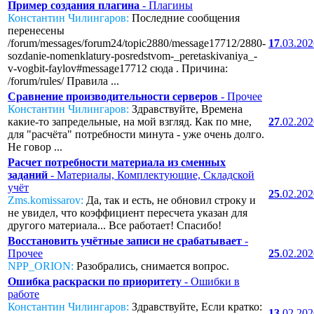
Пример создания плагина
- Плагины
Константин Чилингаров:
Последние сообщения
перенесены
/forum/messages/forum24/topic2880/message17712/2880-
17
.03.20
sozdanie-nomenklatury-posredstvom-_peretaskivaniya_-
v-vogbit-faylov#message17712 сюда . Причина:
/forum/rules/ Правила ...
Сравнение производительности серверов
- Прочее
Константин Чилингаров:
Здравствуйте, Времена
какие-то запредельные, на мой взгляд. Как по мне,
27
.02.20
для "расчёта" потребности минута - уже очень долго.
Не говор ...
Расчет потребности материала из сменных
заданий
- Материалы, Комплектующие, Складской
учёт
25
.02.20
Zms.komissarov:
Да, так и есть, не обновил строку и
не увидел, что коэффициент пересчета указан для
другого материала... Все работает! Спасибо!
Восстановить учётные записи не срабатывает
-
Прочее
25
.02.20
NPP_ORION:
Разобрались, снимается вопрос.
Ошибка раскраски по приоритету
- Ошибки в
работе
Константин Чилингаров:
Здравствуйте, Если кратко:
13
.02.20