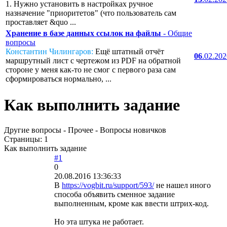
1. Нужно установить в настройках ручное
назначение "приоритетов" (что пользователь сам
проставляет &quo ...
Хранение в базе данных ссылок на файлы
- Общие
вопросы
Константин Чилингаров:
Ещё штатный отчёт
06
.02.20
маршрутный лист с чертежом из PDF на обратной
стороне у меня как-то не смог с первого раза сам
сформироваться нормально, ...
Как выполнить задание
Другие вопросы - Прочее - Вопросы новичков
Страницы:
1
Как выполнить задание
#1
0
20.08.2016 13:36:33
В
https://vogbit.ru/support/593/
не нашел иного
способа объявить сменное задание
выполненным, кроме как ввести штрих-код.
Но эта штука не работает.