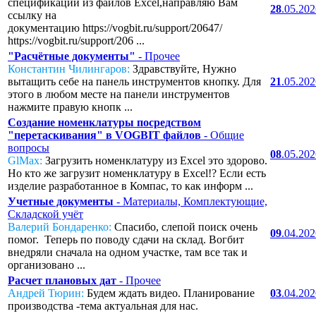
спецификаций из файлов Excel,направляю Вам
28
.05.20
ссылку на
документацию https://vogbit.ru/support/20647/
https://vogbit.ru/support/206 ...
"Расчётные документы"
- Прочее
Константин Чилингаров:
Здравствуйте, Нужно
вытащить себе на панель инструментов кнопку. Для
21
.05.20
этого в любом месте на панели инструментов
нажмите правую кнопк ...
Создание номенклатуры посредством
"перетаскивания" в VOGBIT файлов
- Общие
вопросы
08
.05.20
GlMax:
Загрузить номенклатуру из Excel это здорово.
Но кто же загрузит номенклатуру в Excel!? Если есть
изделие разработанное в Компас, то как информ ...
Учетные документы
- Материалы, Комплектующие,
Складской учёт
Валерий Бондаренко:
Спасибо, слепой поиск очень
09
.04.20
помог. Теперь по поводу сдачи на склад. Вогбит
внедряли сначала на одном участке, там все так и
организовано ...
Расчет плановых дат
- Прочее
Андрей Тюрин:
Будем ждать видео. Планирование
03
.04.20
производства -тема актуальная для нас.