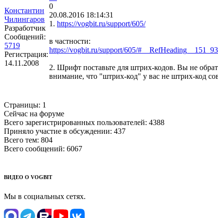
0
Константин
20.08.2016 18:14:31
Чилингаров
1.
https://vogbit.ru/support/605/
Разработчик
Сообщений:
в частности:
5719
https://vogbit.ru/support/605/#__RefHeading__151_9
Регистрация:
14.11.2008
2. Шрифт поставьте для штрих-кодов. Вы не обра
внимание, что "штрих-код" у вас не штрих-код со
Страницы:
1
Сейчас на форуме
Всего зарегистрированных пользователей:
4388
Приняло участие в обсуждении:
437
Всего тем:
804
Всего сообщений:
6067
ВИДЕО О VOGBIT
Мы в социальных сетях.