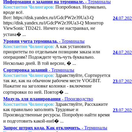
Информация о задании на терминале.
- Терминалы
Константин Чилингаров:
Попробовал. Нормально,
вроде всё.
Вот: https://disk.yandex.ru/i/GdcPW2e39Ua3-Q
24
.07.20
https://disk.yandex.ru/i/GdcPW2e39Ua3-Q Монитор
ViewSonic TD2421. Ничего не настраивал, не
устана� ...
Уровни учета терминала.
- Терминалы
Константин Чилингаров:
А как установить
приоритеты по отдельным позициям заказа или
24
.07.20
операциям? Подождите чуть-чуть буквально.
Несколько дней. В той версии, � ...
Сортировка заданий
- Терминалы
Константин Чилингаров:
Здравствуйте, Сортируется
так же, как на обычном рабочем месте VOGBIT.
23
.07.20
Нажатие на заголовке колонки - включение
сортировки по ней. Повтор� ...
Модуль для планирования
- Производство
Константин Чилингаров:
Здравствуйте, Расскажите
как правильно заполнять Трудовые и
23
.07.20
Производственные ресурсы. Попробую найти время
и подготовить какой-ниб� ...
Запрос штрих кода. Как отключить.
- Терминалы