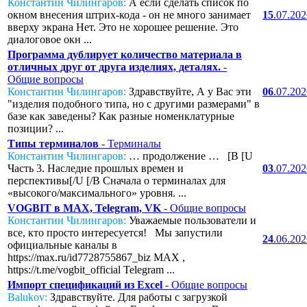
Константин Чилингаров:
А если сделать список по
окном внесения штрих-кода - он не много занимает
15
.07.20
вверху экрана Нет. Это не хорошее решение. Это
диалоговое окн ...
Программа дублирует количество материала в
отличных друг от друга изделиях, деталях.
-
Общие вопросы
Константин Чилингаров:
Здравствуйте, А у Вас эти
06
.07.20
"изделия подобного типа, но с другими размерами" в
базе как заведены? Как разные номенклатурные
позиции? ...
Типы терминалов
- Терминалы
Константин Чилингаров:
… продолжение … [B [U
Часть 3. Наследие прошлых времен и
03
.07.20
перспективы[/U [/B Сначала о терминалах для
«высокого/максимального» уровня. ...
VOGBIT в MAX, Telegram, VK
- Общие вопросы
Константин Чилингаров:
Уважаемые пользователи и
все, кто просто интересуется! Мы запустили
24
.06.20
официальные каналы в
https://max.ru/id7728755867_biz MAX ,
https://t.me/vogbit_official Telegram ...
Импорт спецификаций из Excel
- Общие вопросы
Balukov:
Здравствуйте. Для работы с загрузкой