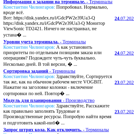
Информация о задании на терминале.
- Терминалы
Константин Чилингаров:
Попробовал. Нормально,
вроде всё.
Вот: https://disk.yandex.ru/i/GdcPW2e39Ua3-Q
24
.07.20
https://disk.yandex.ru/i/GdcPW2e39Ua3-Q Монитор
ViewSonic TD2421. Ничего не настраивал, не
устана� ...
Уровни учета терминала.
- Терминалы
Константин Чилингаров:
А как установить
приоритеты по отдельным позициям заказа или
24
.07.20
операциям? Подождите чуть-чуть буквально.
Несколько дней. В той версии, � ...
Сортировка заданий
- Терминалы
Константин Чилингаров:
Здравствуйте, Сортируется
так же, как на обычном рабочем месте VOGBIT.
23
.07.20
Нажатие на заголовке колонки - включение
сортировки по ней. Повтор� ...
Модуль для планирования
- Производство
Константин Чилингаров:
Здравствуйте, Расскажите
как правильно заполнять Трудовые и
23
.07.20
Производственные ресурсы. Попробую найти время
и подготовить какой-ниб� ...
Запрос штрих кода. Как отключить.
- Терминалы