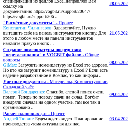
спецификаций из файлов Excel,направляю Вам
28
.05.20
ссылку на
документацию https://vogbit.ru/support/20647/
https://vogbit.ru/support/206 ...
"Расчётные документы"
- Прочее
Константин Чилингаров:
Здравствуйте, Нужно
вытащить себе на панель инструментов кнопку. Для
21
.05.20
этого в любом месте на панели инструментов
нажмите правую кнопк ...
Создание номенклатуры посредством
"перетаскивания" в VOGBIT файлов
- Общие
вопросы
08
.05.20
GlMax:
Загрузить номенклатуру из Excel это здорово.
Но кто же загрузит номенклатуру в Excel!? Если есть
изделие разработанное в Компас, то как информ ...
Учетные документы
- Материалы, Комплектующие,
Складской учёт
Валерий Бондаренко:
Спасибо, слепой поиск очень
09
.04.20
помог. Теперь по поводу сдачи на склад. Вогбит
внедряли сначала на одном участке, там все так и
организовано ...
Расчет плановых дат
- Прочее
Андрей Тюрин:
Будем ждать видео. Планирование
03
.04.20
производства -тема актуальная для нас.