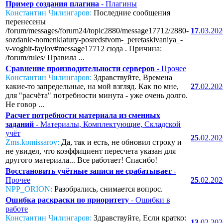
Пример создания плагина
- Плагины
Константин Чилингаров:
Последние сообщения
перенесены
/forum/messages/forum24/topic2880/message17712/2880-
17
.03.20
sozdanie-nomenklatury-posredstvom-_peretaskivaniya_-
v-vogbit-faylov#message17712 сюда . Причина:
/forum/rules/ Правила ...
Сравнение производительности серверов
- Прочее
Константин Чилингаров:
Здравствуйте, Времена
какие-то запредельные, на мой взгляд. Как по мне,
27
.02.20
для "расчёта" потребности минута - уже очень долго.
Не говор ...
Расчет потребности материала из сменных
заданий
- Материалы, Комплектующие, Складской
учёт
25
.02.20
Zms.komissarov:
Да, так и есть, не обновил строку и
не увидел, что коэффициент пересчета указан для
другого материала... Все работает! Спасибо!
Восстановить учётные записи не срабатывает
-
Прочее
25
.02.20
NPP_ORION:
Разобрались, снимается вопрос.
Ошибка раскраски по приоритету
- Ошибки в
работе
Константин Чилингаров:
Здравствуйте, Если кратко:
13
.02.20