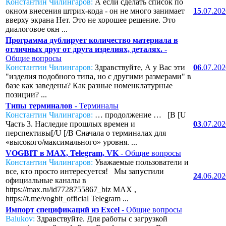
Константин Чилингаров:
А если сделать список по
окном внесения штрих-кода - он не много занимает
15
.07.20
вверху экрана Нет. Это не хорошее решение. Это
диалоговое окн ...
Программа дублирует количество материала в
отличных друг от друга изделиях, деталях.
-
Общие вопросы
Константин Чилингаров:
Здравствуйте, А у Вас эти
06
.07.20
"изделия подобного типа, но с другими размерами" в
базе как заведены? Как разные номенклатурные
позиции? ...
Типы терминалов
- Терминалы
Константин Чилингаров:
… продолжение … [B [U
Часть 3. Наследие прошлых времен и
03
.07.20
перспективы[/U [/B Сначала о терминалах для
«высокого/максимального» уровня. ...
VOGBIT в MAX, Telegram, VK
- Общие вопросы
Константин Чилингаров:
Уважаемые пользователи и
все, кто просто интересуется! Мы запустили
24
.06.20
официальные каналы в
https://max.ru/id7728755867_biz MAX ,
https://t.me/vogbit_official Telegram ...
Импорт спецификаций из Excel
- Общие вопросы
Balukov:
Здравствуйте. Для работы с загрузкой