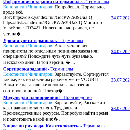
Информация о задании на терминале.
- Терминалы
Константин Чилингаров:
Попробовал. Нормально,
вроде всё.
Вот: https://disk.yandex.ru/i/GdcPW2e39Ua3-Q
24
.07.20
https://disk.yandex.ru/i/GdcPW2e39Ua3-Q Монитор
ViewSonic TD2421. Ничего не настраивал, не
устана� ...
Уровни учета терминала.
- Терминалы
Константин Чилингаров:
А как установить
приоритеты по отдельным позициям заказа или
24
.07.20
операциям? Подождите чуть-чуть буквально.
Несколько дней. В той версии, � ...
Сортировка заданий
- Терминалы
Константин Чилингаров:
Здравствуйте, Сортируется
так же, как на обычном рабочем месте VOGBIT.
23
.07.20
Нажатие на заголовке колонки - включение
сортировки по ней. Повтор� ...
Модуль для планирования
- Производство
Константин Чилингаров:
Здравствуйте, Расскажите
как правильно заполнять Трудовые и
23
.07.20
Производственные ресурсы. Попробую найти время
и подготовить какой-ниб� ...
Запрос штрих кода. Как отключить.
- Терминалы