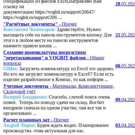
спецификаций из файлов Excel,направляю Вам
28
.05.20
ссылку на
документацию https://vogbit.ru/support/20647/
https://vogbit.ru/support/206 ...
"Расчётные документы"
- Прочее
Константин Чилингаров:
Здравствуйте, Нужно
вытащить себе на панель инструментов кнопку. Для
21
.05.20
этого в любом месте на панели инструментов
нажмите правую кнопк ...
Создание номенклатуры посредством
"перетаскивания" в VOGBIT файлов
- Общие
вопросы
08
.05.20
GlMax:
Загрузить номенклатуру из Excel это здорово.
Но кто же загрузит номенклатуру в Excel!? Если есть
изделие разработанное в Компас, то как информ ...
Учетные документы
- Материалы, Комплектующие,
Складской учёт
Валерий Бондаренко:
Спасибо, слепой поиск очень
09
.04.20
помог. Теперь по поводу сдачи на склад. Вогбит
внедряли сначала на одном участке, там все так и
организовано ...
Расчет плановых дат
- Прочее
Андрей Тюрин:
Будем ждать видео. Планирование
03
.04.20
производства -тема актуальная для нас.