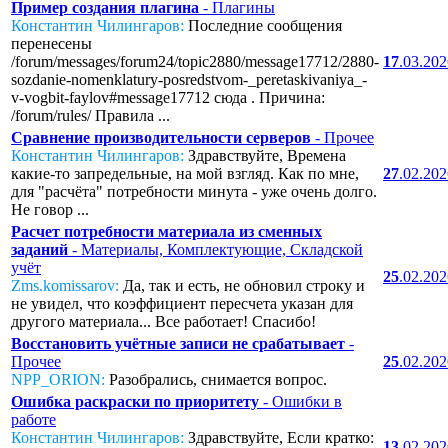
Пример создания плагина
- Плагины
Константин Чилингаров:
Последние сообщения
перенесены
/forum/messages/forum24/topic2880/message17712/2880-
17
.03.20
sozdanie-nomenklatury-posredstvom-_peretaskivaniya_-
v-vogbit-faylov#message17712 сюда . Причина:
/forum/rules/ Правила ...
Сравнение производительности серверов
- Прочее
Константин Чилингаров:
Здравствуйте, Времена
какие-то запредельные, на мой взгляд. Как по мне,
27
.02.20
для "расчёта" потребности минута - уже очень долго.
Не говор ...
Расчет потребности материала из сменных
заданий
- Материалы, Комплектующие, Складской
учёт
25
.02.20
Zms.komissarov:
Да, так и есть, не обновил строку и
не увидел, что коэффициент пересчета указан для
другого материала... Все работает! Спасибо!
Восстановить учётные записи не срабатывает
-
Прочее
25
.02.20
NPP_ORION:
Разобрались, снимается вопрос.
Ошибка раскраски по приоритету
- Ошибки в
работе
Константин Чилингаров:
Здравствуйте, Если кратко:
13
.02.20