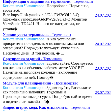
Информация о задании на терминале.
- Терминалы
Константин Чилингаров:
Попробовал. Нормально,
вроде всё.
Вот: https://disk.yandex.ru/i/GdcPW2e39Ua3-Q
24
.07.20
https://disk.yandex.ru/i/GdcPW2e39Ua3-Q Монитор
ViewSonic TD2421. Ничего не настраивал, не
устана� ...
Уровни учета терминала.
- Терминалы
Константин Чилингаров:
А как установить
приоритеты по отдельным позициям заказа или
24
.07.20
операциям? Подождите чуть-чуть буквально.
Несколько дней. В той версии, � ...
Сортировка заданий
- Терминалы
Константин Чилингаров:
Здравствуйте, Сортируется
так же, как на обычном рабочем месте VOGBIT.
23
.07.20
Нажатие на заголовке колонки - включение
сортировки по ней. Повтор� ...
Модуль для планирования
- Производство
Константин Чилингаров:
Здравствуйте, Расскажите
как правильно заполнять Трудовые и
23
.07.20
Производственные ресурсы. Попробую найти время
и подготовить какой-ниб� ...
Запрос штрих кода. Как отключить.
- Терминалы