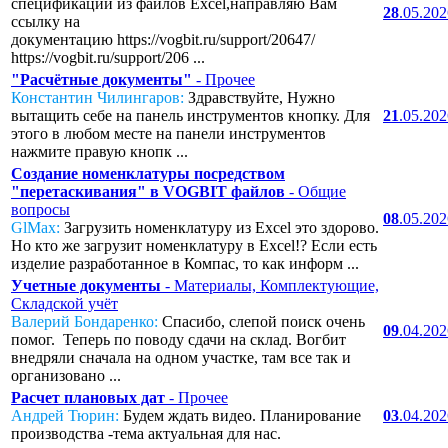
спецификаций из файлов Excel,направляю Вам
28
.05.20
ссылку на
документацию https://vogbit.ru/support/20647/
https://vogbit.ru/support/206 ...
"Расчётные документы"
- Прочее
Константин Чилингаров:
Здравствуйте, Нужно
вытащить себе на панель инструментов кнопку. Для
21
.05.20
этого в любом месте на панели инструментов
нажмите правую кнопк ...
Создание номенклатуры посредством
"перетаскивания" в VOGBIT файлов
- Общие
вопросы
08
.05.20
GlMax:
Загрузить номенклатуру из Excel это здорово.
Но кто же загрузит номенклатуру в Excel!? Если есть
изделие разработанное в Компас, то как информ ...
Учетные документы
- Материалы, Комплектующие,
Складской учёт
Валерий Бондаренко:
Спасибо, слепой поиск очень
09
.04.20
помог. Теперь по поводу сдачи на склад. Вогбит
внедряли сначала на одном участке, там все так и
организовано ...
Расчет плановых дат
- Прочее
Андрей Тюрин:
Будем ждать видео. Планирование
03
.04.20
производства -тема актуальная для нас.