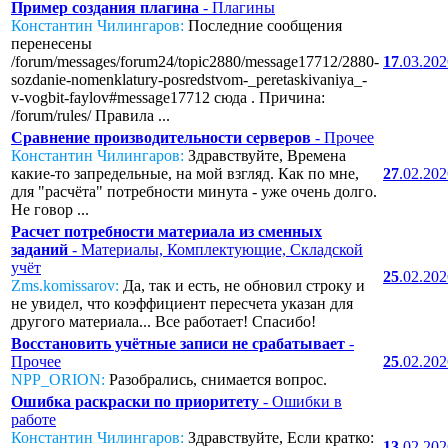
Пример создания плагина
- Плагины
Константин Чилингаров:
Последние сообщения
перенесены
/forum/messages/forum24/topic2880/message17712/2880-
17
.03.20
sozdanie-nomenklatury-posredstvom-_peretaskivaniya_-
v-vogbit-faylov#message17712 сюда . Причина:
/forum/rules/ Правила ...
Сравнение производительности серверов
- Прочее
Константин Чилингаров:
Здравствуйте, Времена
какие-то запредельные, на мой взгляд. Как по мне,
27
.02.20
для "расчёта" потребности минута - уже очень долго.
Не говор ...
Расчет потребности материала из сменных
заданий
- Материалы, Комплектующие, Складской
учёт
25
.02.20
Zms.komissarov:
Да, так и есть, не обновил строку и
не увидел, что коэффициент пересчета указан для
другого материала... Все работает! Спасибо!
Восстановить учётные записи не срабатывает
-
Прочее
25
.02.20
NPP_ORION:
Разобрались, снимается вопрос.
Ошибка раскраски по приоритету
- Ошибки в
работе
Константин Чилингаров:
Здравствуйте, Если кратко:
13
.02.20