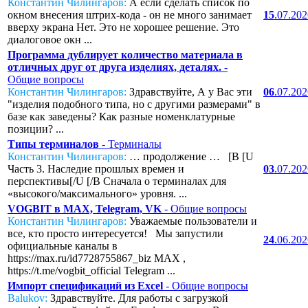
Константин Чилингаров:
А если сделать список по
окном внесения штрих-кода - он не много занимает
15
.07.20
вверху экрана Нет. Это не хорошее решение. Это
диалоговое окн ...
Программа дублирует количество материала в
отличных друг от друга изделиях, деталях.
-
Общие вопросы
Константин Чилингаров:
Здравствуйте, А у Вас эти
06
.07.20
"изделия подобного типа, но с другими размерами" в
базе как заведены? Как разные номенклатурные
позиции? ...
Типы терминалов
- Терминалы
Константин Чилингаров:
… продолжение … [B [U
Часть 3. Наследие прошлых времен и
03
.07.20
перспективы[/U [/B Сначала о терминалах для
«высокого/максимального» уровня. ...
VOGBIT в MAX, Telegram, VK
- Общие вопросы
Константин Чилингаров:
Уважаемые пользователи и
все, кто просто интересуется! Мы запустили
24
.06.20
официальные каналы в
https://max.ru/id7728755867_biz MAX ,
https://t.me/vogbit_official Telegram ...
Импорт спецификаций из Excel
- Общие вопросы
Balukov:
Здравствуйте. Для работы с загрузкой