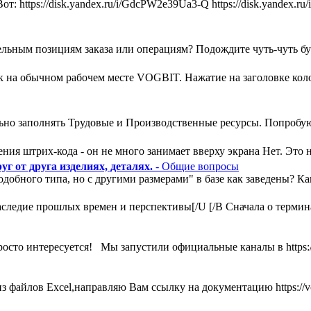
т: https://disk.yandex.ru/i/GdcPW2e39Ua3-Q https://disk.yandex
льным позициям заказа или операциям? Подождите чуть-чуть букв
ак на обычном рабочем месте VOGBIT. Нажатие на заголовке кол
ьно заполнять Трудовые и Производственные ресурсы. Попробую
ния штрих-кода - он не много занимает вверху экрана Нет. Это н
г от друга изделиях, деталях.
- Общие вопросы
одобного типа, но с другими размерами" в базе как заведены? К
ледие прошлых времен и перспективы[/U [/B Сначала о термина
росто интересуется! Мы запустили официальные каналы в https:
 файлов Excel,направляю Вам ссылку на документацию https://vog