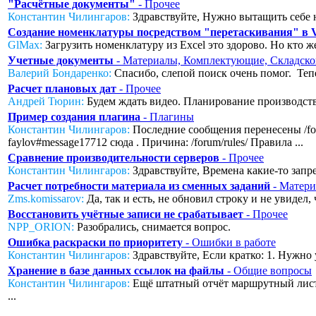
"Расчётные документы"
- Прочее
Константин Чилингаров:
Здравствуйте, Нужно вытащить себе н
Создание номенклатуры посредством "перетаскивания" в
GlMax:
Загрузить номенклатуру из Excel это здорово. Но кто же
Учетные документы
- Материалы, Комплектующие, Складско
Валерий Бондаренко:
Спасибо, слепой поиск очень помог. Тепер
Расчет плановых дат
- Прочее
Андрей Тюрин:
Будем ждать видео. Планирование производства
Пример создания плагина
- Плагины
Константин Чилингаров:
Последние сообщения перенесены /foru
faylov#message17712 сюда . Причина: /forum/rules/ Правила ...
Сравнение производительности серверов
- Прочее
Константин Чилингаров:
Здравствуйте, Времена какие-то запред
Расчет потребности материала из сменных заданий
- Матери
Zms.komissarov:
Да, так и есть, не обновил строку и не увидел
Восстановить учётные записи не срабатывает
- Прочее
NPP_ORION:
Разобрались, снимается вопрос.
Ошибка раскраски по приоритету
- Ошибки в работе
Константин Чилингаров:
Здравствуйте, Если кратко: 1. Нужно 
Хранение в базе данных ссылок на файлы
- Общие вопросы
Константин Чилингаров:
Ещё штатный отчёт маршрутный лист с
...