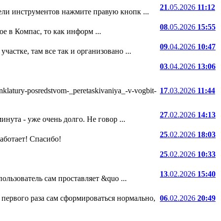
21
.05.2026
11:12
ели инструментов нажмите правую кнопк ...
08
.05.2026
15:55
е в Компас, то как информ ...
09
.04.2026
10:47
частке, там все так и организовано ...
03
.04.2026
13:06
atury-posredstvom-_peretaskivaniya_-v-vogbit-
17
.03.2026
11:44
27
.02.2026
14:13
нута - уже очень долго. Не говор ...
25
.02.2026
18:03
 работает! Спасибо!
25
.02.2026
10:33
13
.02.2026
15:40
ользователь сам проставляет &quo ...
 первого раза сам сформироваться нормально,
06
.02.2026
20:49