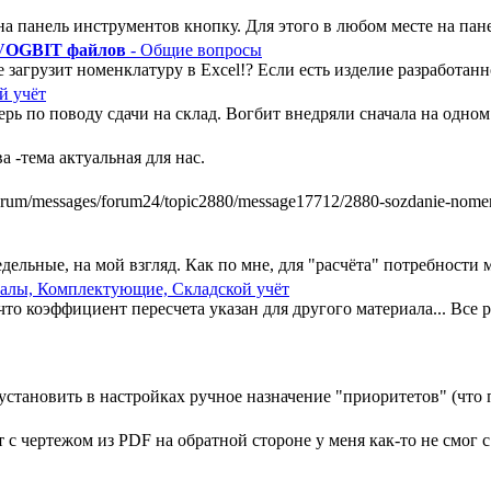
а панель инструментов кнопку. Для этого в любом месте на пан
 VOGBIT файлов
- Общие вопросы
 загрузит номенклатуру в Excel!? Если есть изделие разработанно
й учёт
ь по поводу сдачи на склад. Вогбит внедряли сначала на одном у
 -тема актуальная для нас.
m/messages/forum24/topic2880/message17712/2880-sozdanie-nomenkl
ельные, на мой взгляд. Как по мне, для "расчёта" потребности ми
алы, Комплектующие, Складской учёт
, что коэффициент пересчета указан для другого материала... Все
установить в настройках ручное назначение "приоритетов" (что п
 чертежом из PDF на обратной стороне у меня как-то не смог с