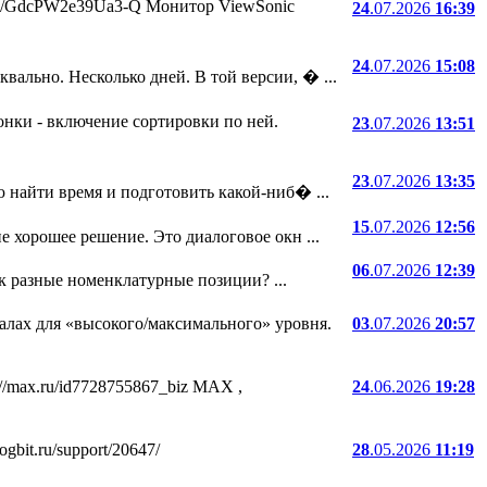
.ru/i/GdcPW2e39Ua3-Q Монитор ViewSonic
24
.07.2026
16:39
24
.07.2026
15:08
ально. Несколько дней. В той версии, � ...
онки - включение сортировки по ней.
23
.07.2026
13:51
23
.07.2026
13:35
 найти время и подготовить какой-ниб� ...
15
.07.2026
12:56
е хорошее решение. Это диалоговое окн ...
06
.07.2026
12:39
ак разные номенклатурные позиции? ...
лах для «высокого/максимального» уровня.
03
.07.2026
20:57
//max.ru/id7728755867_biz MAX ,
24
.06.2026
19:28
bit.ru/support/20647/
28
.05.2026
11:19