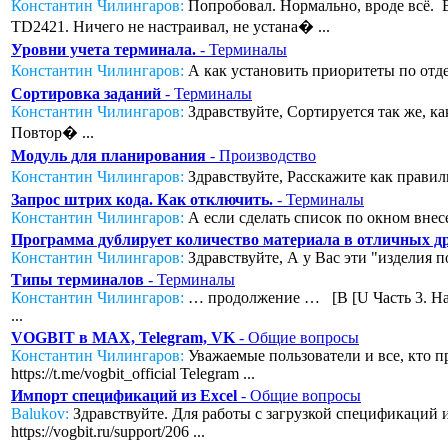
Константин Чилингаров:
Попробовал. Нормально, вроде всё. Во
TD2421. Ничего не настраивал, не устана� ...
Уровни учета терминала.
- Терминалы
Константин Чилингаров:
А как установить приоритеты по отде
Сортировка заданий
- Терминалы
Константин Чилингаров:
Здравствуйте, Сортируется так же, к
Повтор� ...
Модуль для планирования
- Производство
Константин Чилингаров:
Здравствуйте, Расскажите как правил
Запрос штрих кода. Как отключить.
- Терминалы
Константин Чилингаров:
А если сделать список по окном внесе
Программа дублирует количество материала в отличных дру
Константин Чилингаров:
Здравствуйте, А у Вас эти "изделия п
Типы терминалов
- Терминалы
Константин Чилингаров:
… продолжение … [B [U Часть 3. Нас
...
VOGBIT в MAX, Telegram, VK
- Общие вопросы
Константин Чилингаров:
Уважаемые пользователи и все, кто п
https://t.me/vogbit_official Telegram ...
Импорт спецификаций из Excel
- Общие вопросы
Balukov:
Здравствуйте. Для работы с загрузкой спецификаций из
https://vogbit.ru/support/206 ...