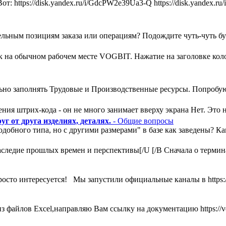
т: https://disk.yandex.ru/i/GdcPW2e39Ua3-Q https://disk.yandex
льным позициям заказа или операциям? Подождите чуть-чуть букв
ак на обычном рабочем месте VOGBIT. Нажатие на заголовке кол
ьно заполнять Трудовые и Производственные ресурсы. Попробую
ния штрих-кода - он не много занимает вверху экрана Нет. Это н
г от друга изделиях, деталях.
- Общие вопросы
одобного типа, но с другими размерами" в базе как заведены? К
ледие прошлых времен и перспективы[/U [/B Сначала о термина
росто интересуется! Мы запустили официальные каналы в https:
 файлов Excel,направляю Вам ссылку на документацию https://vog