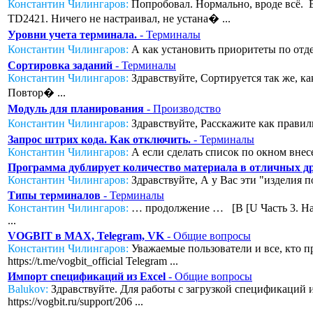
Константин Чилингаров:
Попробовал. Нормально, вроде всё. Во
TD2421. Ничего не настраивал, не устана� ...
Уровни учета терминала.
- Терминалы
Константин Чилингаров:
А как установить приоритеты по отде
Сортировка заданий
- Терминалы
Константин Чилингаров:
Здравствуйте, Сортируется так же, к
Повтор� ...
Модуль для планирования
- Производство
Константин Чилингаров:
Здравствуйте, Расскажите как правил
Запрос штрих кода. Как отключить.
- Терминалы
Константин Чилингаров:
А если сделать список по окном внесе
Программа дублирует количество материала в отличных дру
Константин Чилингаров:
Здравствуйте, А у Вас эти "изделия п
Типы терминалов
- Терминалы
Константин Чилингаров:
… продолжение … [B [U Часть 3. Нас
...
VOGBIT в MAX, Telegram, VK
- Общие вопросы
Константин Чилингаров:
Уважаемые пользователи и все, кто п
https://t.me/vogbit_official Telegram ...
Импорт спецификаций из Excel
- Общие вопросы
Balukov:
Здравствуйте. Для работы с загрузкой спецификаций из
https://vogbit.ru/support/206 ...