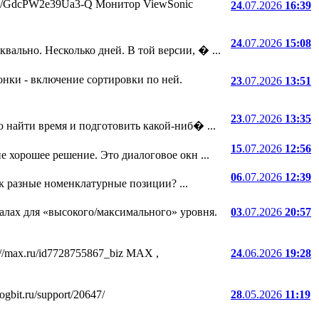
.ru/i/GdcPW2e39Ua3-Q Монитор ViewSonic
24
.07.2026
16:39
24
.07.2026
15:08
ально. Несколько дней. В той версии, � ...
онки - включение сортировки по ней.
23
.07.2026
13:51
23
.07.2026
13:35
 найти время и подготовить какой-ниб� ...
15
.07.2026
12:56
е хорошее решение. Это диалоговое окн ...
06
.07.2026
12:39
ак разные номенклатурные позиции? ...
лах для «высокого/максимального» уровня.
03
.07.2026
20:57
//max.ru/id7728755867_biz MAX ,
24
.06.2026
19:28
bit.ru/support/20647/
28
.05.2026
11:19