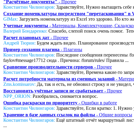
"Расчётные документы"
- Прочее
Константин Чилингаров:
Здравствуйте, Нужно вытащить себе н
Создание номенклатуры посредством "перетаскивания" в
GlMax:
Загрузить номенклатуру из Excel это здорово. Но кто же
Учетные документы
- Материалы, Комплектующие, Складско
Валерий Бондаренко:
Спасибо, слепой поиск очень помог. Тепер
Расчет плановых дат
- Прочее
Андрей Тюрин:
Будем ждать видео. Планирование производства
Пример создания плагина
- Плагины
Константин Чилингаров:
Последние сообщения перенесены /foru
faylov#message17712 сюда . Причина: /forum/rules/ Правила ...
Сравнение производительности серверов
- Прочее
Константин Чилингаров:
Здравствуйте, Времена какие-то запред
Расчет потребности материала из сменных заданий
- Матери
Zms.komissarov:
Да, так и есть, не обновил строку и не увидел
Восстановить учётные записи не срабатывает
- Прочее
NPP_ORION:
Разобрались, снимается вопрос.
Ошибка раскраски по приоритету
- Ошибки в работе
Константин Чилингаров:
Здравствуйте, Если кратко: 1. Нужно 
Хранение в базе данных ссылок на файлы
- Общие вопросы
Константин Чилингаров:
Ещё штатный отчёт маршрутный лист с
...