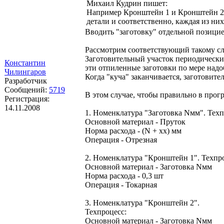
Михаил Кудрин пишет:
Например Кронштейн 1 и Кронштейн 2 и
детали и соответственно, каждая из них
Вводить "заготовку" отдельной позицие
Рассмотрим соответствующий такому с
Заготовительный участок периодически 
Константин
эти отпиленные заготовки по мере надоб
Чилингаров
Когда "куча" заканчивается, заготовите
Разработчик
Сообщений:
5719
В этом случае, чтобы правильно в прогр
Регистрация:
14.11.2008
1. Номенклатура "Заготовка Nмм". Техп
Основной материал - Пруток
Норма расхода - (N + xx) мм
Операция - Отрезная
2. Номенклатура "Кронштейн 1". Техпр
Основной материал - Заготовка Nмм
Норма расхода - 0,3 шт
Операция - Токарная
3. Номенклатура "Кронштейн 2".
Техпроцесс:
Основной материал - Заготовка Nмм