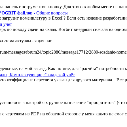
а панель инструментов кнопку. Для этого в любом месте на пан
 VOGBIT файлов
- Общие вопросы
 загрузит номенклатуру в Excel!? Если есть изделие разработанно
й учёт
ь по поводу сдачи на склад. Вогбит внедряли сначала на одном у
 -тема актуальная для нас.
m/messages/forum24/topic2880/message17712/2880-sozdanie-nomenkl
ельные, на мой взгляд. Как по мне, для "расчёта" потребности ми
алы, Комплектующие, Складской учёт
, что коэффициент пересчета указан для другого материала... Все
установить в настройках ручное назначение "приоритетов" (что п
 чертежом из PDF на обратной стороне у меня как-то не смог с