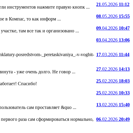
21
.05.2026
11:12
ели инструментов нажмите правую кнопк ...
08
.05.2026
15:55
е в Компас, то как информ ...
09
.04.2026
10:47
частке, там все так и организовано ...
03
.04.2026
13:06
atury-posredstvom-_peretaskivaniya_-v-vogbit-
17
.03.2026
11:44
27
.02.2026
14:13
нута - уже очень долго. Не говор ...
25
.02.2026
18:03
 работает! Спасибо!
25
.02.2026
10:33
13
.02.2026
15:40
ользователь сам проставляет &quo ...
 первого раза сам сформироваться нормально,
06
.02.2026
20:49