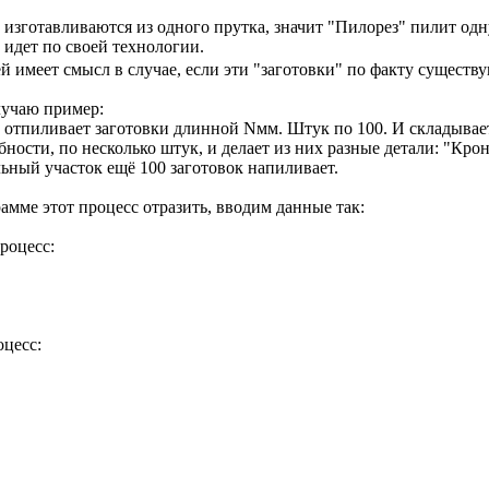
зготавливаются из одного прутка, значит "Пилорез" пилит одну 
 идет по своей технологии.
й имеет смысл в случае, если эти "заготовки" по факту существ
лучаю пример:
отпиливает заготовки длинной Nмм. Штук по 100. И складывает 
ности, по несколько штук, и делает из них разные детали: "Кро
льный участок ещё 100 заготовок напиливает.
амме этот процесс отразить, вводим данные так:
роцесс:
оцесс: